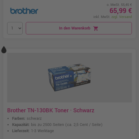
o. MwSt. 55,45 €
65,99 €
inkl. MwSt.
zzgl. Versand
In den Warenkorb
shopping_cart
Brother TN-130BK Toner · Schwarz
Farben:
schwarz
Kapazität:
bis zu 2500 Seiten
(ca. 2,5 Cent / Seite)
Lieferzeit:
1-3 Werktage