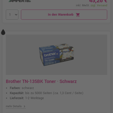
45,26 €
inkl. MwSt.
zzgl. Versand
In den Warenkorb
shopping_cart
Brother TN-135BK Toner · Schwarz
Farben:
schwarz
Kapazität:
bis zu 5000 Seiten
(ca. 1,3 Cent / Seite)
Lieferzeit:
1-2 Werktage
chevron_right
mehr Details