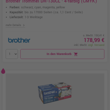
Brother Trommel DR-130CL · 4-farbig (CMYK)
Farben:
schwarz, cyan, magenta, yellow
Kapazität:
bis zu 17000 Seiten
(ca. 1,1 Cent / Seite)
Lieferzeit:
1-3 Werktage
chevron_right
mehr Details
o. MwSt. 150,41 €
178,99 €
inkl. MwSt.
zzgl. Versand
In den Warenkorb
shopping_cart