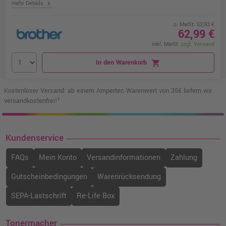
chevron_right
mehr Details
o. MwSt. 52,93 €
62,99 €
inkl. MwSt.
zzgl. Versand
In den Warenkorb
shopping_cart
Kostenloser Versand: ab einem Ampertec Warenwert von 35€ liefern wir
versandkostenfrei!¹
Kundenservice
FAQs
Mein Konto
Versandinformationen
Zahlung
Gutscheinbedingungen
Warenrücksendung
SEPA-Lastschrift
Re-Life Box
Tonermacher