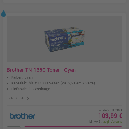
Brother TN-135C Toner · Cyan
Farben:
cyan
Kapazität:
bis zu 4000 Seiten
(ca. 2,6 Cent / Seite)
Lieferzeit:
1-3 Werktage
chevron_right
mehr Details
o. MwSt. 87,39 €
103,99 €
inkl. MwSt.
zzgl. Versand