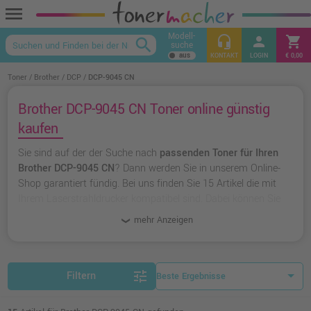
menu
Modell-
headset_mic
person
shopping_cart
search
suche
keyboard_arrow_up
KONTAKT
LOGIN
€ 0,00
Toner
Brother
DCP
DCP-9045 CN
Brother DCP-9045 CN Toner online günstig
kaufen
Sie sind auf der der Suche nach
passenden Toner für Ihren
Brother DCP-9045 CN
? Dann werden Sie in unserem Online-
Shop garantiert fündig. Bei uns finden Sie 15 Artikel die mit
Ihrem Laserstrahldrucker kompatibel sind. Dabei können Sie
aus
originalen Toner von Brother
wählen oder zu
unserer
mehr Anzeigen
Hausmarke Ampertec
greifen.
tune
Filtern