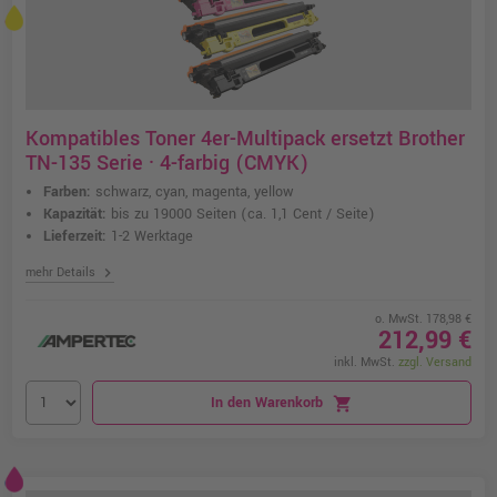
Kompatibles Toner 4er-Multipack ersetzt Brother
TN-135 Serie · 4-farbig (CMYK)
Farben:
schwarz, cyan, magenta, yellow
Kapazität:
bis zu 19000 Seiten
(ca. 1,1 Cent / Seite)
Lieferzeit:
1-2 Werktage
chevron_right
mehr Details
o. MwSt. 178,98 €
212,99 €
inkl. MwSt.
zzgl. Versand
In den Warenkorb
shopping_cart