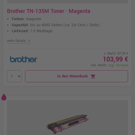
Brother TN-135M Toner · Magenta
Farben:
magenta
Kapazität:
bis zu 4000 Seiten
(ca. 2,6 Cent / Seite)
Lieferzeit:
1-3 Werktage
chevron_right
mehr Details
o. MwSt. 87,39 €
103,99 €
inkl. MwSt.
zzgl. Versand
In den Warenkorb
shopping_cart