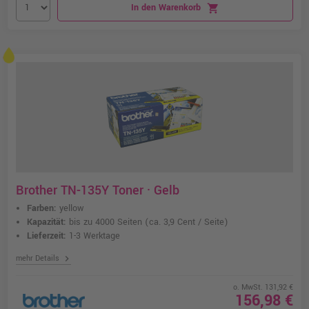
In den Warenkorb
shopping_cart
Brother TN-135Y Toner · Gelb
Farben:
yellow
Kapazität:
bis zu 4000 Seiten
(ca. 3,9 Cent / Seite)
Lieferzeit:
1-3 Werktage
chevron_right
mehr Details
o. MwSt. 131,92 €
156,98 €