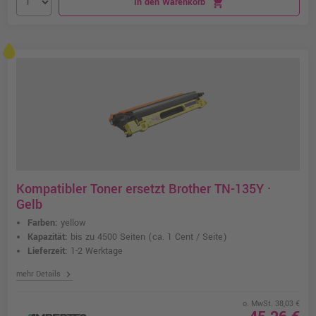
In den Warenkorb
shopping_cart
Kompatibler Toner ersetzt Brother TN-135Y ·
Gelb
Farben:
yellow
Kapazität:
bis zu 4500 Seiten
(ca. 1 Cent / Seite)
Lieferzeit:
1-2 Werktage
chevron_right
mehr Details
o. MwSt. 38,03 €