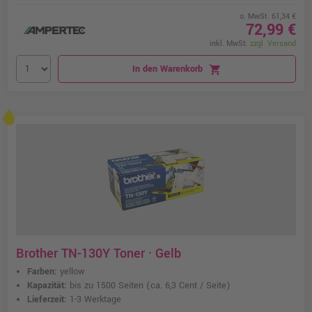
o. MwSt. 61,34 €
72,99 €
inkl. MwSt.
zzgl. Versand
In den Warenkorb
shopping_cart
Brother TN-130Y Toner · Gelb
Farben:
yellow
Kapazität:
bis zu 1500 Seiten
(ca. 6,3 Cent / Seite)
Lieferzeit:
1-3 Werktage