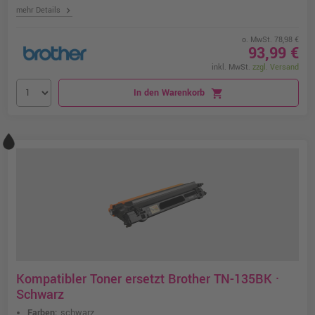
chevron_right
mehr Details
o. MwSt. 78,98 €
93,99 €
inkl. MwSt.
zzgl. Versand
In den Warenkorb
shopping_cart
Kompatibler Toner ersetzt Brother TN-135BK ·
Schwarz
Farben:
schwarz