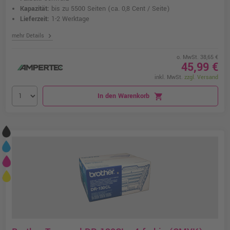
Kapazität:
bis zu 5500 Seiten
(ca. 0,8 Cent / Seite)
Lieferzeit:
1-2 Werktage
chevron_right
mehr Details
o. MwSt. 38,65 €
45,99 €
inkl. MwSt.
zzgl. Versand
In den Warenkorb
shopping_cart