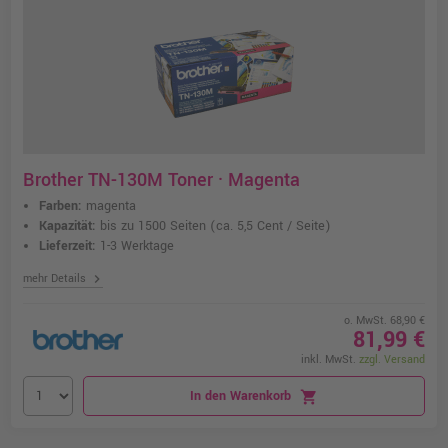
Brother TN-130M Toner · Magenta
Farben:
magenta
Kapazität:
bis zu 1500 Seiten
(ca. 5,5 Cent / Seite)
Lieferzeit:
1-3 Werktage
chevron_right
mehr Details
o. MwSt. 68,90 €
81,99 €
inkl. MwSt.
zzgl. Versand
In den Warenkorb
shopping_cart