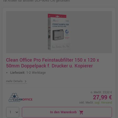
15
Artikel für Brother DCP-9045 CN gefunden
Clean Office Pro Feinstaubfilter 150 x 120 x
50mm Doppelpack f. Drucker u. Kopierer
Lieferzeit:
1-2 Werktage
chevron_right
mehr Details
o. MwSt. 23,52 €
27,99 €
inkl. MwSt.
zzgl. Versand
In den Warenkorb
shopping_cart