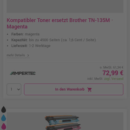
Kompatibler Toner ersetzt Brother TN-135M ·
Magenta
Farben:
magenta
Kapazität:
bis zu 4500 Seiten
(ca. 1,6 Cent / Seite)
Lieferzeit:
1-2 Werktage
chevron_right
mehr Details
o. MwSt. 61,34 €
72,99 €
inkl. MwSt.
zzgl. Versand
In den Warenkorb
shopping_cart