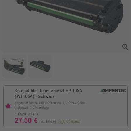
zoom_in
Kompatibler Toner ersetzt HP 106A
(W1106A) · Schwarz
Kapazität bis zu 1100 Seiten,
ca. 2,5 Cent / Seite
Lieferzeit: 1-2 Werktage
o. MwSt.
23,11 €
27,50 €
inkl. MwSt.
zzgl. Versand