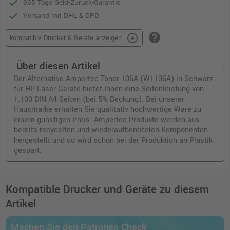
365 Tage Geld-Zurück-Garantie
Versand mit DHL & DPD
help
arrow_circle_down
kompatible Drucker & Geräte anzeigen
Über diesen Artikel
Der Alternative Ampertec Toner 106A (W1106A) in Schwarz
für HP Laser Geräte bietet Ihnen eine Seitenleistung von
1.100 DIN A4-Seiten (bei 5% Deckung). Bei unserer
Hausmarke erhalten Sie qualitativ hochwertige Ware zu
einem günstigen Preis. Ampertec Produkte werden aus
bereits recycelten und wiederaufbereiteten Komponenten
hergestellt und so wird schon bei der Produktion an Plastik
gespart.
Kompatible Drucker und Geräte zu diesem
Artikel
Machen Sie den Patronen Check