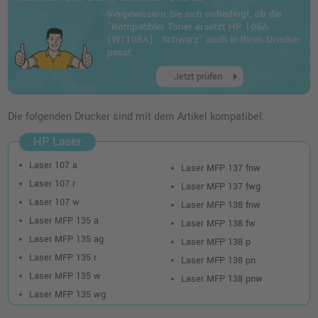
Vergewissern Sie sich unbedingt, ob die
"Kompatibler Toner ersetzt HP 106A
(W1106A) · Schwarz" auch in Ihren Drucker
passt.
arrow_right
Jetzt prüfen
Die folgenden Drucker sind mit dem Artikel kompatibel:
HP Laser
Laser 107 a
Laser MFP 137 fnw
Laser 107 r
Laser MFP 137 fwg
Laser 107 w
Laser MFP 138 fnw
Laser MFP 135 a
Laser MFP 138 fw
Laser MFP 135 ag
Laser MFP 138 p
Laser MFP 135 r
Laser MFP 138 pn
Laser MFP 135 w
Laser MFP 138 pnw
Laser MFP 135 wg