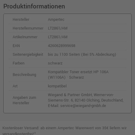
Produktinformationen
Hersteller
Ampertec
Herstellernummer
LT2861/AM
Artikelnummer
LT2861/AM
EAN
4260628999698
Seitenergiebigkeit
bis zu 1100 Seiten (Bei 5% Abdeckung)
Farben
schwarz
Kompatibler Toner ersetzt HP 106A
Beschreibung
(W1106A) · Schwarz
Art
kompatibel
Wiegand & Partner GmbH, Werner-von-
Angaben zum
Siemens-Str. 6, 82140 Olching, Deutschland,
Hersteller
E-Mail: service@wiegand-gmbh.de
Kostenloser Versand: ab einem Ampertec Warenwert von 35€ liefern wir
versandkostenfrei!¹