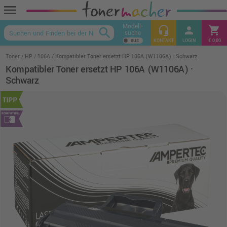
menu
Modell-
headset_mic
person
shopping_cart
search
suche
keyboard_arrow_up
KONTAKT
LOGIN
€ 0,00
Toner
HP
106A
Kompatibler Toner ersetzt HP 106A (W1106A) · Schwarz
Kompatibler Toner ersetzt HP 106A (W1106A) ·
Schwarz