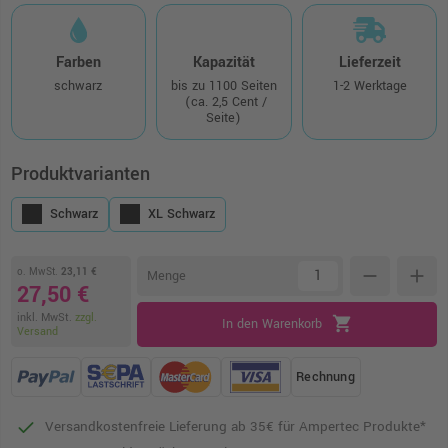
Farben
Kapazität
Lieferzeit
schwarz
bis zu 1100 Seiten
1-2 Werktage
(ca. 2,5 Cent /
Seite)
Produktvarianten
Schwarz
XL Schwarz
o. MwSt.
23,11 €
remove
add
Menge
27,50 €
inkl. MwSt.
zzgl.
shopping_cart
In den Warenkorb
Versand
Rechnung
Versandkostenfreie Lieferung ab 35€ für Ampertec Produkte*