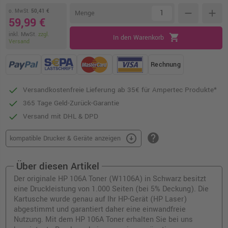
o. MwSt.
50,41 €
remove
add
Menge
59,99 €
inkl. MwSt.
zzgl.
shopping_cart
In den Warenkorb
Versand
Rechnung
Versandkostenfreie Lieferung ab 35€ für Ampertec Produkte*
365 Tage Geld-Zurück-Garantie
Versand mit DHL & DPD
help
arrow_circle_down
kompatible Drucker & Geräte anzeigen
Über diesen Artikel
Der originale HP 106A Toner (W1106A) in Schwarz besitzt
eine Druckleistung von 1.000 Seiten (bei 5% Deckung). Die
Kartusche wurde genau auf Ihr HP-Gerät (HP Laser)
abgestimmt und garantiert daher eine einwandfreie
Nutzung. Mit dem HP 106A Toner erhalten Sie bei uns