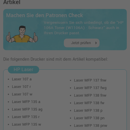
Artikel
Machen Sie den Patronen Check
Vergewissern Sie sich unbedingt, ob die "HP
106A Toner (W1106A) · Schwarz" auch in
Ihren Drucker passt.
arrow_right
Jetzt prüfen
Die folgenden Drucker sind mit dem Artikel kompatibel:
HP Laser
Laser 107 a
Laser MFP 137 fnw
Laser 107 r
Laser MFP 137 fwg
Laser 107 w
Laser MFP 138 fnw
Laser MFP 135 a
Laser MFP 138 fw
Laser MFP 135 ag
Laser MFP 138 p
Laser MFP 135 r
Laser MFP 138 pn
Laser MFP 135 w
Laser MFP 138 pnw