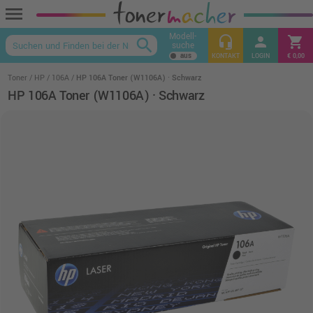
menu
Modell-
headset_mic
person
shopping_cart
search
suche
keyboard_arrow_up
KONTAKT
LOGIN
€ 0,00
Toner
HP
106A
HP 106A Toner (W1106A) · Schwarz
HP 106A Toner (W1106A) · Schwarz