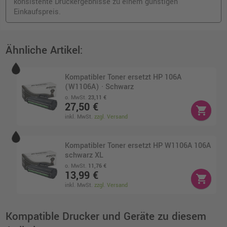
konsistente Druckergebnisse zu einem günstigen
Einkaufspreis.
Ähnliche Artikel:
Kompatibler Toner ersetzt HP 106A
(W1106A) · Schwarz
o. MwSt.
23,11 €
27,50 €
shopping_cart
inkl. MwSt.
zzgl. Versand
Kompatibler Toner ersetzt HP W1106A 106A
schwarz XL
o. MwSt.
11,76 €
13,99 €
shopping_cart
inkl. MwSt.
zzgl. Versand
Kompatible Drucker und Geräte zu diesem