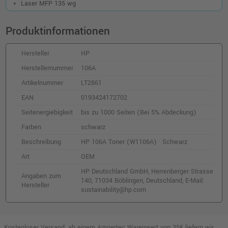
Laser MFP 135 wg
Produktinformationen
Hersteller
HP
Herstellernummer
106A
Artikelnummer
LT2861
EAN
0193424172702
Seitenergiebigkeit
bis zu 1000 Seiten (Bei 5% Abdeckung)
Farben
schwarz
Beschreibung
HP 106A Toner (W1106A) · Schwarz
Art
OEM
HP Deutschland GmbH, Herrenberger Strasse
Angaben zum
140, 71034 Böblingen, Deutschland, E-Mail:
Hersteller
sustainability@hp.com
Kostenloser Versand: ab einem Ampertec Warenwert von 35€ liefern wir