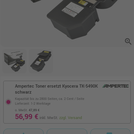
zoom_in
Ampertec Toner ersetzt Kyocera TK-5490K
schwarz
Kapazität bis zu 2800 Seiten,
ca. 2 Cent / Seite
Lieferzeit: 1-2 Werktage
o. MwSt.
47,89 €
56,99 €
inkl. MwSt.
zzgl. Versand