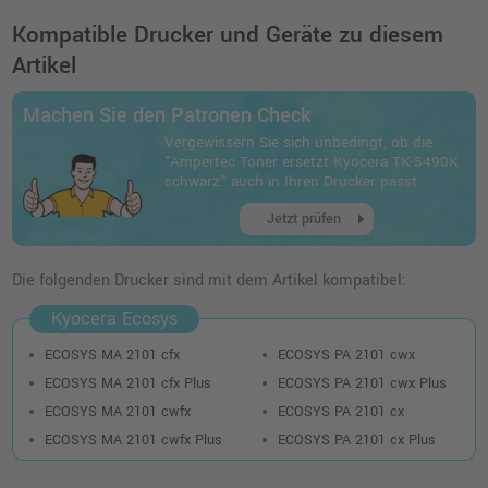
Kompatible Drucker und Geräte zu diesem
Artikel
Machen Sie den Patronen Check
Vergewissern Sie sich unbedingt, ob die
"Ampertec Toner ersetzt Kyocera TK-5490K
schwarz" auch in Ihren Drucker passt.
arrow_right
Jetzt prüfen
Die folgenden Drucker sind mit dem Artikel kompatibel:
Kyocera Ecosys
ECOSYS MA 2101 cfx
ECOSYS PA 2101 cwx
ECOSYS MA 2101 cfx Plus
ECOSYS PA 2101 cwx Plus
ECOSYS MA 2101 cwfx
ECOSYS PA 2101 cx
ECOSYS MA 2101 cwfx Plus
ECOSYS PA 2101 cx Plus