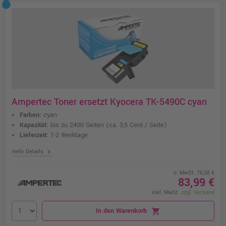
Ampertec Toner ersetzt Kyocera TK-5490C cyan
Farben:
cyan
Kapazität:
bis zu 2400 Seiten
(ca. 3,5 Cent / Seite)
Lieferzeit:
1-2 Werktage
chevron_right
mehr Details
o. MwSt. 70,58 €
83,99 €
inkl. MwSt.
zzgl. Versand
In den Warenkorb
shopping_cart