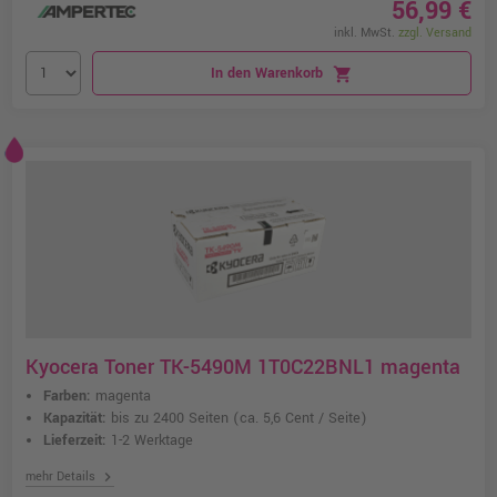
56,99 €
inkl. MwSt.
zzgl. Versand
In den Warenkorb
shopping_cart
Kyocera Toner TK-5490M 1T0C22BNL1 magenta
Farben:
magenta
Kapazität:
bis zu 2400 Seiten
(ca. 5,6 Cent / Seite)
Lieferzeit:
1-2 Werktage
chevron_right
mehr Details