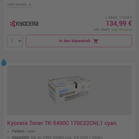
chevron_right
mehr Details
o. MwSt. 113,44 €
134,99 €
inkl. MwSt.
zzgl. Versand
In den Warenkorb
shopping_cart
Kyocera Toner TK-5490C 1T0C22CNL1 cyan
Farben:
cyan
Kapazität:
bis zu 2400 Seiten
(ca. 5,4 Cent / Seite)