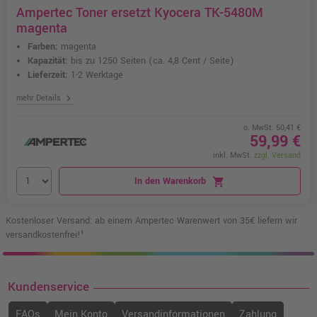
Ampertec Toner ersetzt Kyocera TK-5480M
magenta
Farben:
magenta
Kapazität:
bis zu 1250 Seiten
(ca. 4,8 Cent / Seite)
Lieferzeit:
1-2 Werktage
chevron_right
mehr Details
o. MwSt. 50,41 €
59,99 €
inkl. MwSt.
zzgl. Versand
In den Warenkorb
shopping_cart
Kostenloser Versand: ab einem Ampertec Warenwert von 35€ liefern wir
versandkostenfrei!¹
Kundenservice
FAQs
Mein Konto
Versandinformationen
Zahlung