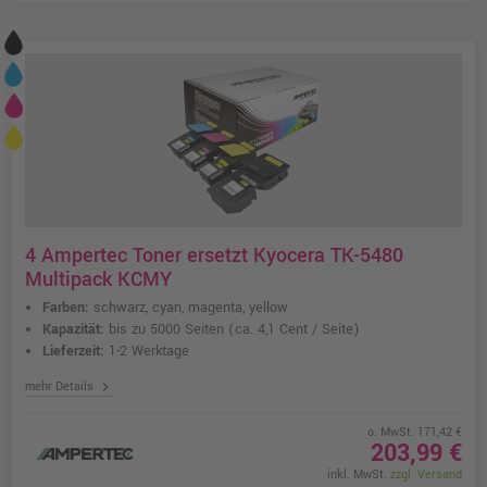
4 Ampertec Toner ersetzt Kyocera TK-5480
Multipack KCMY
Farben:
schwarz, cyan, magenta, yellow
Kapazität:
bis zu 5000 Seiten
(ca. 4,1 Cent / Seite)
Lieferzeit:
1-2 Werktage
chevron_right
mehr Details
o. MwSt. 171,42 €
203,99 €
inkl. MwSt.
zzgl. Versand