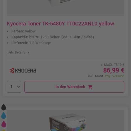
Kyocera Toner TK-5480Y 1T0C22ANL0 yellow
Farben:
yellow
Kapazität:
bis zu 1250 Seiten
(ca. 7 Cent / Seite)
Lieferzeit:
1-2 Werktage
chevron_right
mehr Details
o. MwSt. 73,10 €
86,99 €
inkl. MwSt.
zzgl. Versand
In den Warenkorb
shopping_cart