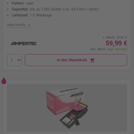
Farben:
cyan
Kapazität:
bis zu 1250 Seiten
(ca. 4,8 Cent / Seite)
Lieferzeit:
1-2 Werktage
chevron_right
mehr Details
o. MwSt. 50,41 €
59,99 €
inkl. MwSt.
zzgl. Versand
In den Warenkorb
shopping_cart