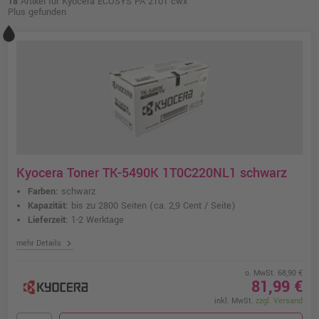
18
Artikel für Kyocera ECOSYS PA 2101 cwx
Plus gefunden
Kyocera Toner TK-5490K 1T0C220NL1 schwarz
Farben:
schwarz
Kapazität:
bis zu 2800 Seiten
(ca. 2,9 Cent / Seite)
Lieferzeit:
1-2 Werktage
chevron_right
mehr Details
o. MwSt. 68,90 €
81,99 €
inkl. MwSt.
zzgl. Versand