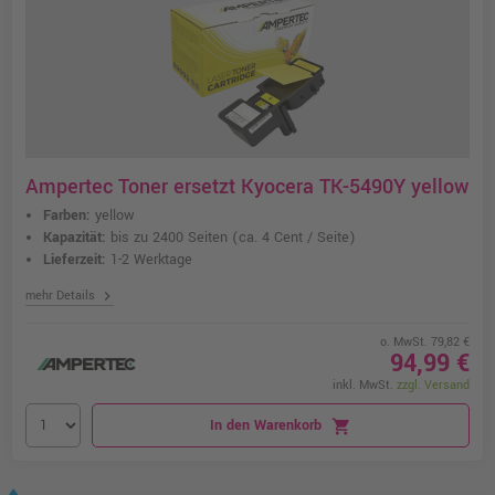
Ampertec Toner ersetzt Kyocera TK-5490Y yellow
Farben:
yellow
Kapazität:
bis zu 2400 Seiten
(ca. 4 Cent / Seite)
Lieferzeit:
1-2 Werktage
chevron_right
mehr Details
o. MwSt. 79,82 €
94,99 €
inkl. MwSt.
zzgl. Versand
In den Warenkorb
shopping_cart