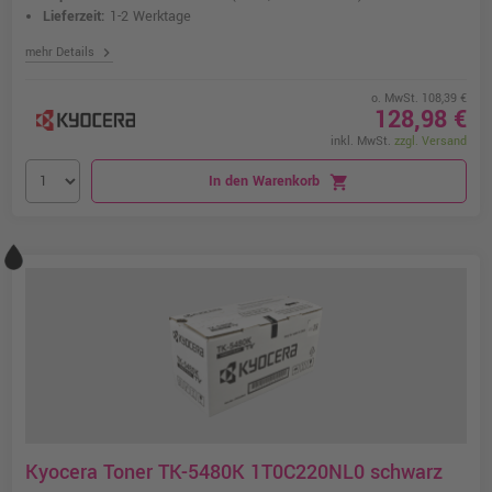
Lieferzeit:
1-2 Werktage
chevron_right
mehr Details
o. MwSt. 108,39 €
128,98 €
inkl. MwSt.
zzgl. Versand
In den Warenkorb
shopping_cart
Kyocera Toner TK-5480K 1T0C220NL0 schwarz