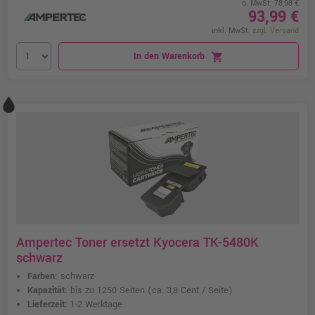
o. MwSt. 78,98 €
93,99 €
inkl. MwSt.
zzgl. Versand
In den Warenkorb
shopping_cart
Ampertec Toner ersetzt Kyocera TK-5480K
schwarz
Farben:
schwarz
Kapazität:
bis zu 1250 Seiten
(ca. 3,8 Cent / Seite)
Lieferzeit:
1-2 Werktage