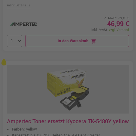
chevron_right
mehr Details
o. MwSt. 39,49 €
46,99 €
inkl. MwSt.
zzgl. Versand
In den Warenkorb
shopping_cart
Ampertec Toner ersetzt Kyocera TK-5480Y yellow
Farben:
yellow
Kapazität:
bis zu 1250 Seiten
(ca. 4,9 Cent / Seite)