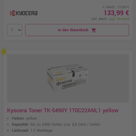
o. MwSt. 112,60 €
133,99 €
inkl. MwSt.
zzgl. Versand
In den Warenkorb
shopping_cart
Kyocera Toner TK-5490Y 1T0C22ANL1 yellow
Farben:
yellow
Kapazität:
bis zu 2400 Seiten
(ca. 5,6 Cent / Seite)
Lieferzeit:
1-2 Werktage