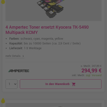
4 Ampertec Toner ersetzt Kyocera TK-5490
Multipack KCMY
Farben:
schwarz, cyan, magenta, yellow
Kapazität:
bis zu 10000 Seiten
(ca. 2,9 Cent / Seite)
Lieferzeit:
1-3 Werktage
chevron_right
mehr Details
o. MwSt. 247,89 €
294,99 €
inkl. MwSt.
zzgl. Versand
In den Warenkorb
shopping_cart