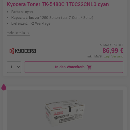
Kyocera Toner TK-5480C 1T0C22CNL0 cyan
Farben:
cyan
Kapazität:
bis zu 1250 Seiten
(ca. 7 Cent / Seite)
Lieferzeit:
1-2 Werktage
chevron_right
mehr Details
o. MwSt. 73,10 €
86,99 €
inkl. MwSt.
zzgl. Versand
In den Warenkorb
shopping_cart