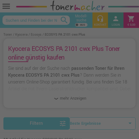
menu
Modell-
headset_mic
person
shopping_cart
search
suche
keyboard_arrow_up
KONTAKT
LOGIN
€ 0,00
Toner
Kyocera
Ecosys
ECOSYS PA 2101 cwx Plus
Kyocera ECOSYS PA 2101 cwx Plus Toner
online günstig kaufen
Sie sind auf der der Suche nach
passenden Toner für Ihren
Kyocera ECOSYS PA 2101 cwx Plus
? Dann werden Sie in
unserem Online-Shop garantiert fündig. Bei uns finden Sie 18
Artikel die mit Ihrem Laserstrahldrucker kompatibel sind. Dabei
können Sie aus
originalen Toner von Kyocera
wählen oder zu
mehr Anzeigen
unserer Hausmarke Ampertec
greifen.
tune
Filtern