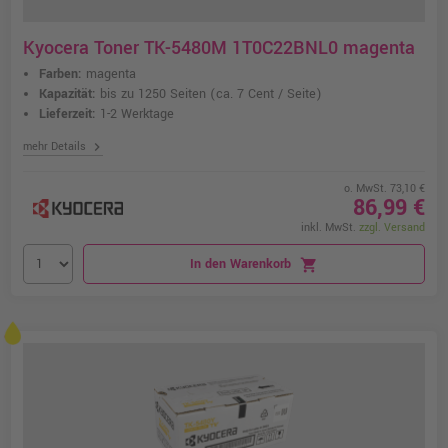
Kyocera Toner TK-5480M 1T0C22BNL0 magenta
Farben:
magenta
Kapazität:
bis zu 1250 Seiten
(ca. 7 Cent / Seite)
Lieferzeit:
1-2 Werktage
chevron_right
mehr Details
o. MwSt. 73,10 €
86,99 €
inkl. MwSt.
zzgl. Versand
In den Warenkorb
shopping_cart