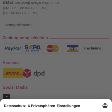
E-Mail:
service@wiegand-gmbh.de
(Mo - Do 8:00 bis 17:00 Uhr)
(Fr 8:00 bis 16:00 Uhr)
Vertrag widerrufen
Zahlungsmöglichkeiten
Rechnung
Versand
Social Media
¹ Nur gültig für den Versand innerhalb Deutschlands. Befindet sich ein Warenwert