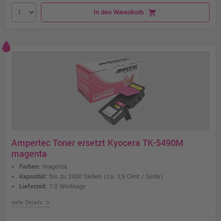
In den Warenkorb
shopping_cart
Ampertec Toner ersetzt Kyocera TK-5490M
magenta
Farben:
magenta
Kapazität:
bis zu 2400 Seiten
(ca. 3,9 Cent / Seite)
Lieferzeit:
1-2 Werktage
chevron_right
mehr Details