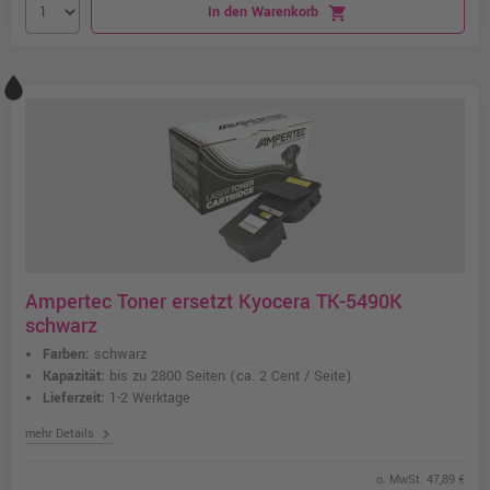
In den Warenkorb
shopping_cart
Ampertec Toner ersetzt Kyocera TK-5490K
schwarz
Farben:
schwarz
Kapazität:
bis zu 2800 Seiten
(ca. 2 Cent / Seite)
Lieferzeit:
1-2 Werktage
chevron_right
mehr Details
o. MwSt. 47,89 €