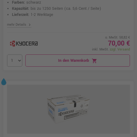
Farben:
schwarz
Kapazität:
bis zu 1250 Seiten
(ca. 5,6 Cent / Seite)
Lieferzeit:
1-2 Werktage
chevron_right
mehr Details
o. MwSt. 58,82 €
70,00 €
inkl. MwSt.
zzgl. Versand
In den Warenkorb
shopping_cart