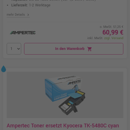
Lieferzeit:
1-2 Werktage
chevron_right
mehr Details
o. MwSt. 51,25 €
60,99 €
inkl. MwSt.
zzgl. Versand
In den Warenkorb
shopping_cart
Ampertec Toner ersetzt Kyocera TK-5480C cyan