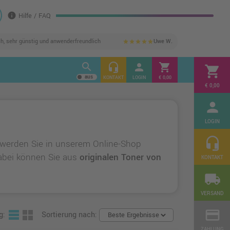
info
Hilfe / FAQ
ch, sehr günstig und anwenderfreundlich
Uwe W.
star
star
star
star
star
search
headset_mic
person
shopping_cart
shopping_cart
KONTAKT
LOGIN
€ 0,00
€ 0,00
person
LOGIN
headset_mic
werden Sie in unserem Online-Shop
 Dabei können Sie aus
originalen Toner von
KONTAKT
local_shipping
VERSAND
credit_card
g:
Sortierung nach:
ZAHLUNG