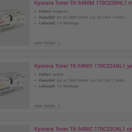
Kyocera Toner TK-5490M 1T0C22BNL1 
Farben:
magenta
Kapazität:
bis zu 2400 Seiten
(ca. 5,6 Cent / Seite)
Lieferzeit:
1-3 Werktage
mehr Details
chevron_right
Kyocera Toner TK-5490Y 1T0C22ANL1 ye
Farben:
yellow
Kapazität:
bis zu 2400 Seiten
(ca. 5,6 Cent / Seite)
Lieferzeit:
1-3 Werktage
mehr Details
chevron_right
Kyocera Toner TK-5490C 1T0C22CNL1 c