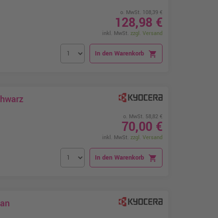
o. MwSt. 108,39 €
128,98 €
inkl. MwSt.
zzgl. Versand
In den Warenkorb
shopping_cart
chwarz
o. MwSt. 58,82 €
70,00 €
inkl. MwSt.
zzgl. Versand
In den Warenkorb
shopping_cart
yan