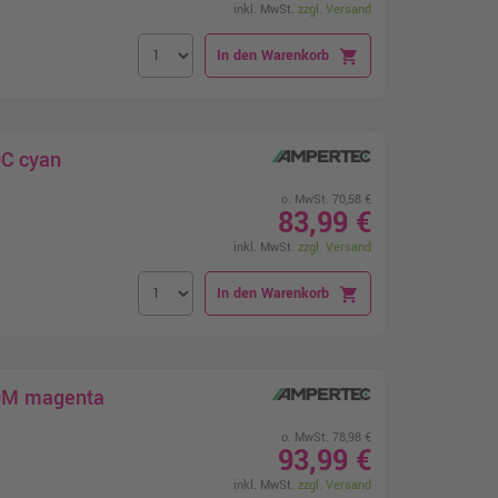
inkl. MwSt.
zzgl. Versand
In den Warenkorb
shopping_cart
0C cyan
o. MwSt. 70,58 €
83,99 €
inkl. MwSt.
zzgl. Versand
In den Warenkorb
shopping_cart
90M magenta
o. MwSt. 78,98 €
93,99 €
inkl. MwSt.
zzgl. Versand