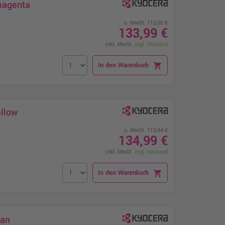
magenta
o. MwSt. 112,60 €
133,99 €
inkl. MwSt.
zzgl. Versand
In den Warenkorb
shopping_cart
llow
o. MwSt. 113,44 €
134,99 €
inkl. MwSt.
zzgl. Versand
In den Warenkorb
shopping_cart
yan