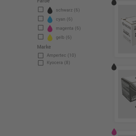
Farbe
check_box_outline_blank
schwarz
(6)
check_box_outline_blank
cyan
(6)
check_box_outline_blank
magenta
(6)
check_box_outline_blank
gelb
(6)
Marke
check_box_outline_blank
Ampertec
(10)
check_box_outline_blank
Kyocera
(8)