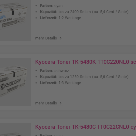
Farben:
cyan
Kapazität:
bis zu 2400 Seiten
(ca. 5,4 Cent / Seite)
Lieferzeit:
1-2 Werktage
mehr Details
chevron_right
Kyocera Toner TK-5480K 1T0C220NL0 s
Farben:
schwarz
Kapazität:
bis zu 1250 Seiten
(ca. 5,6 Cent / Seite)
Lieferzeit:
1-3 Werktage
mehr Details
chevron_right
Kyocera Toner TK-5480C 1T0C22CNL0 c
Farben:
cyan