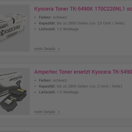
Kyocera Toner TK-5490K 1T0C220NL1 s
Farben:
schwarz
Kapazität:
bis zu 2800 Seiten
(ca. 2,9 Cent / Seite)
Lieferzeit:
1-2 Werktage
mehr Details
chevron_right
Ampertec Toner ersetzt Kyocera TK-549
Farben:
schwarz
Kapazität:
bis zu 2800 Seiten
(ca. 2 Cent / Seite)
Lieferzeit:
1-2 Werktage
mehr Details
chevron_right