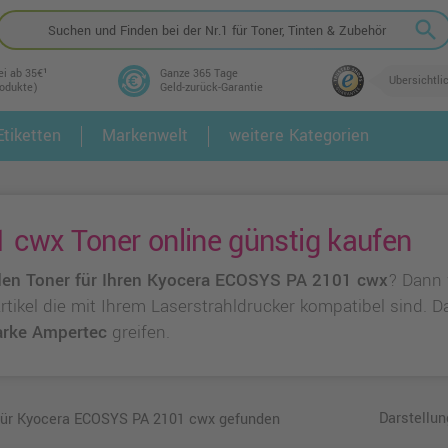
search
ei ab 35€¹
Ganze 365 Tage
Übersichtli
rodukte)
Geld-zurück-Garantie
tiketten
Markenwelt
weitere Kategorien
2.
3.
cwx Toner online günstig kaufen
en Toner für Ihren Kyocera ECOSYS PA 2101 cwx
? Dann 
 Artikel die mit Ihrem Laserstrahldrucker kompatibel sind.
rke Ampertec
greifen.
Darstellun
 für Kyocera ECOSYS PA 2101 cwx gefunden