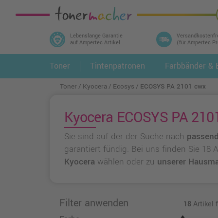
Lebenslange Garantie
Versandkostenfr
auf Ampertec Artikel
(für Ampertec P
In 3 einfachen Schritten ihr Druckermodell
Toner
Tintenpatronen
Farbbänder & E
1.
und alle dazu passenden Artikel finden ➤
Toner
Kyocera
Ecosys
ECOSYS PA 2101 cwx
Kyocera ECOSYS PA 2101 
Sie sind auf der der Suche nach
passend
garantiert fündig. Bei uns finden Sie 18
Kyocera
wählen oder zu
unserer Hausma
Filter anwenden
18
Artikel