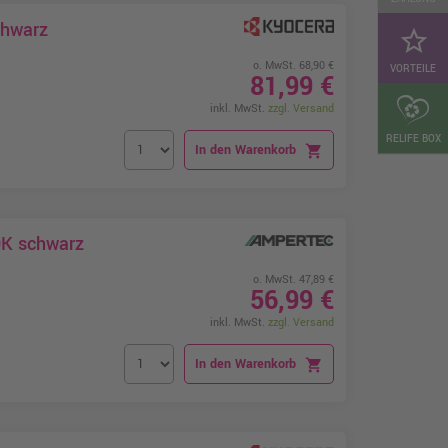
chwarz
star_border
o. MwSt. 68,90 €
VORTEILE
81,99 €
inkl. MwSt.
zzgl. Versand
RELIFE BOX
In den Warenkorb
shopping_cart
0K schwarz
o. MwSt. 47,89 €
56,99 €
inkl. MwSt.
zzgl. Versand
In den Warenkorb
shopping_cart