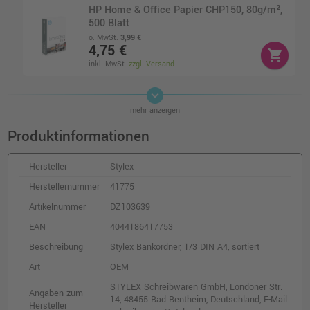
HP Home & Office Papier CHP150, 80g/m²,
500 Blatt
o. MwSt.
3,99 €
4,75 €
shopping_cart
inkl. MwSt.
zzgl. Versand
keyboard_arrow_down
Stylex Klebefilm-Tischabroller, inkl. 1 Rolle
mehr anzeigen
Klebefilm
o. MwSt.
3,53 €
Produktinformationen
4,20 €
shopping_cart
inkl. MwSt.
zzgl. Versand
Hersteller
Stylex
Herstellernummer
41775
Stylex Briefklammern, Metall, farbig, 100
Artikelnummer
DZ103639
Stück
o. MwSt.
2,01 €
EAN
4044186417753
2,39 €
shopping_cart
Beschreibung
Stylex Bankordner, 1/3 DIN A4, sortiert
inkl. MwSt.
zzgl. Versand
Art
OEM
STYLEX Schreibwaren GmbH, Londoner Str.
Stylex Buntstifte, Dreikant, 12 Stück
Angaben zum
14, 48455 Bad Bentheim, Deutschland, E-Mail:
o. MwSt.
2,27 €
Hersteller