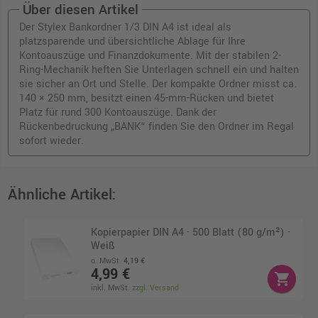
Über diesen Artikel
Der Stylex Bankordner 1/3 DIN A4 ist ideal als
platzsparende und übersichtliche Ablage für Ihre
Kontoauszüge und Finanzdokumente. Mit der stabilen 2-
Ring-Mechanik heften Sie Unterlagen schnell ein und halten
sie sicher an Ort und Stelle. Der kompakte Ordner misst ca.
140 × 250 mm, besitzt einen 45-mm-Rücken und bietet
Platz für rund 300 Kontoauszüge. Dank der
Rückenbedruckung „BANK“ finden Sie den Ordner im Regal
sofort wieder.
Ähnliche Artikel:
Kopierpapier DIN A4 · 500 Blatt (80 g/m²) ·
Weiß
o. MwSt.
4,19 €
4,99 €
shopping_cart
inkl. MwSt.
zzgl. Versand