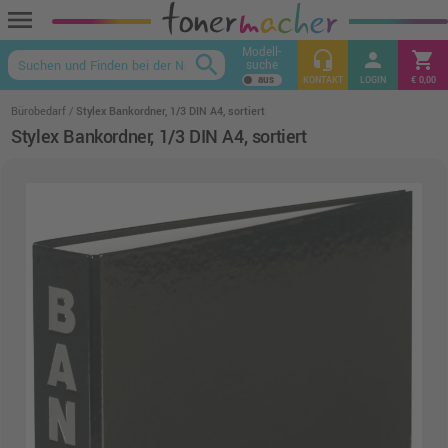
menu
Modell-
headset_mic
person
shopping_cart
search
suche
keyboard_arrow_up
KONTAKT
LOGIN
€ 0,00
Bürobedarf
Stylex Bankordner, 1/3 DIN A4, sortiert
Stylex Bankordner, 1/3 DIN A4, sortiert