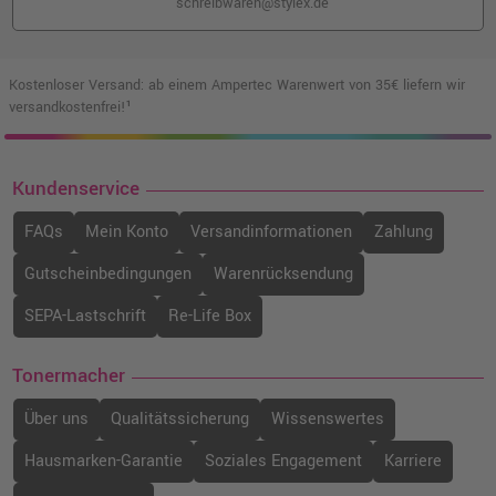
schreibwaren@stylex.de
2,70 €
shopping_cart
inkl. MwSt.
zzgl. Versand
Kostenloser Versand: ab einem Ampertec Warenwert von 35€ liefern wir
Stylex Leinwand, 40 x 50 cm
versandkostenfrei!¹
o. MwSt.
3,87 €
4,61 €
shopping_cart
inkl. MwSt.
zzgl. Versand
Kundenservice
FAQs
Mein Konto
Versandinformationen
Zahlung
Gutscheinbedingungen
Warenrücksendung
SEPA-Lastschrift
Re-Life Box
Tonermacher
Über uns
Qualitätssicherung
Wissenswertes
Hausmarken-Garantie
Soziales Engagement
Karriere