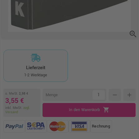
zoom_in
Lieferzeit
1-2 Werktage
o. MwSt.
2,98 €
remove
add
Menge
3,55 €
inkl. MwSt.
zzgl.
shopping_cart
In den Warenkorb
Versand
Rechnung