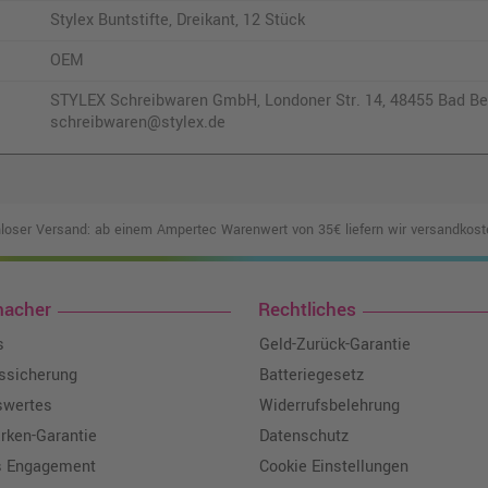
Stylex Buntstifte, Dreikant, 12 Stück
OEM
STYLEX Schreibwaren GmbH, Londoner Str. 14, 48455 Bad Ben
schreibwaren@stylex.de
loser Versand: ab einem Ampertec Warenwert von 35€ liefern wir versandkoste
macher
Rechtliches
s
Geld-Zurück-Garantie
tssicherung
Batteriegesetz
swertes
Widerrufsbelehrung
ken-Garantie
Datenschutz
s Engagement
Cookie Einstellungen