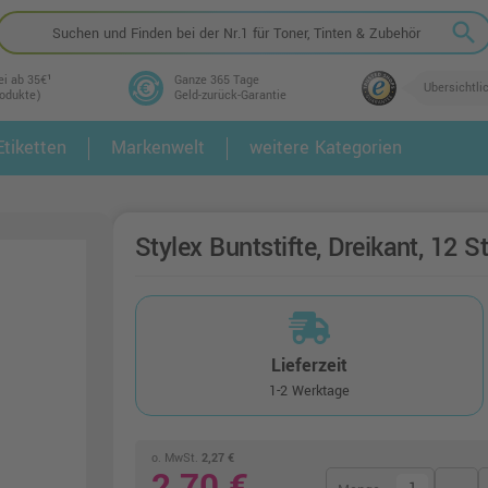
search
ei ab 35€¹
Ganze 365 Tage
Übersichtli
rodukte)
Geld-zurück-Garantie
tiketten
Markenwelt
weitere Kategorien
2.
3.
Stylex Buntstifte, Dreikant, 12 S
Lieferzeit
1-2 Werktage
o. MwSt.
2,27 €
2,70 €