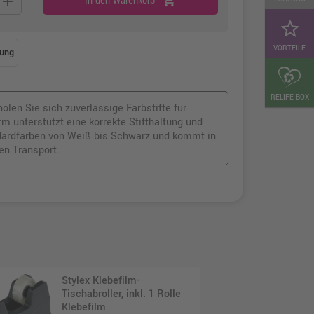
add
shopping_cart
In den Warenkorb
star_border
VORTEILE
ung
RELIFE BOX
holen Sie sich zuverlässige Farbstifte für
m unterstützt eine korrekte Stifthaltung und
ndardfarben von Weiß bis Schwarz und kommt in
en Transport.
Stylex Klebefilm-
Tischabroller, inkl. 1 Rolle
Klebefilm