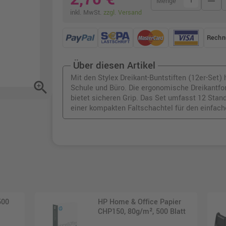
remove
Menge
inkl. MwSt.
zzgl. Versand
Rechn
Über diesen Artikel
Mit den Stylex Dreikant-Buntstiften (12er-Set) 
zoom_in
Schule und Büro. Die ergonomische Dreikantfor
bietet sicheren Grip. Das Set umfasst 12 Sta
einer kompakten Faltschachtel für den einfach
500
HP Home & Office Papier
CHP150, 80g/m², 500 Blatt