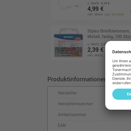
o. MwSt.
4,19 €
4,99 €
inkl. MwSt.
zzgl. Versand
Stylex Briefklammern,
Metall, farbig, 100 Stü
o. MwSt.
2,01 €
2,39 €
inkl. MwSt.
zzgl. Versand
Produktinformationen
Hersteller
Herstellernummer
Artikelnummer
EAN