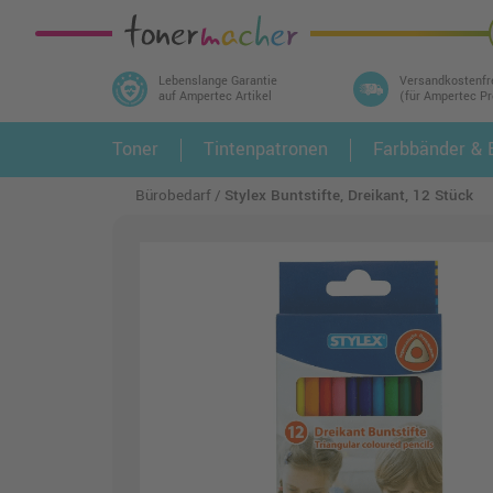
Lebenslange Garantie
Versandkostenfr
auf Ampertec Artikel
(für Ampertec P
In 3 einfachen Schritten ihr Druckermodell
Toner
Tintenpatronen
Farbbänder & E
1.
und alle dazu passenden Artikel finden ➤
Bürobedarf
Stylex Buntstifte, Dreikant, 12 Stück