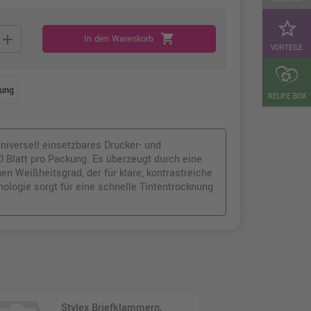
star_border
add
shopping_cart
In den Warenkorb
VORTEILE
ung
RELIFE BOX
niversell einsetzbares Drucker- und
 Blatt pro Packung. Es überzeugt durch eine
 Weißheitsgrad, der für klare, kontrastreiche
nologie sorgt für eine schnelle Tintentrocknung
Stylex Briefklammern,