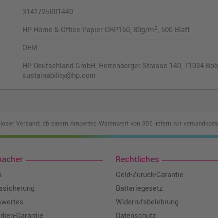
3141725001440
HP Home & Office Papier CHP150, 80g/m², 500 Blatt
OEM
HP Deutschland GmbH, Herrenberger Strasse 140, 71034 Böbl
sustainability@hp.com
loser Versand: ab einem Ampertec Warenwert von 35€ liefern wir versandkoste
macher
Rechtliches
s
Geld-Zurück-Garantie
tssicherung
Batteriegesetz
swertes
Widerrufsbelehrung
ken-Garantie
Datenschutz