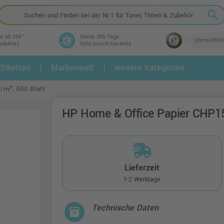
search
ei ab 35€¹
Ganze 365 Tage
Übersichtli
rodukte)
Geld-zurück-Garantie
tiketten
Markenwelt
weitere Kategorien
2.
3.
/m², 500 Blatt
HP Home & Office Papier CHP15
Lieferzeit
1-2 Werktage
Technische Daten
inventory