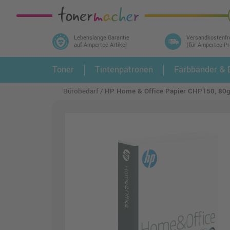
Lebenslange Garantie
Versandkostenfr
auf Ampertec Artikel
(für Ampertec P
In 3 einfachen Schritten ihr Druckermodell
Toner
Tintenpatronen
Farbbänder & E
1.
und alle dazu passenden Artikel finden ➤
Bürobedarf
HP Home & Office Papier CHP150, 80g