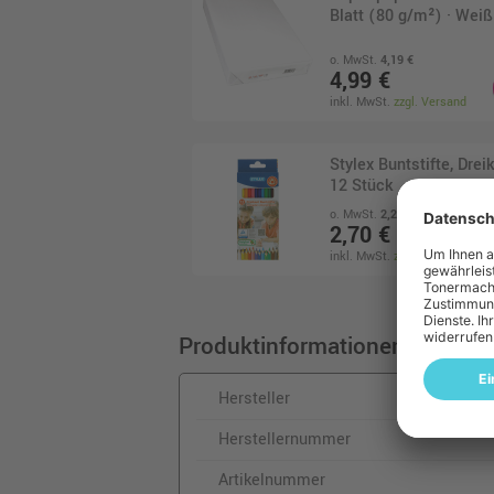
Blatt (80 g/m²) · Weiß
o. MwSt.
4,19 €
4,99 €
inkl. MwSt.
zzgl. Versand
Stylex Buntstifte, Drei
12 Stück
o. MwSt.
2,27 €
2,70 €
inkl. MwSt.
zzgl. Versand
Produktinformationen
Hersteller
Herstellernummer
Artikelnummer