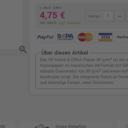
o. MwSt.
3,99 €
4,75 €
remove
Menge
inkl. MwSt.
zzgl. Versand
Rechn
zoom_in
Über diesen Artikel
Das HP Home & Office Papier 80 g/m² ist ein u
Kopierpapier im klassischen A4-Format mit 500
robuste Grammatur von 80 g/m² und einen hohen
Ausdrucke sorgt. Die integrierte ColorLok-Tech
und lebendige Farben, ohne Schmieren.
500
Stylex Klebefilm-