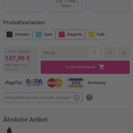
(ca. 1 Cent /
Seite)
Produktvarianten
Schwarz
Cyan
Magenta
Gelb
o. MwSt.
124,36 €
remove
add
Menge
147,99 €
inkl. MwSt.
zzgl.
shopping_cart
In den Warenkorb
Versand
Rechnung
help
arrow_circle_down
kompatible Drucker & Geräte anzeigen
Ähnliche Artikel: