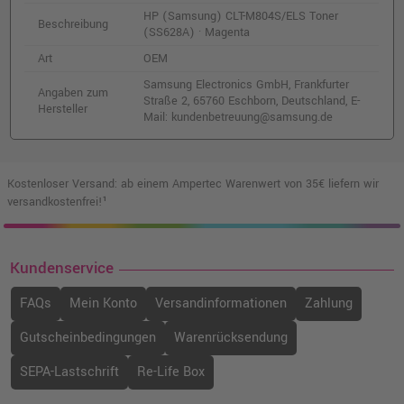
HP (Samsung) CLT-M804S/ELS Toner
Beschreibung
(SS628A) · Magenta
Art
OEM
Samsung Electronics GmbH, Frankfurter
Angaben zum
Straße 2, 65760 Eschborn, Deutschland, E-
Hersteller
Mail: kundenbetreuung@samsung.de
Kostenloser Versand: ab einem Ampertec Warenwert von 35€ liefern wir
versandkostenfrei!¹
Kundenservice
FAQs
Mein Konto
Versandinformationen
Zahlung
Gutscheinbedingungen
Warenrücksendung
SEPA-Lastschrift
Re-Life Box