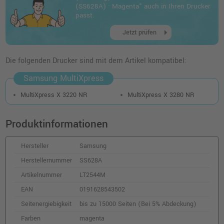
o. MwSt.
47,89 €
(SS628A) · Magenta" auch in Ihren Drucker
56,99 €
shopping_cart
passt.
inkl. MwSt.
zzgl. Versand
arrow_right
Jetzt prüfen
Die folgenden Drucker sind mit dem Artikel kompatibel:
Samsung MultiXpress
MultiXpress X 3220 NR
MultiXpress X 3280 NR
Produktinformationen
Hersteller
Samsung
Herstellernummer
SS628A
Artikelnummer
LT2544M
EAN
0191628543502
Seitenergiebigkeit
bis zu 15000 Seiten (Bei 5% Abdeckung)
Farben
magenta