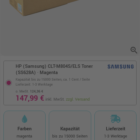
zoom_in
HP (Samsung) CLT-M804S/ELS Toner
(SS628A) · Magenta
Kapazität bis zu 15000 Seiten,
ca. 1 Cent / Seite
Lieferzeit: 1-3 Werktage
o. MwSt.
124,36 €
147,99 €
inkl. MwSt.
zzgl. Versand
Farben
Kapazität
Lieferzeit
magenta
bis zu 15000 Seiten
1-3 Werktage