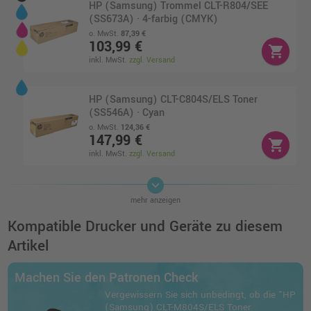
HP (Samsung) Trommel CLT-R804/SEE
(SS673A) · 4-farbig (CMYK)
o. MwSt.
87,39 €
103,99 €
shopping_cart
inkl. MwSt.
zzgl. Versand
HP (Samsung) CLT-C804S/ELS Toner
(SS546A) · Cyan
o. MwSt.
124,36 €
147,99 €
shopping_cart
inkl. MwSt.
zzgl. Versand
keyboard_arrow_down
HP (Samsung) CLT-Y804S/ELS Toner
mehr anzeigen
(SS721A) · Gelb
o. MwSt.
117,64 €
Kompatible Drucker und Geräte zu diesem
139,99 €
shopping_cart
Artikel
inkl. MwSt.
zzgl. Versand
Machen Sie den Patronen Check
HP (Samsung) CLT-K804S/ELS Toner
Vergewissern Sie sich unbedingt, ob die "HP
(SS586A) · Schwarz
(Samsung) CLT-M804S/ELS Toner