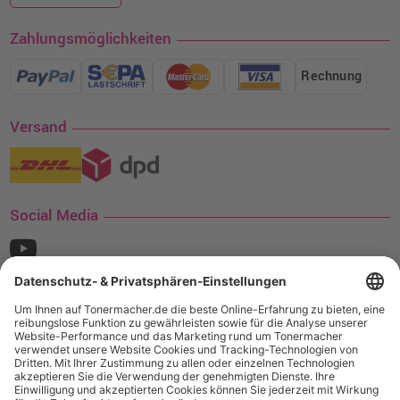
Zahlungsmöglichkeiten
Rechnung
Versand
Social Media
¹ Nur gültig für den Versand innerhalb Deutschlands. Befindet sich ein Warenwert
von mindestens 35€ (inkl. Mwst.) an Ampertec Artikeln in Ihrem Warenkorb, ist der
Versand für Sie kostenfrei.