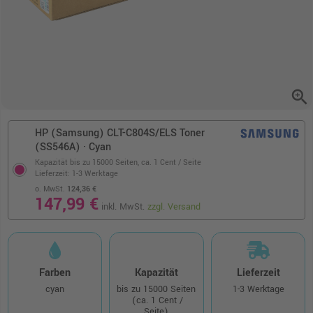
zoom_in
HP (Samsung) CLT-C804S/ELS Toner
(SS546A) · Cyan
Kapazität bis zu 15000 Seiten,
ca. 1 Cent / Seite
Lieferzeit: 1-3 Werktage
o. MwSt.
124,36 €
147,99 €
inkl. MwSt.
zzgl. Versand
Farben
Kapazität
Lieferzeit
cyan
bis zu 15000 Seiten
1-3 Werktage
(ca. 1 Cent /
Seite)