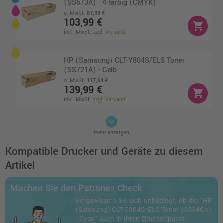
(SS673A) · 4-farbig (CMYK)
o. MwSt.
87,39 €
103,99 €
shopping_cart
inkl. MwSt.
zzgl. Versand
HP (Samsung) CLT-Y804S/ELS Toner
(SS721A) · Gelb
o. MwSt.
117,64 €
139,99 €
shopping_cart
inkl. MwSt.
zzgl. Versand
keyboard_arrow_down
HP (Samsung) CLT-M804S/ELS Toner
mehr anzeigen
(SS628A) · Magenta
o. MwSt.
124,36 €
Kompatible Drucker und Geräte zu diesem
147,99 €
shopping_cart
Artikel
inkl. MwSt.
zzgl. Versand
Machen Sie den Patronen Check
HP (Samsung) CLT-K804S/ELS Toner
Vergewissern Sie sich unbedingt, ob die "HP
(SS586A) · Schwarz
(Samsung) CLT-C804S/ELS Toner (SS546A)
o. MwSt.
47,89 €
· Cyan" auch in Ihren Drucker passt.