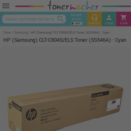
menu
Modell-
headset_mic
person
shopping_cart
search
suche
keyboard_arrow_up
KONTAKT
LOGIN
€ 0,00
Toner
Samsung
HP (Samsung) CLT-C804S/ELS Toner (SS546A) · Cyan
HP (Samsung) CLT-C804S/ELS Toner (SS546A) · Cyan