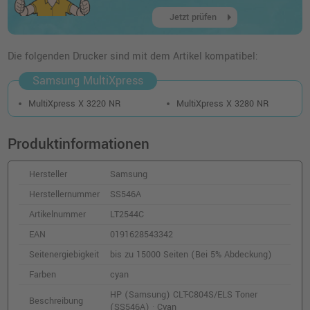
56,99 €
shopping_cart
arrow_right
inkl. MwSt.
zzgl. Versand
Jetzt prüfen
Die folgenden Drucker sind mit dem Artikel kompatibel:
Samsung MultiXpress
MultiXpress X 3220 NR
MultiXpress X 3280 NR
Produktinformationen
Hersteller
Samsung
Herstellernummer
SS546A
Artikelnummer
LT2544C
EAN
0191628543342
Seitenergiebigkeit
bis zu 15000 Seiten (Bei 5% Abdeckung)
Farben
cyan
HP (Samsung) CLT-C804S/ELS Toner
Beschreibung
(SS546A) · Cyan