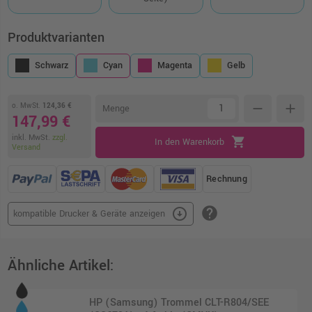
Produktvarianten
Schwarz
Cyan
Magenta
Gelb
o. MwSt.
124,36 €
remove
add
Menge
147,99 €
inkl. MwSt.
zzgl.
shopping_cart
In den Warenkorb
Versand
Rechnung
help
arrow_circle_down
kompatible Drucker & Geräte anzeigen
Ähnliche Artikel:
HP (Samsung) Trommel CLT-R804/SEE