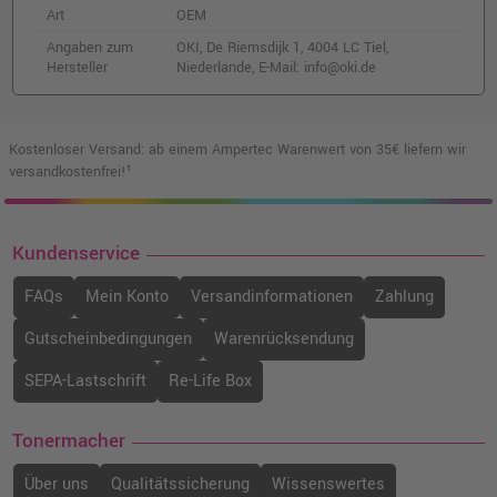
o. MwSt.
163,86 €
Art
OEM
194,99 €
shopping_cart
inkl. MwSt.
zzgl. Versand
Angaben zum
OKI, De Riemsdijk 1, 4004 LC Tiel,
Hersteller
Niederlande, E-Mail: info@oki.de
Oki 44848806 Fixiereinheit
o. MwSt.
141,17 €
167,99 €
Kostenloser Versand: ab einem Ampertec Warenwert von 35€ liefern wir
shopping_cart
versandkostenfrei!¹
inkl. MwSt.
zzgl. Versand
Kundenservice
FAQs
Mein Konto
Versandinformationen
Zahlung
Gutscheinbedingungen
Warenrücksendung
SEPA-Lastschrift
Re-Life Box
Tonermacher
Über uns
Qualitätssicherung
Wissenswertes