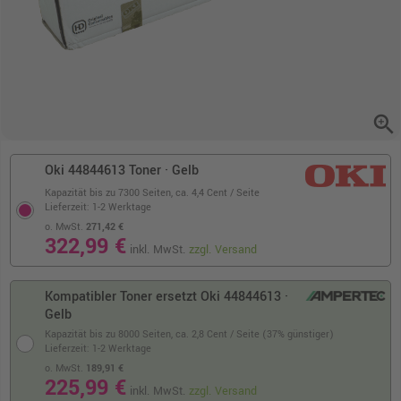
zoom_in
Oki 44844613 Toner · Gelb
Kapazität bis zu 7300 Seiten,
ca. 4,4 Cent / Seite
Lieferzeit: 1-2 Werktage
o. MwSt.
271,42 €
322,99 €
inkl. MwSt.
zzgl. Versand
Kompatibler Toner ersetzt Oki 44844613 ·
Gelb
Kapazität bis zu 8000 Seiten,
ca. 2,8 Cent / Seite (37% günstiger)
Lieferzeit: 1-2 Werktage
o. MwSt.
189,91 €
225,99 €
inkl. MwSt.
zzgl. Versand