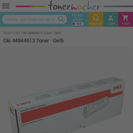
menu
Modell-
headset_mic
person
shopping_cart
search
suche
keyboard_arrow_up
KONTAKT
LOGIN
€ 0,00
Toner
OKI
Oki 44844613 Toner · Gelb
Oki 44844613 Toner · Gelb