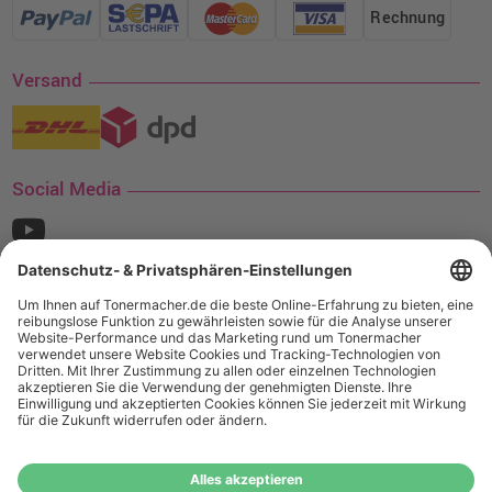
Rechnung
Versand
Social Media
¹ Nur gültig für den Versand innerhalb Deutschlands. Befindet sich ein Warenwert
von mindestens 35€ (inkl. Mwst.) an Ampertec Artikeln in Ihrem Warenkorb, ist der
Versand für Sie kostenfrei.