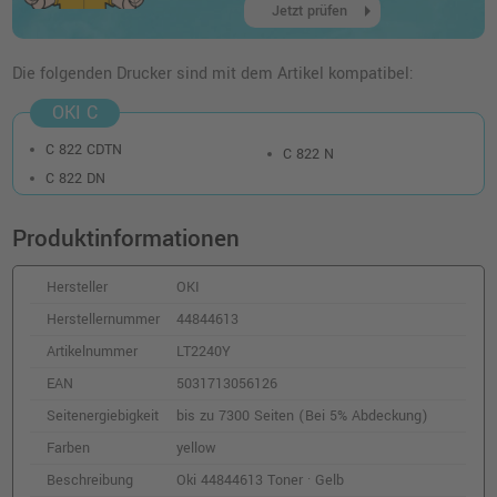
arrow_right
Jetzt prüfen
Oki 44844616 Toner · Schwarz
Die folgenden Drucker sind mit dem Artikel kompatibel:
o. MwSt.
115,12 €
136,99 €
shopping_cart
OKI C
inkl. MwSt.
zzgl. Versand
C 822 CDTN
C 822 N
Kompatibler Toner ersetzt Oki 44844615 ·
C 822 DN
Cyan
o. MwSt.
166,38 €
Produktinformationen
197,99 €
shopping_cart
inkl. MwSt.
zzgl. Versand
Hersteller
OKI
Herstellernummer
44844613
Oki 44844615 Toner · Cyan
Artikelnummer
LT2240Y
o. MwSt.
252,09 €
299,99 €
shopping_cart
EAN
5031713056126
inkl. MwSt.
zzgl. Versand
Seitenergiebigkeit
bis zu 7300 Seiten (Bei 5% Abdeckung)
Farben
yellow
Kompatibler Toner ersetzt Oki 44844614 ·
Magenta
Beschreibung
Oki 44844613 Toner · Gelb