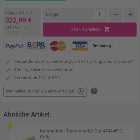
o. MwSt.
271,42 €
remove
add
Menge
322,99 €
inkl. MwSt.
zzgl.
shopping_cart
In den Warenkorb
Versand
Rechnung
Versandkostenfreie Lieferung ab 35€ für Ampertec Produkte*
365 Tage Geld-Zurück-Garantie
Versand mit DHL & DPD
help
arrow_circle_down
kompatible Drucker & Geräte anzeigen
Ähnliche Artikel:
Kompatibler Toner ersetzt Oki 44844613 ·
Gelb