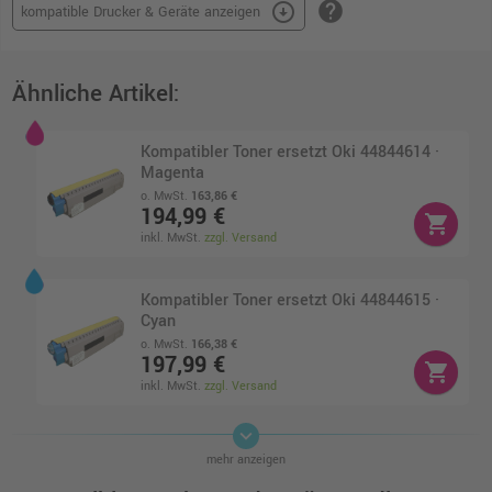
help
arrow_circle_down
kompatible Drucker & Geräte anzeigen
Ähnliche Artikel:
Kompatibler Toner ersetzt Oki 44844614 ·
Magenta
o. MwSt.
163,86 €
194,99 €
shopping_cart
inkl. MwSt.
zzgl. Versand
Kompatibler Toner ersetzt Oki 44844615 ·
Cyan
o. MwSt.
166,38 €
197,99 €
shopping_cart
inkl. MwSt.
zzgl. Versand
keyboard_arrow_down
Kompatibler Toner ersetzt Oki 44844616 ·
mehr anzeigen
Schwarz