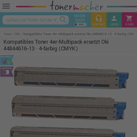
menu
Modell-
headset_mic
person
shopping_cart
search
suche
keyboard_arrow_up
KONTAKT
LOGIN
€ 0,00
Toner
OKI
Kompatibles Toner 4er-Multipack ersetzt Oki 44844616-13 · 4-farbig (CMY
Kompatibles Toner 4er-Multipack ersetzt Oki
44844616-13 · 4-farbig (CMYK)