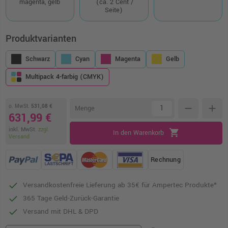
magenta, gelb
(ca. 2 Cent /
Seite)
Produktvarianten
Schwarz
Cyan
Magenta
Gelb
Multipack 4-farbig (CMYK)
o. MwSt.
531,08 €
remove
add
Menge
631,99 €
inkl. MwSt.
zzgl.
shopping_cart
In den Warenkorb
Versand
Rechnung
Versandkostenfreie Lieferung ab 35€ für Ampertec Produkte*
365 Tage Geld-Zurück-Garantie
Versand mit DHL & DPD