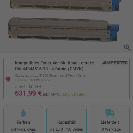
zoom_in
Kompatibles Toner 4er-Multipack ersetzt
Oki 44844616-13 · 4-farbig (CMYK)
Kapazität bis zu 31750 Seiten,
ca. 2 Cent / Seite
Lieferzeit: 1-3 Werktage
o. MwSt.
531,08 €
631,99 €
inkl. MwSt.
zzgl. Versand
Farben
Kapazität
Lieferzeit
schwarz, cyan,
bis zu 31750 Seiten
1-3 Werktage