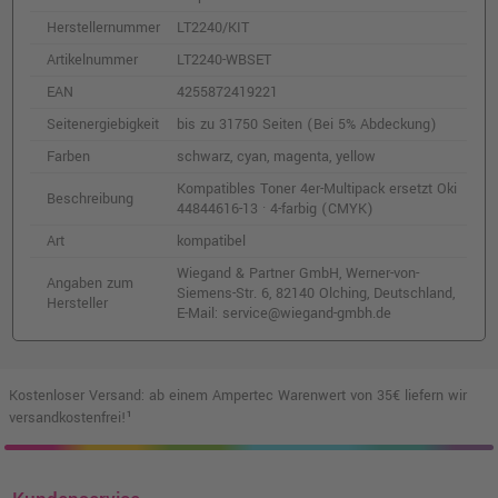
Herstellernummer
LT2240/KIT
Artikelnummer
LT2240-WBSET
EAN
4255872419221
Seitenergiebigkeit
bis zu 31750 Seiten (Bei 5% Abdeckung)
Farben
schwarz, cyan, magenta, yellow
Kompatibles Toner 4er-Multipack ersetzt Oki
Beschreibung
44844616-13 · 4-farbig (CMYK)
Art
kompatibel
Wiegand & Partner GmbH, Werner-von-
Angaben zum
Siemens-Str. 6, 82140 Olching, Deutschland,
Hersteller
E-Mail: service@wiegand-gmbh.de
Kostenloser Versand: ab einem Ampertec Warenwert von 35€ liefern wir
versandkostenfrei!¹