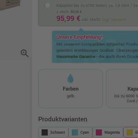
Kapazität bis zu 6750 Seiten,
ca. 1,4 Cent / S
o. MwSt.
80,66 €
95,99 €
inkl. MwSt.
zzgl. Versand
Unsere Empfehlung!
Mit unserem kompatiblen Ampertec Prod
gewohnt erstklassiger Qualität. Überzeuge
zoom_in
Hausmarke Garantie
- die auch Ihren Druck
Farben
Kapa
gelb
bis zu 6000 
Cent /
Produktvarianten
Schwarz
Cyan
Magenta
G