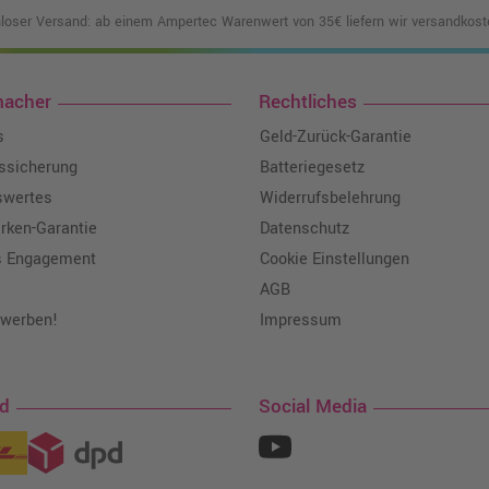
loser Versand: ab einem Ampertec Warenwert von 35€ liefern wir versandkoste
macher
Rechtliches
s
Geld-Zurück-Garantie
tssicherung
Batteriegesetz
swertes
Widerrufsbelehrung
ken-Garantie
Datenschutz
s Engagement
Cookie Einstellungen
AGB
 werben!
Impressum
nd
Social Media