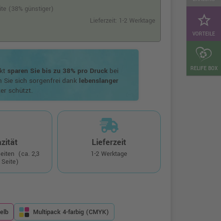
eite (38% günstiger)
star_border
Lieferzeit: 1-2 Werktage
VORTEILE
RELIFE BOX
ukt
sparen Sie bis zu 38% pro Druck
bei
n Sie sich sorgenfrei dank
lebenslanger
er schützt.
zität
Lieferzeit
Seiten
(ca. 2,3
1-2 Werktage
 Seite)
elb
Multipack 4-farbig (CMYK)