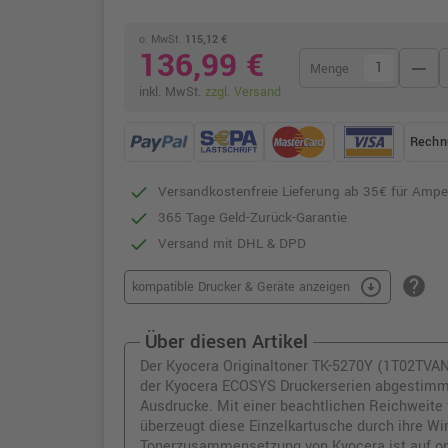
o. MwSt.
115,12 €
136,99 €
remove
Menge
inkl. MwSt.
zzgl. Versand
Rechn
Versandkostenfreie Lieferung ab 35€ für Ampe
365 Tage Geld-Zurück-Garantie
Versand mit DHL & DPD
help
arrow_circle_down
kompatible Drucker & Geräte anzeigen
Über diesen Artikel
Der Kyocera Originaltoner TK-5270Y (1T02TVANL
der Kyocera ECOSYS Druckerserien abgestimmt
Ausdrucke. Mit einer beachtlichen Reichweite 
überzeugt diese Einzelkartusche durch ihre Wir
Tonerzusammensetzung von Kyocera ist auf op