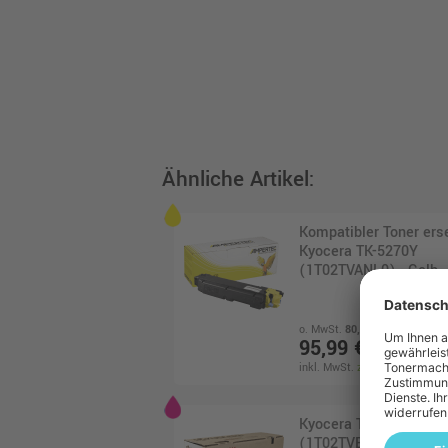
Ähnliche Artikel:
Kompatibler Toner ers
Kyocera TK-5270Y
(1T02TVANL0) · Gelb
o. MwSt.
80,66 €
95,99 €
inkl. MwSt.
zzgl. Versand
Kyocera TK-5270M Ton
(1T02TVBNL0) · Mage