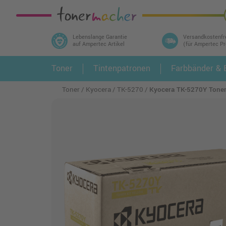
Lebenslange Garantie
Versandkostenfr
auf Ampertec Artikel
(für Ampertec P
In 3 einfachen Schritten ihr Druckermodell
Toner
Tintenpatronen
Farbbänder & E
1.
und alle dazu passenden Artikel finden ➤
Toner
Kyocera
TK-5270
Kyocera TK-5270Y Tone