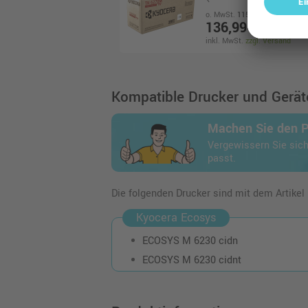
o. MwSt.
115,12 €
136,99 €
inkl. MwSt.
zzgl. Versand
Kompatible Drucker und Geräte
Machen Sie den 
Vergewissern Sie sich
passt.
Die folgenden Drucker sind mit dem Artikel
Kyocera Ecosys
ECOSYS M 6230 cidn
ECOSYS M 6230 cidnt