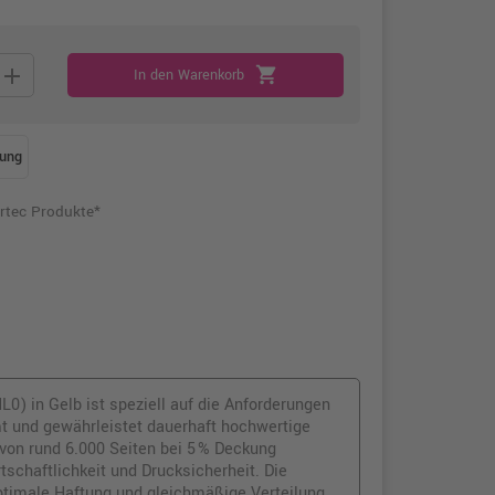
add
shopping_cart
In den Warenkorb
ung
rtec Produkte*
0) in Gelb ist speziell auf die Anforderungen
 und gewährleistet dauerhaft hochwertige
von rund 6.000 Seiten bei 5 % Deckung
tschaftlichkeit und Drucksicherheit. Die
timale Haftung und gleichmäßige Verteilung