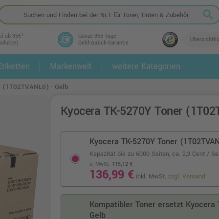
search
ei ab 35€¹
Ganze 365 Tage
Übersichtli
rodukte)
Geld-zurück-Garantie
tiketten
Markenwelt
weitere Kategorien
2.
3.
r (1T02TVANL0) · Gelb
Kyocera TK-5270Y Toner (1T02
Kyocera TK-5270Y Toner (1T02TVAN
Kapazität bis zu 6000 Seiten,
ca. 2,3 Cent / Se
o. MwSt.
115,12 €
136,99 €
inkl. MwSt.
zzgl. Versand
Kompatibler Toner ersetzt Kyocera
Gelb