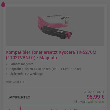
Kompatibler Toner ersetzt Kyocera TK-5270M
(1T02TVBNL0) · Magenta
Farben:
magenta
Kapazität:
bis zu 6750 Seiten
(ca. 1,4 Cent / Seite)
Lieferzeit:
1-2 Werktage
chevron_right
mehr Details
o. MwSt. 80,66 €
95,99 €
inkl. MwSt.
zzgl. Versand