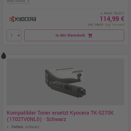
chevron_right
mehr Details
o. MwSt. 96,63 €
114,99 €
inkl. MwSt.
zzgl. Versand
In den Warenkorb
shopping_cart
Kompatibler Toner ersetzt Kyocera TK-5270K
(1T02TV0NL0) · Schwarz
Farben:
schwarz