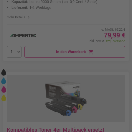
Kapazität:
bis zu 9000 Seiten
(ca. 0,9 Cent / Seite)
Lieferzeit:
1-2 Werktage
chevron_right
mehr Details
o. MwSt. 67,22 €
79,99 €
inkl. MwSt.
zzgl. Versand
In den Warenkorb
shopping_cart
Kompatibles Toner 4er-Multipack ersetzt