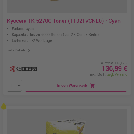
Kyocera TK-5270C Toner (1T02TVCNL0) · Cyan
Farben:
cyan
Kapazität:
bis zu 6000 Seiten
(ca. 2,3 Cent / Seite)
Lieferzeit:
1-2 Werktage
chevron_right
mehr Details
o. MwSt. 115,12 €
136,99 €
inkl. MwSt.
zzgl. Versand
In den Warenkorb
shopping_cart