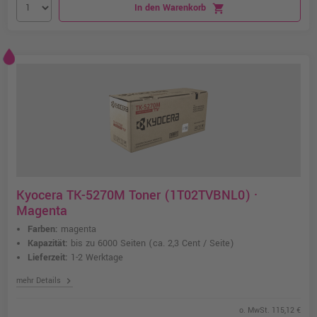
In den Warenkorb
shopping_cart
Kyocera TK-5270M Toner (1T02TVBNL0) ·
Magenta
Farben:
magenta
Kapazität:
bis zu 6000 Seiten
(ca. 2,3 Cent / Seite)
Lieferzeit:
1-2 Werktage
chevron_right
mehr Details
o. MwSt. 115,12 €