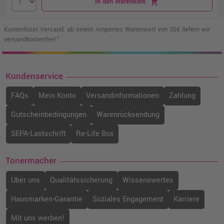
In den Warenkorb
shopping_cart
Kostenloser Versand: ab einem Ampertec Warenwert von 35€ liefern wir
versandkostenfrei!¹
Kundenservice
FAQs
Mein Konto
Versandinformationen
Zahlung
Gutscheinbedingungen
Warenrücksendung
SEPA-Lastschrift
Re-Life Box
Tonermacher
Über uns
Qualitätssicherung
Wissenswertes
Hausmarken-Garantie
Soziales Engagement
Karriere
Mit uns werben!