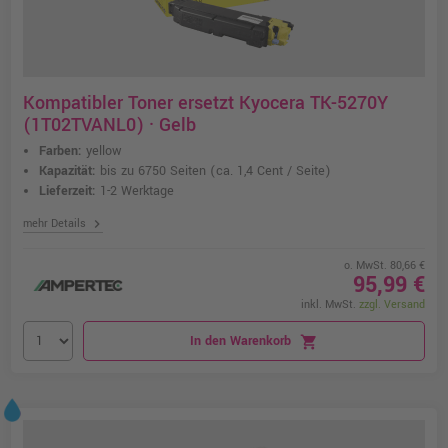
Kompatibler Toner ersetzt Kyocera TK-5270Y
(1T02TVANL0) · Gelb
Farben:
yellow
Kapazität:
bis zu 6750 Seiten
(ca. 1,4 Cent / Seite)
Lieferzeit:
1-2 Werktage
chevron_right
mehr Details
o. MwSt. 80,66 €
95,99 €
inkl. MwSt.
zzgl. Versand
In den Warenkorb
shopping_cart