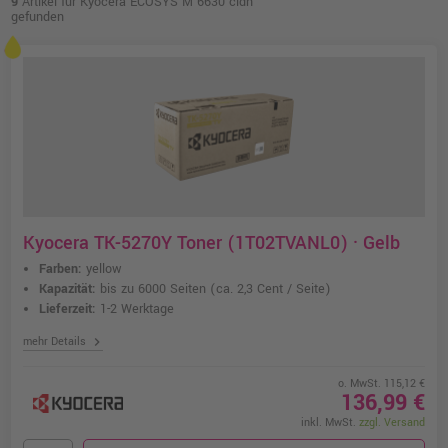
9
Artikel für Kyocera ECOSYS M 6630 cidn
gefunden
Kyocera TK-5270Y Toner (1T02TVANL0) · Gelb
Farben:
yellow
Kapazität:
bis zu 6000 Seiten
(ca. 2,3 Cent / Seite)
Lieferzeit:
1-2 Werktage
chevron_right
mehr Details
o. MwSt. 115,12 €
136,99 €
inkl. MwSt.
zzgl. Versand