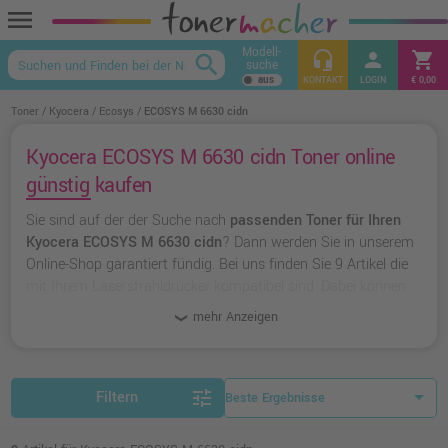
menu
Modell-
headset_mic
person
shopping_cart
search
suche
keyboard_arrow_up
KONTAKT
LOGIN
€ 0,00
Toner
Kyocera
Ecosys
ECOSYS M 6630 cidn
Kyocera ECOSYS M 6630 cidn Toner online
günstig kaufen
Sie sind auf der der Suche nach
passenden Toner für Ihren
Kyocera ECOSYS M 6630 cidn
? Dann werden Sie in unserem
Online-Shop garantiert fündig. Bei uns finden Sie 9 Artikel die
mit Ihrem Laserstrahldrucker kompatibel sind. Dabei können
Sie aus
originalen Toner von Kyocera
wählen oder zu
unserer
mehr Anzeigen
Hausmarke Ampertec
greifen.
tune
Filtern