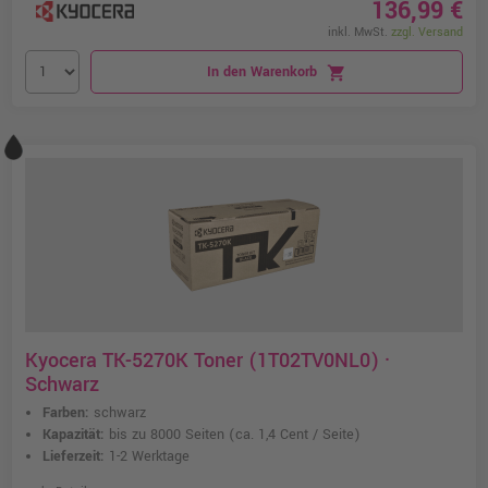
136,99 €
inkl. MwSt.
zzgl. Versand
In den Warenkorb
shopping_cart
Kyocera TK-5270K Toner (1T02TV0NL0) ·
Schwarz
Farben:
schwarz
Kapazität:
bis zu 8000 Seiten
(ca. 1,4 Cent / Seite)
Lieferzeit:
1-2 Werktage