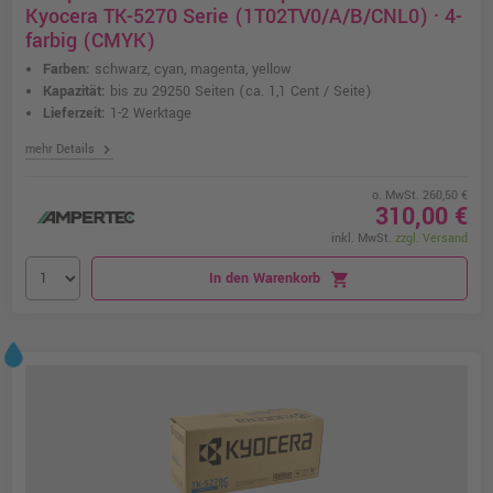
Kyocera TK-5270 Serie (1T02TV0/A/B/CNL0) · 4-
farbig (CMYK)
Farben:
schwarz, cyan, magenta, yellow
Kapazität:
bis zu 29250 Seiten
(ca. 1,1 Cent / Seite)
Lieferzeit:
1-2 Werktage
chevron_right
mehr Details
o. MwSt. 260,50 €
310,00 €
inkl. MwSt.
zzgl. Versand
In den Warenkorb
shopping_cart