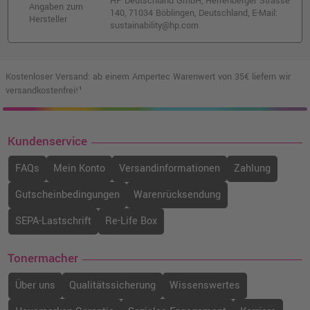
HP Deutschland GmbH, Herrenberger Strasse
Angaben zum
140, 71034 Böblingen, Deutschland, E-Mail:
Hersteller
sustainability@hp.com
Kostenloser Versand: ab einem Ampertec Warenwert von 35€ liefern wir
versandkostenfrei!¹
Kundenservice
FAQs
Mein Konto
Versandinformationen
Zahlung
Gutscheinbedingungen
Warenrücksendung
SEPA-Lastschrift
Re-Life Box
Tonermacher
Über uns
Qualitätssicherung
Wissenswertes