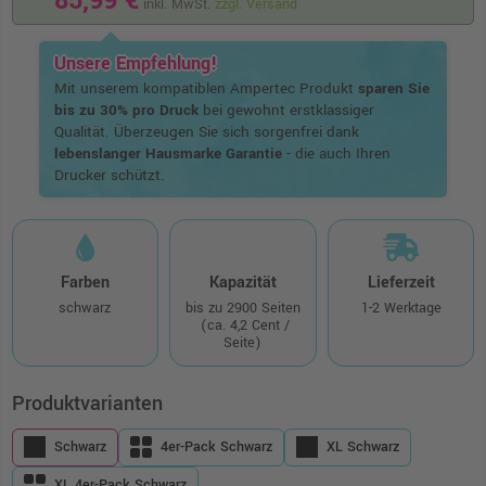
85,99 €
inkl. MwSt.
zzgl. Versand
Unsere Empfehlung!
Mit unserem kompatiblen Ampertec Produkt
sparen Sie
bis zu 30% pro Druck
bei gewohnt erstklassiger
Qualität. Überzeugen Sie sich sorgenfrei dank
lebenslanger Hausmarke Garantie
- die auch Ihren
Drucker schützt.
Farben
Kapazität
Lieferzeit
schwarz
bis zu 2900 Seiten
1-2 Werktage
(ca. 4,2 Cent /
Seite)
Produktvarianten
Schwarz
4er-Pack Schwarz
XL Schwarz
XL 4er-Pack Schwarz