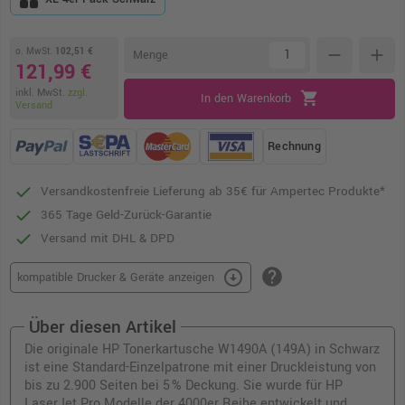
o. MwSt.
102,51 €
remove
add
Menge
121,99 €
inkl. MwSt.
zzgl.
shopping_cart
In den Warenkorb
Versand
Rechnung
Versandkostenfreie Lieferung ab 35€ für Ampertec Produkte*
365 Tage Geld-Zurück-Garantie
Versand mit DHL & DPD
help
arrow_circle_down
kompatible Drucker & Geräte anzeigen
Über diesen Artikel
Die originale HP Tonerkartusche W1490A (149A) in Schwarz
ist eine Standard-Einzelpatrone mit einer Druckleistung von
bis zu 2.900 Seiten bei 5 % Deckung. Sie wurde für HP
LaserJet Pro Modelle der 4000er Reihe entwickelt und