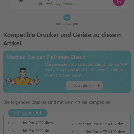
inkl. MwSt.
zzgl. Versand
keyboard_arrow_down
4 Ampertec Toner ersetzt HP W1490A 149A
mehr anzeigen
Multipack schwarz
o. MwSt.
258,82 €
Kompatible Drucker und Geräte zu diesem
308,00 €
shopping_cart
Artikel
inkl. MwSt.
zzgl. Versand
Machen Sie den Patronen Check
4 Kompatible Toner ersetzt HP W1490X
Vergewissern Sie sich unbedingt, ob die "HP
149X Multipack schwarz
149A Toner (W1490A) · Schwarz" auch in
o. MwSt.
538,65 €
Ihren Drucker passt.
640,99 €
shopping_cart
arrow_right
inkl. MwSt.
zzgl. Versand
Jetzt prüfen
HP 149X Toner (W1490X) · Schwarz
Die folgenden Drucker sind mit dem Artikel kompatibel:
o. MwSt.
213,44 €
253,99 €
HP LaserJet
shopping_cart
inkl. MwSt.
zzgl. Versand
LaserJet Pro 4002 dfnw
LaserJet Pro MFP 4102 dw
LaserJet Pro 4002 dn
LaserJet Pro MFP 4102 dwe