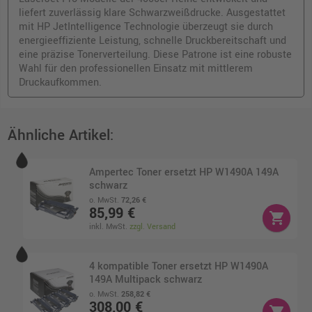
liefert zuverlässig klare Schwarzweißdrucke. Ausgestattet
mit HP JetIntelligence Technologie überzeugt sie durch
energieeffiziente Leistung, schnelle Druckbereitschaft und
eine präzise Tonerverteilung. Diese Patrone ist eine robuste
Wahl für den professionellen Einsatz mit mittlerem
Druckaufkommen.
Ähnliche Artikel:
Ampertec Toner ersetzt HP W1490A 149A
schwarz
o. MwSt.
72,26 €
85,99 €
shopping_cart
inkl. MwSt.
zzgl. Versand
4 kompatible Toner ersetzt HP W1490A
149A Multipack schwarz
o. MwSt.
258,82 €
308,00 €
shopping_cart