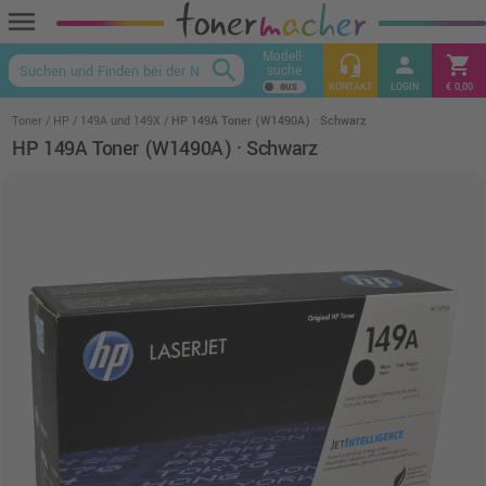
menu
Modell-
headset_mic
person
shopping_cart
search
suche
keyboard_arrow_up
KONTAKT
LOGIN
€ 0,00
Toner
HP
149A und 149X
HP 149A Toner (W1490A) · Schwarz
HP 149A Toner (W1490A) · Schwarz