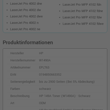
Kompatibler Toner ersetzt HP W1490X 149X
LaserJet Pro 4002 dne
LaserJet Pro MFP 4102 fdn
schwarz
LaserJet Pro 4002 dw
LaserJet Pro MFP 4102 fdne
o. MwSt.
149,57 €
177,99 €
LaserJet Pro 4002 dwe
shopping_cart
LaserJet Pro MFP 4102 fdw
inkl. MwSt.
zzgl. Versand
LaserJet Pro 4002 n
LaserJet Pro MFP 4102 fdwe
LaserJet Pro 4002 ne
Kompatibler Toner ersetzt HP W1490A 149A
schwarz
Produktinformationen
o. MwSt.
72,26 €
85,99 €
shopping_cart
Hersteller
HP
inkl. MwSt.
zzgl. Versand
Herstellernummer
W1490A
Artikelnummer
EPLT63
EAN
0194850663352
Seitenergiebigkeit
bis zu 2900 Seiten (Bei 5% Abdeckung)
Farben
schwarz
Beschreibung
HP 149A Toner (W1490A) · Schwarz
Art
OEM