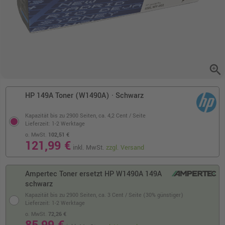
zoom_in
HP 149A Toner (W1490A) · Schwarz
Kapazität bis zu 2900 Seiten,
ca. 4,2 Cent / Seite
Lieferzeit: 1-2 Werktage
o. MwSt.
102,51 €
121,99 €
inkl. MwSt.
zzgl. Versand
Ampertec Toner ersetzt HP W1490A 149A
schwarz
Kapazität bis zu 2900 Seiten,
ca. 3 Cent / Seite (30% günstiger)
Lieferzeit: 1-2 Werktage
o. MwSt.
72,26 €