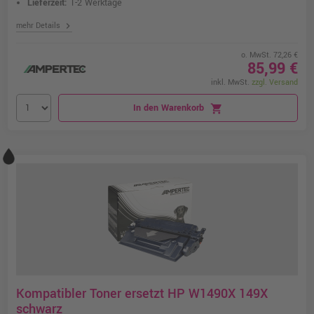
Lieferzeit:
1-2 Werktage
chevron_right
mehr Details
o. MwSt. 72,26 €
85,99 €
inkl. MwSt.
zzgl. Versand
In den Warenkorb
shopping_cart
Kompatibler Toner ersetzt HP W1490X 149X
schwarz