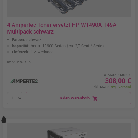
4 Ampertec Toner ersetzt HP W1490A 149A
Multipack schwarz
Farben:
schwarz
Kapazität:
bis zu 11600 Seiten
(ca. 2,7 Cent / Seite)
Lieferzeit:
1-2 Werktage
chevron_right
mehr Details
o. MwSt. 258,82 €
308,00 €
inkl. MwSt.
zzgl. Versand
In den Warenkorb
shopping_cart