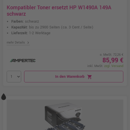
Kompatibler Toner ersetzt HP W1490A 149A
schwarz
Farben:
schwarz
Kapazität:
bis zu 2900 Seiten
(ca. 3 Cent / Seite)
Lieferzeit:
1-2 Werktage
chevron_right
mehr Details
o. MwSt. 72,26 €
85,99 €
inkl. MwSt.
zzgl. Versand
In den Warenkorb
shopping_cart