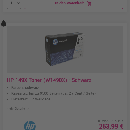
In den Warenkorb
shopping_cart
HP 149X Toner (W1490X) · Schwarz
Farben:
schwarz
Kapazität:
bis zu 9500 Seiten
(ca. 2,7 Cent / Seite)
Lieferzeit:
1-2 Werktage
chevron_right
mehr Details
o. MwSt. 213,44 €
253,99 €