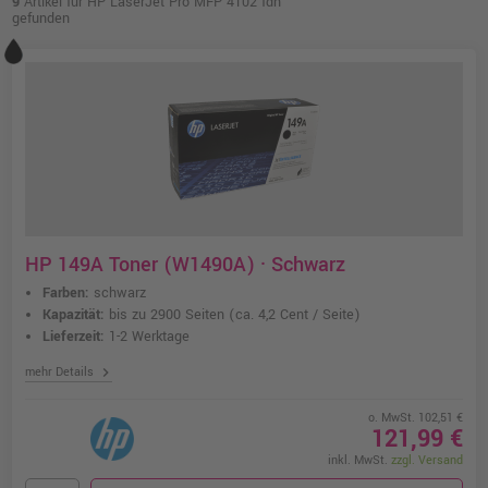
9
Artikel für HP LaserJet Pro MFP 4102 fdn
gefunden
HP 149A Toner (W1490A) · Schwarz
Farben:
schwarz
Kapazität:
bis zu 2900 Seiten
(ca. 4,2 Cent / Seite)
Lieferzeit:
1-2 Werktage
chevron_right
mehr Details
o. MwSt. 102,51 €
121,99 €
inkl. MwSt.
zzgl. Versand