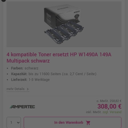
4 kompatible Toner ersetzt HP W1490A 149A
Multipack schwarz
Farben:
schwarz
Kapazität:
bis zu 11600 Seiten
(ca. 2,7 Cent / Seite)
Lieferzeit:
1-3 Werktage
chevron_right
mehr Details
o. MwSt. 258,82 €
308,00 €
inkl. MwSt.
zzgl. Versand
In den Warenkorb
shopping_cart