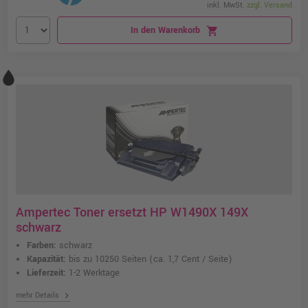
inkl. MwSt.
zzgl. Versand
In den Warenkorb
shopping_cart
Ampertec Toner ersetzt HP W1490X 149X
schwarz
Farben:
schwarz
Kapazität:
bis zu 10250 Seiten
(ca. 1,7 Cent / Seite)
Lieferzeit:
1-2 Werktage
chevron_right
mehr Details