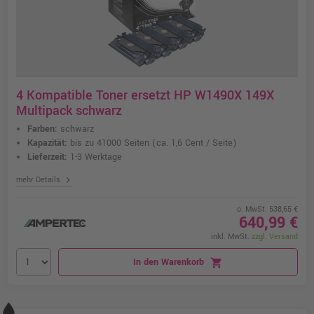
4 Kompatible Toner ersetzt HP W1490X 149X
Multipack schwarz
Farben:
schwarz
Kapazität:
bis zu 41000 Seiten
(ca. 1,6 Cent / Seite)
Lieferzeit:
1-3 Werktage
chevron_right
mehr Details
o. MwSt. 538,65 €
640,99 €
inkl. MwSt.
zzgl. Versand
In den Warenkorb
shopping_cart