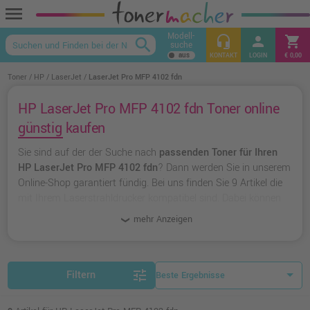
menu
Modell-
headset_mic
person
shopping_cart
search
suche
keyboard_arrow_up
KONTAKT
LOGIN
€ 0,00
Toner
HP
LaserJet
LaserJet Pro MFP 4102 fdn
HP LaserJet Pro MFP 4102 fdn Toner online
günstig kaufen
Sie sind auf der der Suche nach
passenden Toner für Ihren
HP LaserJet Pro MFP 4102 fdn
? Dann werden Sie in unserem
Online-Shop garantiert fündig. Bei uns finden Sie 9 Artikel die
mit Ihrem Laserstrahldrucker kompatibel sind. Dabei können
Sie aus
originalen Toner von HP
wählen oder zu
unserer
mehr Anzeigen
Hausmarke Ampertec
greifen.
tune
Filtern