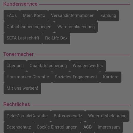
Kundenservice
FAQs
Mein Konto
Versandinformationen
Zahlung
HP 656X Toner (CF460X) · Schwarz
o. MwSt.
345,37 €
410,99 €
Gutscheinbedingungen
Warenrücksendung
shopping_cart
inkl. MwSt.
zzgl. Versand
SEPA-Lastschrift
Re-Life Box
HP 657X Toner (CF470X) · Schwarz
Tonermacher
o. MwSt.
359,66 €
428,00 €
shopping_cart
Über uns
Qualitätssicherung
Wissenswertes
inkl. MwSt.
zzgl. Versand
Hausmarken-Garantie
Soziales Engagement
Karriere
HP 655A Toner (CF452A) · Gelb
Mit uns werben!
o. MwSt.
233,61 €
278,00 €
shopping_cart
inkl. MwSt.
zzgl. Versand
Rechtliches
Geld-Zurück-Garantie
Batteriegesetz
Widerrufsbelehrung
Kompatibler Toner ersetzt HP 655A
(CF452A) · Gelb
Datenschutz
Cookie Einstellungen
AGB
Impressum
o. MwSt.
163,02 €