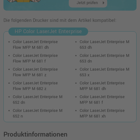
341,99 €
arrow_right
shopping_cart
Jetzt prüfen
inkl. MwSt.
zzgl. Versand
Die folgenden Drucker sind mit dem Artikel kompatibel:
Kompatibler Toner ersetzt HP 657X
HP Color LaserJet Enterprise
(CF472X) · Gelb
o. MwSt.
307,55 €
Color LaserJet Enterprise
Color LaserJet Enterprise M
365,98 €
shopping_cart
Flow MFP M 681 dh
653 dh
inkl. MwSt.
zzgl. Versand
Color LaserJet Enterprise
Color LaserJet Enterprise M
Flow MFP M 681 f
653 dn
HP 656X Toner (CF462X) · Gelb
Color LaserJet Enterprise
Color LaserJet Enterprise M
o. MwSt.
475,62 €
Flow MFP M 681 z
653 x
565,99 €
shopping_cart
Color LaserJet Enterprise
Color LaserJet Enterprise
inkl. MwSt.
zzgl. Versand
Flow MFP M 682 z
MFP M 681 dh
Color LaserJet Enterprise M
Color LaserJet Enterprise
652 dn
MFP M 681 f
HP 656X Toner (CF463X) · Magenta
Color LaserJet Enterprise M
Color LaserJet Enterprise
o. MwSt.
442,01 €
525,99 €
652 n
MFP M 681 xh
shopping_cart
inkl. MwSt.
zzgl. Versand
Produktinformationen