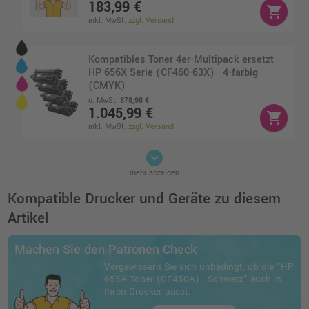
183,99 €
shopping_cart
inkl. MwSt.
zzgl. Versand
Kompatibles Toner 4er-Multipack ersetzt
HP 656X Serie (CF460-63X) · 4-farbig
(CMYK)
o. MwSt.
878,98 €
1.045,99 €
shopping_cart
inkl. MwSt.
zzgl. Versand
keyboard_arrow_down
Kompatibles Toner 4er-Multipack ersetzt
mehr anzeigen
HP 657X Serie (CF470-73X) · 4-farbig
(CMYK)
Kompatible Drucker und Geräte zu diesem
o. MwSt.
1.052,09 €
Artikel
1.251,99 €
shopping_cart
inkl. MwSt.
zzgl. Versand
Machen Sie den Patronen Check
Vergewissern Sie sich unbedingt, ob die "HP
Kompatibler Toner ersetzt HP 656X
655A Toner (CF450A) · Schwarz" auch in
(CF463X) · Magenta
Ihren Drucker passt.
o. MwSt.
287,39 €