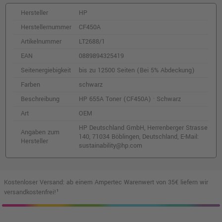
Kompatibler Toner ersetzt HP 657X
(CF473X) · Magenta
Hersteller
HP
o. MwSt.
305,03 €
362,99 €
Herstellernummer
CF450A
shopping_cart
inkl. MwSt.
zzgl. Versand
Artikelnummer
LT2688/1
EAN
0889894325419
Kompatibler Toner ersetzt HP CF462X 656X
Seitenergiebigkeit
bis zu 12500 Seiten (Bei 5% Abdeckung)
yellow
Farben
schwarz
o. MwSt.
309,24 €
368,00 €
shopping_cart
Beschreibung
HP 655A Toner (CF450A) · Schwarz
inkl. MwSt.
zzgl. Versand
Art
OEM
HP Deutschland GmbH, Herrenberger Strasse
Angaben zum
HP 655A Toner (CF451A) · Cyan
140, 71034 Böblingen, Deutschland, E-Mail:
Hersteller
o. MwSt.
281,50 €
sustainability@hp.com
334,98 €
shopping_cart
inkl. MwSt.
zzgl. Versand
Kostenloser Versand: ab einem Ampertec Warenwert von 35€ liefern wir
HP 655A Toner (CF453A) · Magenta
versandkostenfrei!¹
o. MwSt.
229,40 €
272,99 €
shopping_cart
inkl. MwSt.
zzgl. Versand