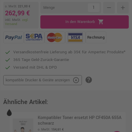
o. MwSt.
221,00 €
remove
add
Menge
262,99 €
inkl. MwSt.
zzgl.
shopping_cart
In den Warenkorb
Versand
Rechnung
Versandkostenfreie Lieferung ab 35€ für Ampertec Produkte*
365 Tage Geld-Zurück-Garantie
Versand mit DHL & DPD
help
arrow_circle_down
kompatible Drucker & Geräte anzeigen
Ähnliche Artikel:
Kompatibler Toner ersetzt HP CF450A 655A
schwarz
o. MwSt.
154,61 €