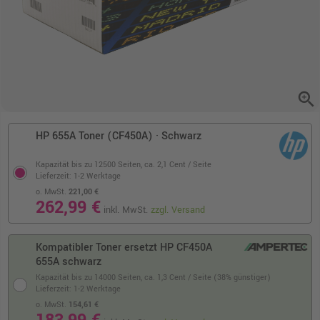
zoom_in
HP 655A Toner (CF450A) · Schwarz
Kapazität bis zu 12500 Seiten,
ca. 2,1 Cent / Seite
Lieferzeit: 1-2 Werktage
o. MwSt.
221,00 €
262,99 €
inkl. MwSt.
zzgl. Versand
Kompatibler Toner ersetzt HP CF450A
655A schwarz
Kapazität bis zu 14000 Seiten,
ca. 1,3 Cent / Seite (38% günstiger)
Lieferzeit: 1-2 Werktage
o. MwSt.
154,61 €