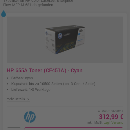
17
Artikel für HP Color LaserJet Enterprise
Flow MFP M 681 dh gefunden
HP 655A Toner (CF451A) · Cyan
Farben:
cyan
Kapazität:
bis zu 10500 Seiten
(ca. 3 Cent / Seite)
Lieferzeit:
1-3 Werktage
chevron_right
mehr Details
o. MwSt. 263,02 €
312,99 €
inkl. MwSt.
zzgl. Versand