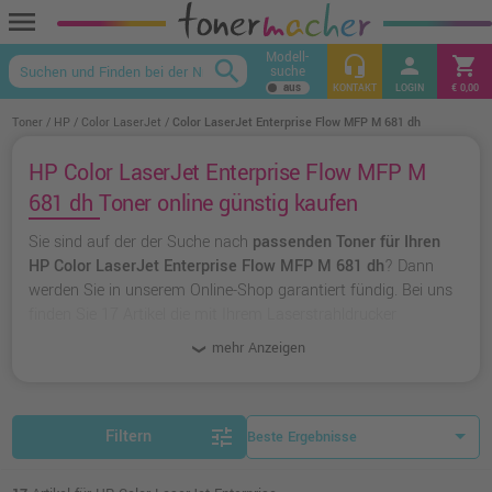
menu
Modell-
headset_mic
person
shopping_cart
search
suche
keyboard_arrow_up
KONTAKT
LOGIN
€ 0,00
Toner
HP
Color LaserJet
Color LaserJet Enterprise Flow MFP M 681 dh
HP Color LaserJet Enterprise Flow MFP M
681 dh Toner online günstig kaufen
Sie sind auf der der Suche nach
passenden Toner für Ihren
HP Color LaserJet Enterprise Flow MFP M 681 dh
? Dann
werden Sie in unserem Online-Shop garantiert fündig. Bei uns
finden Sie 17 Artikel die mit Ihrem Laserstrahldrucker
kompatibel sind. Dabei können Sie aus
originalen Toner von
mehr Anzeigen
HP
wählen oder zu
unserer Hausmarke Ampertec
greifen.
tune
Filtern