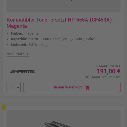
Kompatibler Toner ersetzt HP 655A (CF453A) ·
Magenta
Farben:
magenta
Kapazität:
bis zu 11500 Seiten
(ca. 1,7 Cent / Seite)
Lieferzeit:
1-3 Werktage
chevron_right
mehr Details
o. MwSt. 160,50 €
191,00 €
inkl. MwSt.
zzgl. Versand
In den Warenkorb
shopping_cart