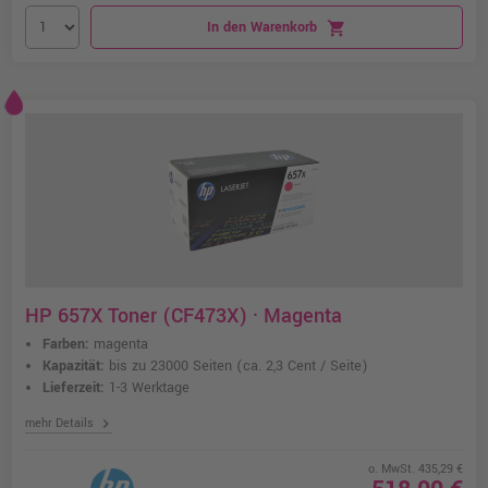
In den Warenkorb
shopping_cart
HP 657X Toner (CF473X) · Magenta
Farben:
magenta
Kapazität:
bis zu 23000 Seiten
(ca. 2,3 Cent / Seite)
Lieferzeit:
1-3 Werktage
chevron_right
mehr Details
o. MwSt. 435,29 €