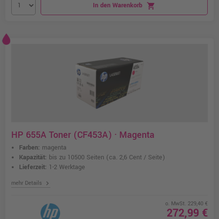
In den Warenkorb
shopping_cart
HP 655A Toner (CF453A) · Magenta
Farben:
magenta
Kapazität:
bis zu 10500 Seiten
(ca. 2,6 Cent / Seite)
Lieferzeit:
1-2 Werktage
chevron_right
mehr Details
o. MwSt. 229,40 €
272,99 €