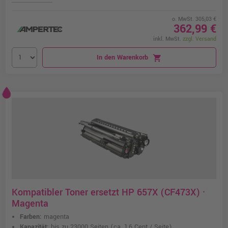
o. MwSt. 305,03 €
362,99 €
inkl. MwSt.
zzgl. Versand
In den Warenkorb
shopping_cart
Kompatibler Toner ersetzt HP 657X (CF473X) ·
Magenta
Farben:
magenta
Kapazität:
bis zu 23000 Seiten
(ca. 1,6 Cent / Seite)