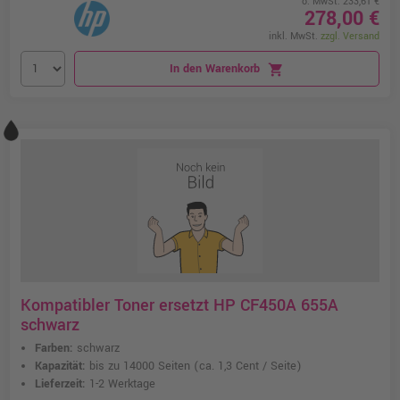
o. MwSt. 233,61 €
278,00 €
inkl. MwSt.
zzgl. Versand
In den Warenkorb
shopping_cart
Kompatibler Toner ersetzt HP CF450A 655A
schwarz
Farben:
schwarz
Kapazität:
bis zu 14000 Seiten
(ca. 1,3 Cent / Seite)
Lieferzeit:
1-2 Werktage