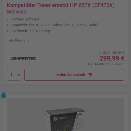
Kompatibler Toner ersetzt HP 657X (CF470X) ·
Schwarz
Farben:
schwarz
Kapazität:
bis zu 28000 Seiten
(ca. 1,1 Cent / Seite)
Lieferzeit:
1-2 Werktage
chevron_right
mehr Details
o. MwSt. 252,09 €
299,99 €
inkl. MwSt.
zzgl. Versand
In den Warenkorb
shopping_cart