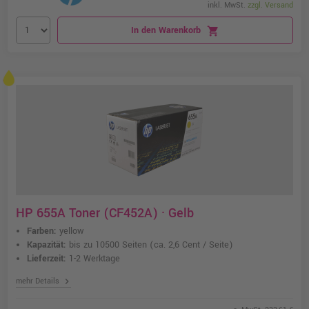
inkl. MwSt.
zzgl. Versand
In den Warenkorb
shopping_cart
HP 655A Toner (CF452A) · Gelb
Farben:
yellow
Kapazität:
bis zu 10500 Seiten
(ca. 2,6 Cent / Seite)
Lieferzeit:
1-2 Werktage
chevron_right
mehr Details