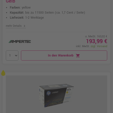
Gelb
Farben:
yellow
Kapazität:
bis zu 11500 Seiten
(ca. 1,7 Cent / Seite)
Lieferzeit:
1-2 Werktage
chevron_right
mehr Details
o. MwSt. 163,02 €
193,99 €
inkl. MwSt.
zzgl. Versand
In den Warenkorb
shopping_cart