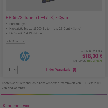
HP 657X Toner (CF471X) · Cyan
Farben:
cyan
Kapazität:
bis zu 23000 Seiten
(ca. 2,3 Cent / Seite)
Lieferzeit:
1-3 Werktage
chevron_right
mehr Details
o. MwSt. 435,29 €
518,00 €
inkl. MwSt.
zzgl. Versand
In den Warenkorb
shopping_cart
Kostenloser Versand: ab einem Ampertec Warenwert von 35€ liefern wir
versandkostenfrei!¹
Kundenservice