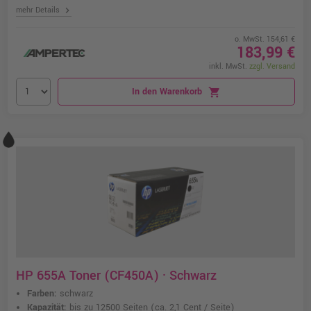
chevron_right
mehr Details
o. MwSt. 154,61 €
183,99 €
inkl. MwSt.
zzgl. Versand
In den Warenkorb
shopping_cart
HP 655A Toner (CF450A) · Schwarz
Farben:
schwarz
Kapazität:
bis zu 12500 Seiten
(ca. 2,1 Cent / Seite)