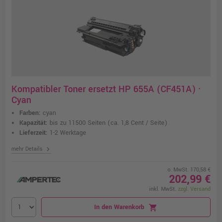
Kompatibler Toner ersetzt HP 655A (CF451A) ·
Cyan
Farben:
cyan
Kapazität:
bis zu 11500 Seiten
(ca. 1,8 Cent / Seite)
Lieferzeit:
1-2 Werktage
chevron_right
mehr Details
o. MwSt. 170,58 €
202,99 €
inkl. MwSt.
zzgl. Versand
In den Warenkorb
shopping_cart