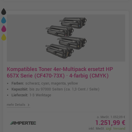
Kompatibles Toner 4er-Multipack ersetzt HP
657X Serie (CF470-73X) · 4-farbig (CMYK)
Farben:
schwarz, cyan, magenta, yellow
Kapazität:
bis zu 97000 Seiten
(ca. 1,3 Cent / Seite)
Lieferzeit:
1-3 Werktage
chevron_right
mehr Details
o. MwSt. 1.052,09 €
1.251,99 €
inkl. MwSt.
zzgl. Versand