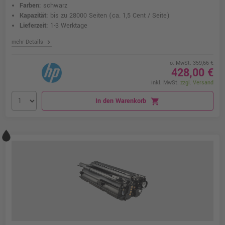
Farben:
schwarz
Kapazität:
bis zu 28000 Seiten
(ca. 1,5 Cent / Seite)
Lieferzeit:
1-3 Werktage
chevron_right
mehr Details
o. MwSt. 359,66 €
428,00 €
inkl. MwSt.
zzgl. Versand
In den Warenkorb
shopping_cart