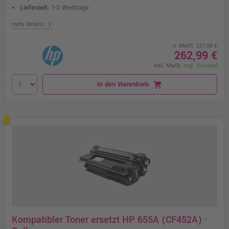
Lieferzeit:
1-2 Werktage
chevron_right
mehr Details
o. MwSt. 221,00 €
262,99 €
inkl. MwSt.
zzgl. Versand
In den Warenkorb
shopping_cart
Kompatibler Toner ersetzt HP 655A (CF452A) ·