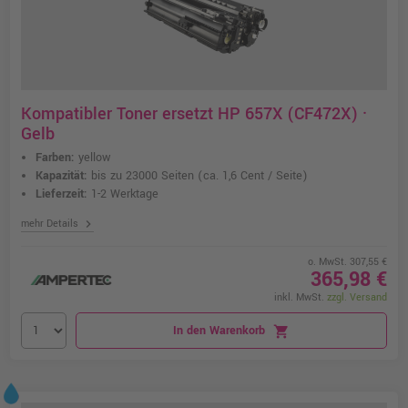
Kompatibler Toner ersetzt HP 657X (CF472X) ·
Gelb
Farben:
yellow
Kapazität:
bis zu 23000 Seiten
(ca. 1,6 Cent / Seite)
Lieferzeit:
1-2 Werktage
chevron_right
mehr Details
o. MwSt. 307,55 €
365,98 €
inkl. MwSt.
zzgl. Versand
In den Warenkorb
shopping_cart