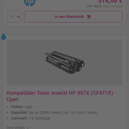
518,00 €
inkl. MwSt.
zzgl. Versand
In den Warenkorb
shopping_cart
Kompatibler Toner ersetzt HP 657X (CF471X) ·
Cyan
Farben:
cyan
Kapazität:
bis zu 23000 Seiten
(ca. 1,6 Cent / Seite)
Lieferzeit:
1-2 Werktage
chevron_right
mehr Details