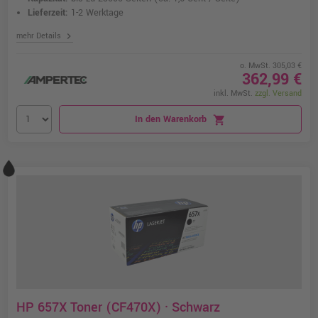
Lieferzeit:
1-2 Werktage
chevron_right
mehr Details
o. MwSt. 305,03 €
362,99 €
inkl. MwSt.
zzgl. Versand
In den Warenkorb
shopping_cart
HP 657X Toner (CF470X) · Schwarz