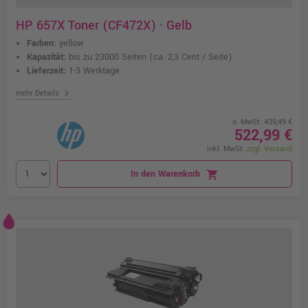
HP 657X Toner (CF472X) · Gelb
Farben:
yellow
Kapazität:
bis zu 23000 Seiten
(ca. 2,3 Cent / Seite)
Lieferzeit:
1-3 Werktage
chevron_right
mehr Details
o. MwSt. 439,49 €
522,99 €
inkl. MwSt.
zzgl. Versand
In den Warenkorb
shopping_cart