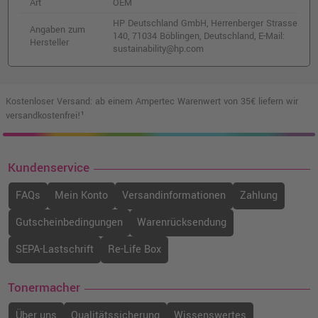
Art
OEM
HP Deutschland GmbH, Herrenberger Strasse
Angaben zum
140, 71034 Böblingen, Deutschland, E-Mail:
Hersteller
sustainability@hp.com
Kostenloser Versand: ab einem Ampertec Warenwert von 35€ liefern wir
versandkostenfrei!¹
Kundenservice
FAQs
Mein Konto
Versandinformationen
Zahlung
Gutscheinbedingungen
Warenrücksendung
SEPA-Lastschrift
Re-Life Box
Tonermacher
Über uns
Qualitätssicherung
Wissenswertes