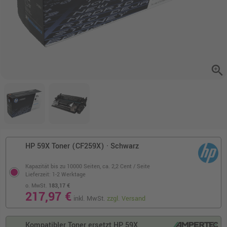
zoom_in
HP 59X Toner (CF259X) · Schwarz
Kapazität bis zu 10000 Seiten,
ca. 2,2 Cent / Seite
Lieferzeit: 1-2 Werktage
o. MwSt.
183,17 €
217,97 €
inkl. MwSt.
zzgl. Versand
Kompatibler Toner ersetzt HP 59X