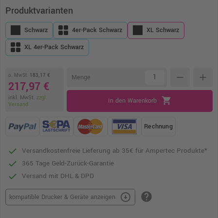
Produktvarianten
Schwarz
4er-Pack Schwarz
XL Schwarz
XL 4er-Pack Schwarz
o. MwSt.
183,17 €
remove
add
Menge
217,97 €
inkl. MwSt.
zzgl.
shopping_cart
In den Warenkorb
Versand
Rechnung
Versandkostenfreie Lieferung ab 35€ für Ampertec Produkte*
365 Tage Geld-Zurück-Garantie
Versand mit DHL & DPD
help
arrow_circle_down
kompatible Drucker & Geräte anzeigen