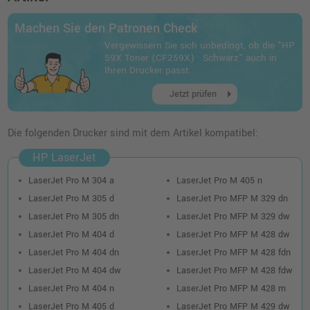
Machen Sie den Patronen Check
HP 59A Toner (CF259A) · Schwarz
Vergewissern Sie sich unbedingt, ob die "HP
o. MwSt.
105,87 €
59X Toner (CF259X) · Schwarz" auch in
125,99 €
shopping_cart
Ihren Drucker passt.
inkl. MwSt.
zzgl. Versand
arrow_right
Jetzt prüfen
Die folgenden Drucker sind mit dem Artikel kompatibel:
HP LaserJet
LaserJet Pro M 304 a
LaserJet Pro M 405 n
LaserJet Pro M 305 d
LaserJet Pro MFP M 329 dn
LaserJet Pro M 305 dn
LaserJet Pro MFP M 329 dw
LaserJet Pro M 404 d
LaserJet Pro MFP M 428 dw
LaserJet Pro M 404 dn
LaserJet Pro MFP M 428 fdn
LaserJet Pro M 404 dw
LaserJet Pro MFP M 428 fdw
LaserJet Pro M 404 n
LaserJet Pro MFP M 428 m
LaserJet Pro M 405 d
LaserJet Pro MFP M 429 dw