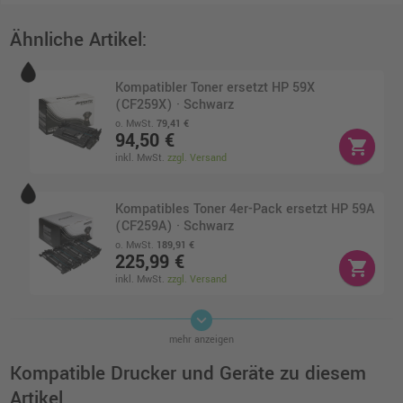
Ähnliche Artikel:
Kompatibler Toner ersetzt HP 59X
(CF259X) · Schwarz
o. MwSt.
79,41 €
94,50 €
shopping_cart
inkl. MwSt.
zzgl. Versand
Kompatibles Toner 4er-Pack ersetzt HP 59A
(CF259A) · Schwarz
o. MwSt.
189,91 €
225,99 €
shopping_cart
inkl. MwSt.
zzgl. Versand
keyboard_arrow_down
Kompatibles Toner 4er-Pack ersetzt HP 59X
mehr anzeigen
(CF259X) · Schwarz
o. MwSt.
288,65 €
Kompatible Drucker und Geräte zu diesem
343,49 €
shopping_cart
Artikel
inkl. MwSt.
zzgl. Versand