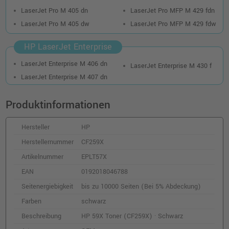
LaserJet Pro M 405 dn
LaserJet Pro MFP M 429 fdn
LaserJet Pro M 405 dw
LaserJet Pro MFP M 429 fdw
HP LaserJet Enterprise
LaserJet Enterprise M 406 dn
LaserJet Enterprise M 430 f
LaserJet Enterprise M 407 dn
Produktinformationen
Hersteller
HP
Herstellernummer
CF259X
Artikelnummer
EPLT57X
EAN
0192018046788
Seitenergiebigkeit
bis zu 10000 Seiten (Bei 5% Abdeckung)
Farben
schwarz
Beschreibung
HP 59X Toner (CF259X) · Schwarz