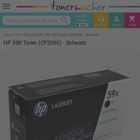
menu
Modell-
headset_mic
person
shopping_cart
search
suche
keyboard_arrow_up
KONTAKT
LOGIN
€ 0,00
Toner
HP
59A und 59X
HP 59X Toner (CF259X) · Schwarz
HP 59X Toner (CF259X) · Schwarz