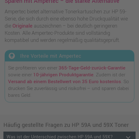
Sparen mit Ampertec – die starke Alternative
Ampertec bietet alternative Tonerkartuschen zur HP 59-
Serie, die sich durch eine ebenso hohe Druckqualität wie
die
Originale
auszeichnen – bei deutlich geringeren
Kosten. Alle Ampertec-Produkte sind vollständig
kompatibel und werden regelmäßig qualitätsgeprüft.
lightbulb_circle
Ihre Vorteile mit Ampertec
Sie profitieren von einer
365-Tage-Geld-zurück-Garantie
sowie einer
10-jährigen Produktgarantie
. Zudem ist der
Versand ab einem Bestellwert von 35 Euro kostenlos
. So
drucken Sie zuverlässig und risikofrei – und sparen dabei
bares Geld.
Häufig gestellte Fragen zu HP 59A und 59X Toner
keyboard_arrow_down
Was ist der Unterschied zwischen HP 59A und 59X?