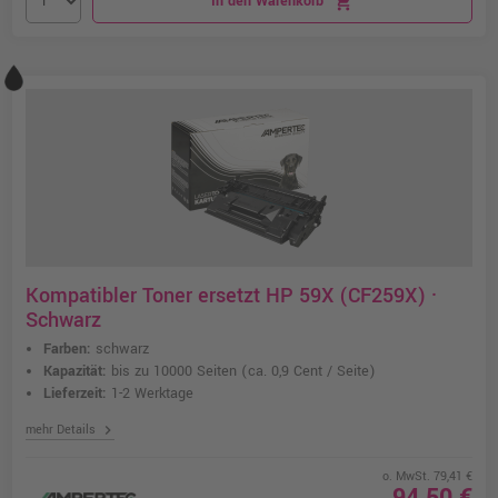
In den Warenkorb
shopping_cart
Kompatibler Toner ersetzt HP 59X (CF259X) ·
Schwarz
Farben:
schwarz
Kapazität:
bis zu 10000 Seiten
(ca. 0,9 Cent / Seite)
Lieferzeit:
1-2 Werktage
chevron_right
mehr Details
o. MwSt. 79,41 €