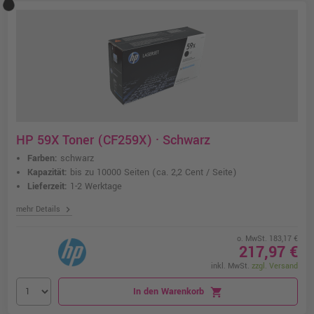
HP 59X Toner (CF259X) · Schwarz
Farben:
schwarz
Kapazität:
bis zu 10000 Seiten
(ca. 2,2 Cent / Seite)
Lieferzeit:
1-2 Werktage
chevron_right
mehr Details
o. MwSt. 183,17 €
217,97 €
inkl. MwSt.
zzgl. Versand
In den Warenkorb
shopping_cart