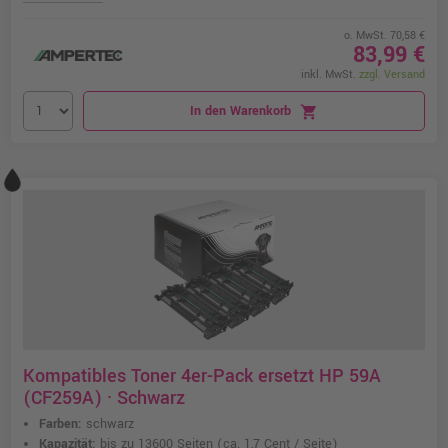
o. MwSt. 70,58 €
83,99 €
inkl. MwSt.
zzgl. Versand
In den Warenkorb
shopping_cart
Kompatibles Toner 4er-Pack ersetzt HP 59A
(CF259A) · Schwarz
Farben:
schwarz
Kapazität:
bis zu 13600 Seiten
(ca. 1,7 Cent / Seite)