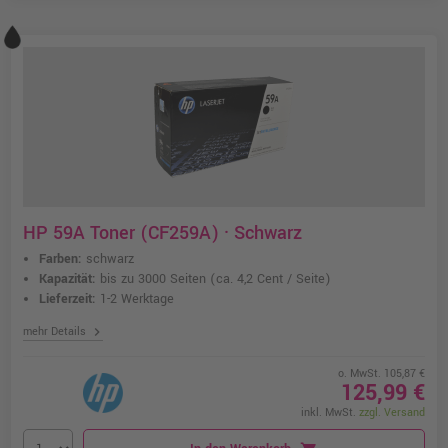
HP 59A Toner (CF259A) · Schwarz
Farben:
schwarz
Kapazität:
bis zu 3000 Seiten
(ca. 4,2 Cent / Seite)
Lieferzeit:
1-2 Werktage
chevron_right
mehr Details
o. MwSt. 105,87 €
125,99 €
inkl. MwSt.
zzgl. Versand