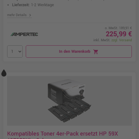
Lieferzeit:
1-2 Werktage
chevron_right
mehr Details
o. MwSt. 189,91 €
225,99 €
inkl. MwSt.
zzgl. Versand
In den Warenkorb
shopping_cart
Kompatibles Toner 4er-Pack ersetzt HP 59X