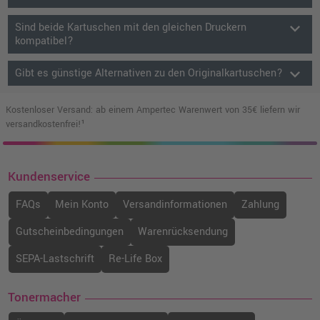
keyboard_arrow_down
Sind beide Kartuschen mit den gleichen Druckern
kompatibel?
keyboard_arrow_down
Gibt es günstige Alternativen zu den Originalkartuschen?
Kostenloser Versand: ab einem Ampertec Warenwert von 35€ liefern wir
versandkostenfrei!¹
Kundenservice
FAQs
Mein Konto
Versandinformationen
Zahlung
Gutscheinbedingungen
Warenrücksendung
SEPA-Lastschrift
Re-Life Box
Tonermacher