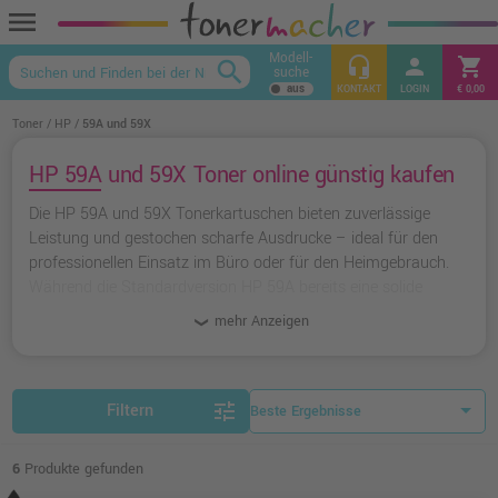
menu
Modell-
headset_mic
person
shopping_cart
search
suche
keyboard_arrow_up
KONTAKT
LOGIN
€ 0,00
Toner
HP
59A und 59X
HP 59A und 59X Toner online günstig kaufen
Die HP 59A und 59X Tonerkartuschen bieten zuverlässige
Leistung und gestochen scharfe Ausdrucke – ideal für den
professionellen Einsatz im Büro oder für den Heimgebrauch.
Während die Standardversion HP 59A bereits eine solide
Reichweite bietet, sorgt die XL-Variante HP 59X für ein deutlich
mehr Anzeigen
besseres Preis-Leistungs-Verhältnis bei hohem Druckvolumen.
Wer zusätzlich sparen möchte, findet mit den kompatiblen
Tonern von Ampertec eine hochwertige Alternative.
tune
Filtern
6
Produkte gefunden