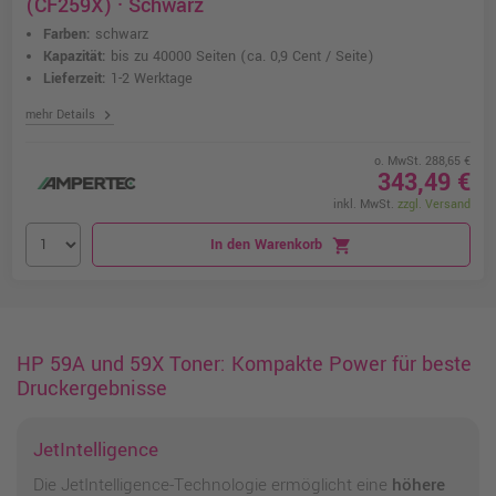
(CF259X) · Schwarz
Farben:
schwarz
Kapazität:
bis zu 40000 Seiten
(ca. 0,9 Cent / Seite)
Lieferzeit:
1-2 Werktage
chevron_right
mehr Details
o. MwSt. 288,65 €
343,49 €
inkl. MwSt.
zzgl. Versand
In den Warenkorb
shopping_cart
HP 59A und 59X Toner: Kompakte Power für beste
Druckergebnisse
JetIntelligence
Die JetIntelligence-Technologie ermöglicht eine
höhere