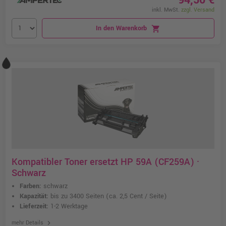
94,50 €
inkl. MwSt.
zzgl. Versand
In den Warenkorb
shopping_cart
Kompatibler Toner ersetzt HP 59A (CF259A) ·
Schwarz
Farben:
schwarz
Kapazität:
bis zu 3400 Seiten
(ca. 2,5 Cent / Seite)
Lieferzeit:
1-2 Werktage
chevron_right
mehr Details