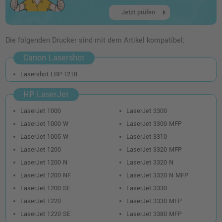
14,99 €
shopping_cart
arrow_right
inkl. MwSt.
zzgl. Versand
Jetzt prüfen
HP 15X Toner (C7115X) · Schwarz
Die folgenden Drucker sind mit dem Artikel kompatibel:
o. MwSt.
18,48 €
21,99 €
Canon Lasershot
shopping_cart
inkl. MwSt.
zzgl. Versand
Lasershot LBP-1210
HP LaserJet
LaserJet 1000
LaserJet 3300
LaserJet 1000 W
LaserJet 3300 MFP
LaserJet 1005 W
LaserJet 3310
LaserJet 1200
LaserJet 3320 MFP
LaserJet 1200 N
LaserJet 3320 N
LaserJet 1200 NF
LaserJet 3320 N MFP
LaserJet 1200 SE
LaserJet 3330
LaserJet 1220
LaserJet 3330 MFP
LaserJet 1220 SE
LaserJet 3380 MFP