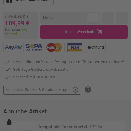
o. MwSt.
92,43 €
remove
add
Menge
109,99 €
inkl. MwSt.
zzgl.
shopping_cart
In den Warenkorb
Versand
Rechnung
Versandkostenfreie Lieferung ab 35€ für Ampertec Produkte*
365 Tage Geld-Zurück-Garantie
Versand mit DHL & DPD
help
arrow_circle_down
kompatible Drucker & Geräte anzeigen
Ähnliche Artikel:
Kompatibler Toner ersetzt HP 15A