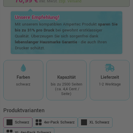
76,99 €
inkl. MwSt.
zzgl. Versand
Unsere Empfehlung!
Mit unserem kompatiblen Ampertec Produkt
sparen Sie
bis zu 31% pro Druck
bei gewohnt erstklassiger
Qualität. Überzeugen Sie sich sorgenfrei dank
lebenslanger Hausmarke Garantie
- die auch Ihren
Drucker schützt.
Farben
Kapazität
Lieferzeit
schwarz
bis zu 2500 Seiten
1-2 Werktage
(ca. 4,4 Cent /
Seite)
Produktvarianten
Schwarz
4er-Pack Schwarz
XL Schwarz
XL 4er-Pack Schwarz