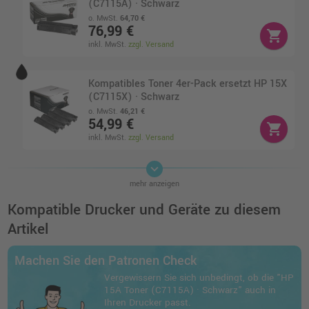
(C7115A) · Schwarz
o. MwSt.
64,70 €
76,99 €
shopping_cart
inkl. MwSt.
zzgl. Versand
Kompatibles Toner 4er-Pack ersetzt HP 15X
(C7115X) · Schwarz
o. MwSt.
46,21 €
54,99 €
shopping_cart
inkl. MwSt.
zzgl. Versand
keyboard_arrow_down
Kompatibles Toner 4er-Pack ersetzt HP 15A
mehr anzeigen
(C7115A) · Schwarz
o. MwSt.
232,76 €
Kompatible Drucker und Geräte zu diesem
276,98 €
shopping_cart
Artikel
inkl. MwSt.
zzgl. Versand
Machen Sie den Patronen Check
Kompatibler Toner ersetzt HP C7115X 15X
Vergewissern Sie sich unbedingt, ob die "HP
schwarz
15A Toner (C7115A) · Schwarz" auch in
o. MwSt.
12,60 €
Ihren Drucker passt.