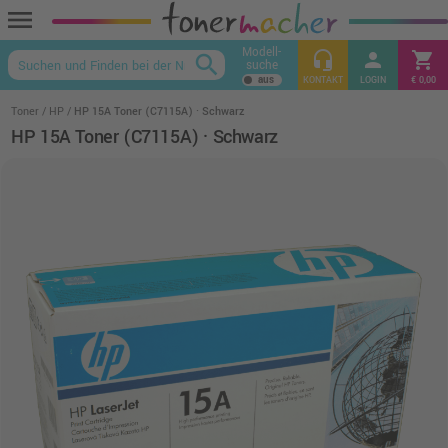
menu
Modell-
headset_mic
person
shopping_cart
search
suche
keyboard_arrow_up
KONTAKT
LOGIN
€ 0,00
Toner
HP
HP 15A Toner (C7115A) · Schwarz
HP 15A Toner (C7115A) · Schwarz