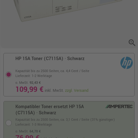
zoom_in
HP 15A Toner (C7115A) · Schwarz
Kapazität bis zu 2500 Seiten,
ca. 4,4 Cent / Seite
Lieferzeit: 1-2 Werktage
o. MwSt.
92,43 €
109,99 €
inkl. MwSt.
zzgl. Versand
Kompatibler Toner ersetzt HP 15A
(C7115A) · Schwarz
Kapazität bis zu 2500 Seiten,
ca. 3,1 Cent / Seite (31% günstiger)
Lieferzeit: 1-3 Werktage
o. MwSt.
64,70 €