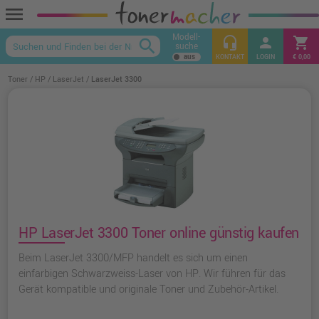
menu
Modell-
headset_mic
person
shopping_cart
search
suche
keyboard_arrow_up
KONTAKT
LOGIN
€ 0,00
Toner
HP
LaserJet
LaserJet 3300
HP LaserJet 3300 Toner online günstig kaufen
Beim LaserJet 3300/MFP handelt es sich um einen
einfarbigen Schwarzweiss-Laser von HP. Wir führen für das
Gerät kompatible und originale Toner und Zubehör-Artikel.