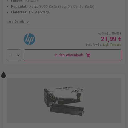
Farben:
schwarz
Kapazität:
bis zu 3500 Seiten
(ca. 0,6 Cent / Seite)
Lieferzeit:
1-2 Werktage
chevron_right
mehr Details
o. MwSt. 18,48 €
21,99 €
inkl. MwSt.
zzgl. Versand
In den Warenkorb
shopping_cart