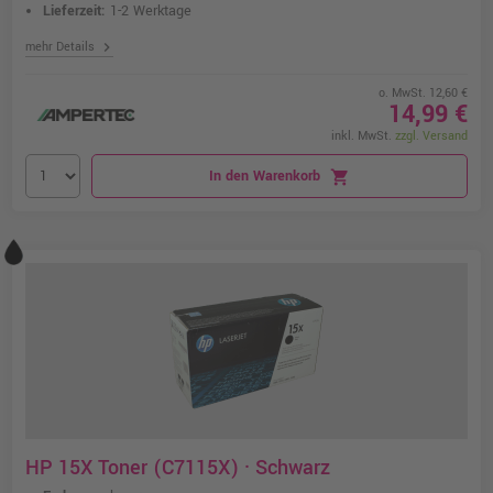
Lieferzeit:
1-2 Werktage
chevron_right
mehr Details
o. MwSt. 12,60 €
14,99 €
inkl. MwSt.
zzgl. Versand
In den Warenkorb
shopping_cart
HP 15X Toner (C7115X) · Schwarz