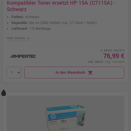
Kompatibler Toner ersetzt HP 15A (C7115A) ·
Schwarz
Farben:
schwarz
Kapazität:
bis zu 2500 Seiten
(ca. 3,1 Cent / Seite)
Lieferzeit:
1-3 Werktage
chevron_right
mehr Details
o. MwSt. 64,70 €
76,99 €
inkl. MwSt.
zzgl. Versand
In den Warenkorb
shopping_cart