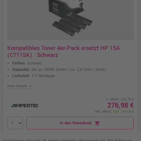
Kompatibles Toner 4er-Pack ersetzt HP 15A
(C7115A) · Schwarz
Farben:
schwarz
Kapazität:
bis zu 10000 Seiten
(ca. 2,8 Cent / Seite)
Lieferzeit:
1-3 Werktage
chevron_right
mehr Details
o. MwSt. 232,76 €
276,98 €
inkl. MwSt.
zzgl. Versand
In den Warenkorb
shopping_cart
Kostenloser Versand: ab einem Ampertec Warenwert von 35€ liefern wir