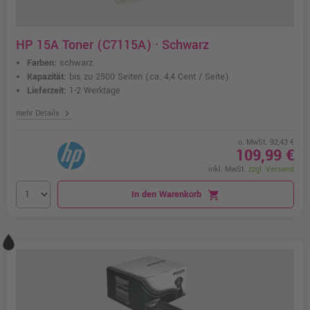
HP 15A Toner (C7115A) · Schwarz
Farben:
schwarz
Kapazität:
bis zu 2500 Seiten
(ca. 4,4 Cent / Seite)
Lieferzeit:
1-2 Werktage
chevron_right
mehr Details
o. MwSt. 92,43 €
109,99 €
inkl. MwSt.
zzgl. Versand
In den Warenkorb
shopping_cart