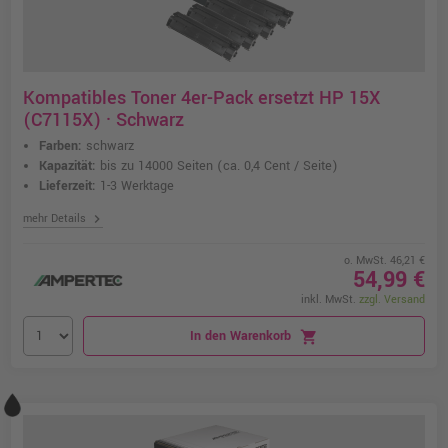
Kompatibles Toner 4er-Pack ersetzt HP 15X
(C7115X) · Schwarz
Farben:
schwarz
Kapazität:
bis zu 14000 Seiten
(ca. 0,4 Cent / Seite)
Lieferzeit:
1-3 Werktage
chevron_right
mehr Details
o. MwSt. 46,21 €
54,99 €
inkl. MwSt.
zzgl. Versand
In den Warenkorb
shopping_cart