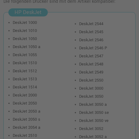
Die folgenden Drucker sind mit dem Artikel kompatibel:
HP 301XL Druckerpatrone (CH564EE) · 3-
HP DeskJet
farbig (CMY)
o. MwSt.
27,72 €
DeskJet 1000
32,99 €
DeskJet 2544
shopping_cart
DeskJet 1010
inkl. MwSt.
zzgl. Versand
DeskJet 2545
DeskJet 1050
DeskJet 2546
DeskJet 1050 a
Kompatibles XL-Druckerpatronen
DeskJet 2546 P
Doppelpack ersetzt HP 301XL (D8J46AE) ·
DeskJet 1055
DeskJet 2547
3-farbig (CMY)
DeskJet 1510
DeskJet 2548
o. MwSt.
33,61 €
40,00 €
DeskJet 1512
DeskJet 2549
shopping_cart
inkl. MwSt.
zzgl. Versand
DeskJet 1513
DeskJet 2550
DeskJet 1514
DeskJet 3000
DeskJet 2000
HP 301 Druckerpatrone (CH562EE) · 3-
DeskJet 3050
farbig (CMY)
DeskJet 2050
DeskJet 3050 a
o. MwSt.
24,36 €
DeskJet 2050 a
28,99 €
DeskJet 3050 se
shopping_cart
DeskJet 2050 s
inkl. MwSt.
zzgl. Versand
DeskJet 3050 ve
DeskJet 2054 a
DeskJet 3052
DeskJet 2510
DeskJet 3052 a
Kompatible Druckerpatrone ersetzt HP 301