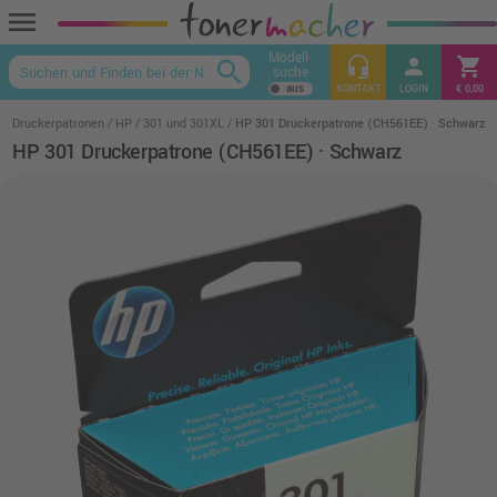
menu
Modell-
headset_mic
person
shopping_cart
search
suche
keyboard_arrow_up
KONTAKT
LOGIN
€ 0,00
Druckerpatronen
HP
301 und 301XL
HP 301 Druckerpatrone (CH561EE) · Schwarz
HP 301 Druckerpatrone (CH561EE) · Schwarz