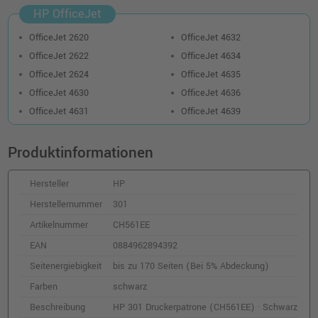
HP OfficeJet
OfficeJet 2620
OfficeJet 4632
OfficeJet 2622
OfficeJet 4634
OfficeJet 2624
OfficeJet 4635
OfficeJet 4630
OfficeJet 4636
OfficeJet 4631
OfficeJet 4639
Produktinformationen
Hersteller
HP
Herstellernummer
301
Artikelnummer
CH561EE
EAN
0884962894392
Seitenergiebigkeit
bis zu 170 Seiten (Bei 5% Abdeckung)
Farben
schwarz
Beschreibung
HP 301 Druckerpatrone (CH561EE) · Schwarz