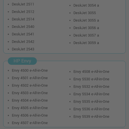
(CH562EE) · 3-farbig (CMY)
DeskJet 2511
DeskJet 3054 a
o. MwSt.
16,80 €
DeskJet 2512
DeskJet 3055
19,99 €
shopping_cart
DeskJet 2514
DeskJet 3055 a
inkl. MwSt.
zzgl. Versand
DeskJet 2540
DeskJet 3056 a
DeskJet 2541
DeskJet 3057 a
Kompatible Druckerpatrone ersetzt HP
DeskJet 2542
301XL (CH563EE) · Schwarz
DeskJet 3059 a
DeskJet 2543
o. MwSt.
28,56 €
33,99 €
shopping_cart
HP Envy
inkl. MwSt.
zzgl. Versand
Envy 4500 e-All-in-One
Envy 4508 e-All-in-One
Kompatible Druckerpatrone ersetzt HP
Envy 4501 e-All-in-One
Envy 5530 e-All-in-One
301XL (CH564EE) · 3-farbig (CMY)
Envy 4502 e-All-in-One
Envy 5532 e-All-in-One
o. MwSt.
19,32 €
22,99 €
Envy 4503 e-All-in-One
Envy 5534 e-All-in-One
shopping_cart
inkl. MwSt.
zzgl. Versand
Envy 4504 e-All-in-One
Envy 5535 e-All-in-One
Envy 4505 e-All-in-One
Envy 5536 e-All-in-One
Envy 4506 e-All-in-One
Envy 5539 e-All-in-One
Envy 4507 e-All-in-One