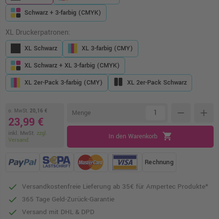
Schwarz + 3-farbig (CMYK)
XL Druckerpatronen:
XL Schwarz
XL 3-farbig (CMY)
XL Schwarz + XL 3-farbig (CMYK)
XL 2er-Pack 3-farbig (CMY)
XL 2er-Pack Schwarz
o. MwSt.
20,16 €
remove
add
Menge
23,99 €
inkl. MwSt.
zzgl.
shopping_cart
In den Warenkorb
Versand
Rechnung
Versandkostenfreie Lieferung ab 35€ für Ampertec Produkte*
365 Tage Geld-Zurück-Garantie
Versand mit DHL & DPD