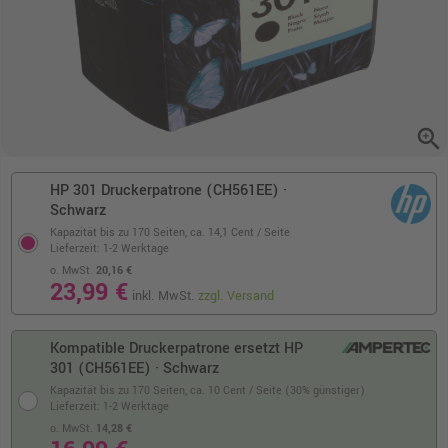
zoom_in
HP 301 Druckerpatrone (CH561EE) ·
Schwarz
Kapazität bis zu 170 Seiten,
ca. 14,1 Cent / Seite
Lieferzeit: 1-2 Werktage
o. MwSt.
20,16 €
23,99 €
inkl. MwSt.
zzgl. Versand
Kompatible Druckerpatrone ersetzt HP
301 (CH561EE) · Schwarz
Kapazität bis zu 170 Seiten,
ca. 10 Cent / Seite (30% günstiger)
Lieferzeit: 1-2 Werktage
o. MwSt.
14,28 €