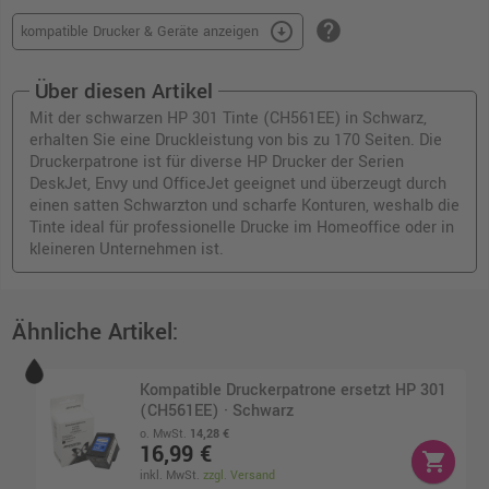
help
arrow_circle_down
kompatible Drucker & Geräte anzeigen
Über diesen Artikel
Mit der schwarzen HP 301 Tinte (CH561EE) in Schwarz,
erhalten Sie eine Druckleistung von bis zu 170 Seiten. Die
Druckerpatrone ist für diverse HP Drucker der Serien
DeskJet, Envy und OfficeJet geeignet und überzeugt durch
einen satten Schwarzton und scharfe Konturen, weshalb die
Tinte ideal für professionelle Drucke im Homeoffice oder in
kleineren Unternehmen ist.
Ähnliche Artikel:
Kompatible Druckerpatrone ersetzt HP 301
(CH561EE) · Schwarz
o. MwSt.
14,28 €
16,99 €
shopping_cart
inkl. MwSt.
zzgl. Versand