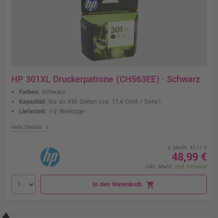
HP 301XL Druckerpatrone (CH563EE) · Schwarz
Farben:
schwarz
Kapazität:
bis zu 430 Seiten
(ca. 11,4 Cent / Seite)
Lieferzeit:
1-2 Werktage
chevron_right
mehr Details
o. MwSt. 41,17 €
48,99 €
inkl. MwSt.
zzgl. Versand
In den Warenkorb
shopping_cart