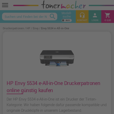
menu
Modell-
headset_mic
person
shopping_cart
search
suche
keyboard_arrow_up
KONTAKT
LOGIN
€ 0,00
Druckerpatronen
HP
Envy
Envy 5534 e-All-in-One
HP Envy 5534 e-All-in-One Druckerpatronen
online günstig kaufen
Der HP Envy 5534 e-All-in-One ist ein Drucker der Tinten-
Kategorie. Wir haben folgende dafür passende kompatible und
originale Druckköpfe in unserem Lagerbestand.