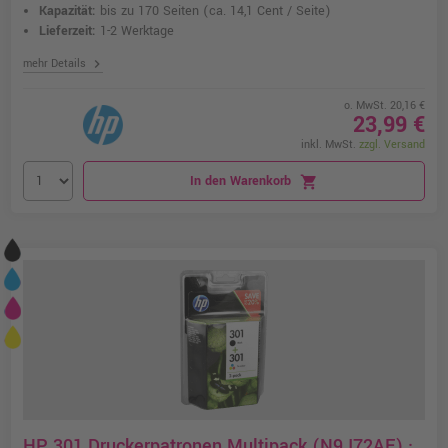
Kapazität:
bis zu 170 Seiten
(ca. 14,1 Cent / Seite)
Lieferzeit:
1-2 Werktage
chevron_right
mehr Details
o. MwSt. 20,16 €
23,99 €
inkl. MwSt.
zzgl. Versand
In den Warenkorb
shopping_cart
HP 301 Druckerpatronen Multipack (N9J72AE) ·