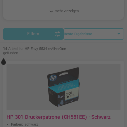
mehr Anzeigen
tune
Filtern
14
Artikel für HP Envy 5534 e-All-in-One
gefunden
HP 301 Druckerpatrone (CH561EE) · Schwarz
Farben:
schwarz