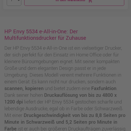
In den Warenkorb
shopping_cart
HP Envy 5534 e-All-in-One: Der
Multifunktionsdrucker für Zuhause
Der HP Envy 5534 e-All-in-One ist ein vielseitiger Drucker,
der sich perfekt für den Einsatz im Home Office oder für
kleinere Büroumgebungen eignet. Mit seiner kompakten
Größe und dem eleganten Design passt er in jede
Umgebung. Dieses Modell vereint mehrere Funktionen in
einem Gerät: Es kann nicht nur drucken, sondern auch
scannen, kopieren
und bietet zudem eine
Faxfunktion
.
Dank seiner hohen
Druckauflösung von bis zu 4800 x
1200 dpi
liefert der HP Envy 5534 gestochen scharfe und
lebendige Ausdrucke, egal ob in Farbe oder Schwarzweiß.
Mit einer
Druckgeschwindigkeit von bis zu 8,8 Seiten pro
Minute in Schwarzweiß und 5,2 Seiten pro Minute in
Farbe
ist er auch bei größeren Druckaufträgen zuverlässig.