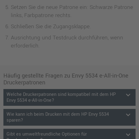
Setzen Sie die neue Patrone ein: Schwarze Patrone
links, Farbpatrone rechts.
Schließen Sie die Zugangsklappe.
Ausrichtung und Testdruck durchführen, wenn
erforderlich.
Häufig gestellte Fragen zu Envy 5534 e-All-in-One
Druckerpatronen
keyboard_arrow_down
Welche Druckerpatronen sind kompatibel mit dem HP
Envy 5534 e-All-in-One?
keyboard_arrow_down
Wie kann ich beim Drucken mit dem HP Envy 5534
sparen?
keyboard_arrow_down
Gibt es umweltfreundliche Optionen für