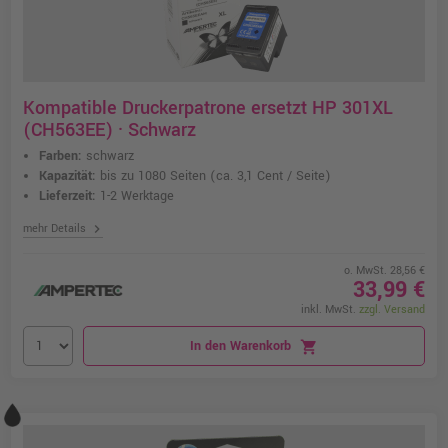
Kompatible Druckerpatrone ersetzt HP 301XL
(CH563EE) · Schwarz
Farben:
schwarz
Kapazität:
bis zu 1080 Seiten
(ca. 3,1 Cent / Seite)
Lieferzeit:
1-2 Werktage
chevron_right
mehr Details
o. MwSt. 28,56 €
33,99 €
inkl. MwSt.
zzgl. Versand
In den Warenkorb
shopping_cart