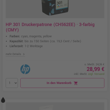
HP 301 Druckerpatrone (CH562EE) · 3-farbig
(CMY)
Farben:
cyan, magenta, yellow
Kapazität:
bis zu 150 Seiten
(ca. 19,3 Cent / Seite)
Lieferzeit:
1-2 Werktage
chevron_right
mehr Details
o. MwSt. 24,36 €
28,99 €
inkl. MwSt.
zzgl. Versand
In den Warenkorb
shopping_cart