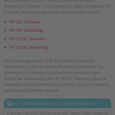
Patronenserie umfasst sowohl schwarze als auch
dreifarbige Patronen (Cyan, Magenta, Gelb), die speziell für
brillante und langlebige Ausdrucke entwickelt wurden.
HP 301 Schwarz
HP 301 Dreifarbig
HP 301XL Schwarz
HP 301XL Dreifarbig
Die Standardpatronen (HP 301) bieten eine solide
Reichweite für den durchschnittlichen Druckbedarf. Für
Anwender mit höherem Druckvolumen empfiehlt sich
jedoch die Verwendung der HP 301XL Patronen, die eine
wesentlich höhere Seitenleistung bieten und somit seltener
ausgetauscht werden müssen.
lightbulb_circle
Vor- und Nachteile von 3-farbigen Patronen
3-farbige Patronen kombinieren die Farben Cyan, Magenta