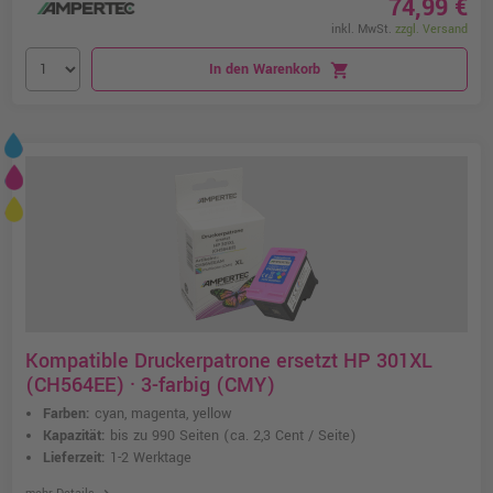
74,99 €
inkl. MwSt.
zzgl. Versand
In den Warenkorb
shopping_cart
Kompatible Druckerpatrone ersetzt HP 301XL
(CH564EE) · 3-farbig (CMY)
Farben:
cyan, magenta, yellow
Kapazität:
bis zu 990 Seiten
(ca. 2,3 Cent / Seite)
Lieferzeit:
1-2 Werktage