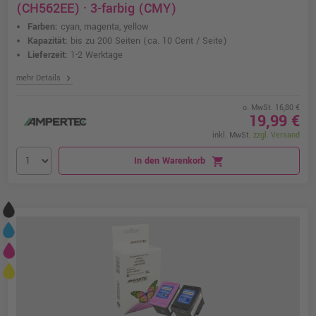
(CH562EE) · 3-farbig (CMY)
Farben:
cyan, magenta, yellow
Kapazität:
bis zu 200 Seiten
(ca. 10 Cent / Seite)
Lieferzeit:
1-2 Werktage
chevron_right
mehr Details
o. MwSt. 16,80 €
19,99 €
inkl. MwSt.
zzgl. Versand
In den Warenkorb
shopping_cart