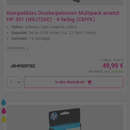
Kompatibles Druckerpatronen Multipack ersetzt
HP 301 (N9J72AE) · 4-farbig (CMYK)
Farben:
schwarz, cyan, magenta, yellow
Kapazität:
bis zu 2190 Seiten
(ca. 2,3 Cent / Seite)
Lieferzeit:
1-2 Werktage
chevron_right
mehr Details
o. MwSt. 42,01 €
49,99 €
inkl. MwSt.
zzgl. Versand
In den Warenkorb
shopping_cart