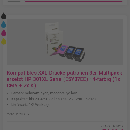
Kompatibles XXL-Druckerpatronen 3er-Multipack
ersetzt HP 301XL Serie (E5Y87EE) · 4-farbig (1x
CMY + 2x K)
Farben:
schwarz, cyan, magenta, yellow
Kapazität:
bis zu 3390 Seiten
(ca. 2,2 Cent / Seite)
Lieferzeit:
1-2 Werktage
chevron_right
mehr Details
o. MwSt. 63,02 €