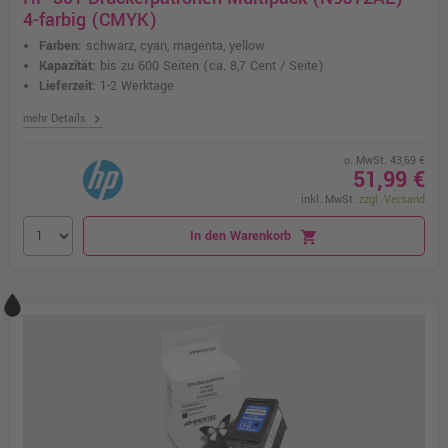
4-farbig (CMYK)
Farben:
schwarz, cyan, magenta, yellow
Kapazität:
bis zu 600 Seiten
(ca. 8,7 Cent / Seite)
Lieferzeit:
1-2 Werktage
chevron_right
mehr Details
o. MwSt. 43,69 €
51,99 €
inkl. MwSt.
zzgl. Versand
In den Warenkorb
shopping_cart