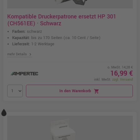
Kompatible Druckerpatrone ersetzt HP 301
(CH561EE) · Schwarz
Farben:
schwarz
Kapazität:
bis zu 170 Seiten
(ca. 10 Cent / Seite)
Lieferzeit:
1-2 Werktage
chevron_right
mehr Details
o. MwSt. 14,28 €
16,99 €
inkl. MwSt.
zzgl. Versand
In den Warenkorb
shopping_cart