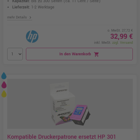
Kapazität:
bis zu 300 Seiten
(ca. 11 Cent / Seite)
Lieferzeit:
1-2 Werktage
chevron_right
mehr Details
o. MwSt. 27,72 €
32,99 €
inkl. MwSt.
zzgl. Versand
In den Warenkorb
shopping_cart
Kompatible Druckerpatrone ersetzt HP 301