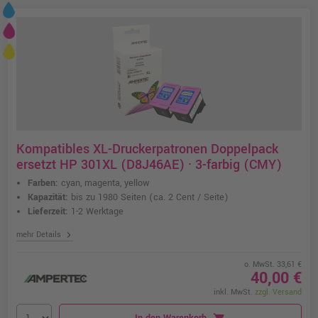
Kompatibles XL-Druckerpatronen Doppelpack
ersetzt HP 301XL (D8J46AE) · 3-farbig (CMY)
Farben:
cyan, magenta, yellow
Kapazität:
bis zu 1980 Seiten
(ca. 2 Cent / Seite)
Lieferzeit:
1-2 Werktage
chevron_right
mehr Details
o. MwSt. 33,61 €
40,00 €
inkl. MwSt.
zzgl. Versand