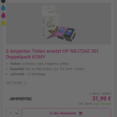
2 Ampertec Tinten ersetzt HP N9J72AE 301
Doppelpack KCMY
Farben:
schwarz, cyan, magenta, yellow
Kapazität:
bis zu 600 Seiten
(ca. 5,3 Cent / Seite)
Lieferzeit:
1-2 Werktage
chevron_right
mehr Details
o. MwSt. 26,88 €
31,99 €
inkl. MwSt.
zzgl. Versand
In den Warenkorb
shopping_cart