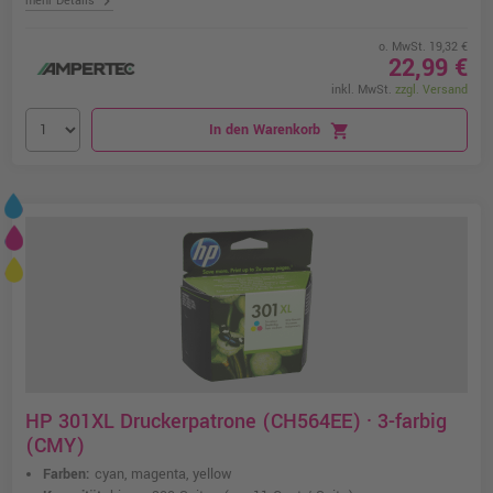
chevron_right
mehr Details
o. MwSt. 19,32 €
22,99 €
inkl. MwSt.
zzgl. Versand
In den Warenkorb
shopping_cart
HP 301XL Druckerpatrone (CH564EE) · 3-farbig
(CMY)
Farben:
cyan, magenta, yellow