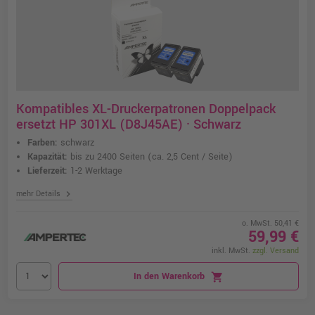
Kompatibles XL-Druckerpatronen Doppelpack
ersetzt HP 301XL (D8J45AE) · Schwarz
Farben:
schwarz
Kapazität:
bis zu 2400 Seiten
(ca. 2,5 Cent / Seite)
Lieferzeit:
1-2 Werktage
chevron_right
mehr Details
o. MwSt. 50,41 €
59,99 €
inkl. MwSt.
zzgl. Versand
In den Warenkorb
shopping_cart