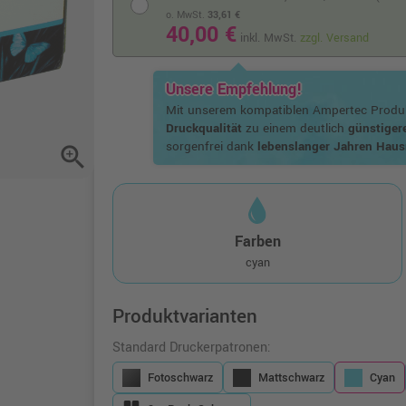
o. MwSt.
33,61 €
40,00 €
inkl. MwSt.
zzgl. Versand
Unsere Empfehlung!
Mit unserem kompatiblen Ampertec Produk
Druckqualität
zu einem deutlich
günstiger
sorgenfrei dank
lebenslanger Jahren Haus
zoom_in
Farben
cyan
Produktvarianten
Standard Druckerpatronen:
Fotoschwarz
Mattschwarz
Cyan