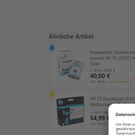
Ähnliche Artikel:
Kompatible Druckerpa
ersetzt HP 72 (C9371A
Cyan
o. MwSt.
33,61 €
40,00 €
inkl. MwSt.
zzgl. Versand
HP 72 Druckkopf (C93
Mattschwarz/Gelb
o. MwSt.
46,21 €
54,99 €
inkl. MwSt.
zzgl. Versand