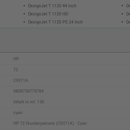
DesignJet T 1120 44 Inch
D
DesignJet T 1120 HD
D
DesignJet T 1120 PS 24 Inch
D
HP
72
C9371A
0808736779784
Inhalt in ml: 130
cyan
HP 72 Druckerpatrone (C9371A) · Cyan