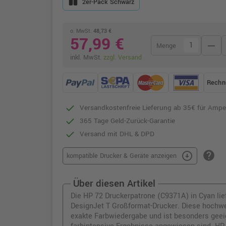
2er-Pack Schwarz
o. MwSt.
48,73 €
57,99 €
remove
Menge
inkl. MwSt.
zzgl. Versand
Rechn
Versandkostenfreie Lieferung ab 35€ für Ampe
365 Tage Geld-Zurück-Garantie
Versand mit DHL & DPD
help
arrow_circle_down
kompatible Drucker & Geräte anzeigen
Über diesen Artikel
Die HP 72 Druckerpatrone (C9371A) in Cyan lief
DesignJet T Großformat-Drucker. Diese hochwer
exakte Farbwiedergabe und ist besonders geeig