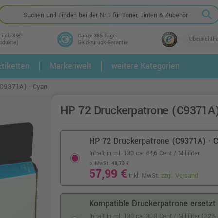
search
ei ab 35€¹
Ganze 365 Tage
Übersichtli
rodukte)
Geld-zurück-Garantie
tiketten
Markenwelt
weitere Kategorien
2.
3.
(C9371A) · Cyan
HP 72 Druckerpatrone (C9371A)
HP 72 Druckerpatrone (C9371A) · 
Inhalt in ml: 130
ca. 44,6 Cent / Milliliter
o. MwSt.
48,73 €
57,99 €
inkl. MwSt.
zzgl. Versand
Kompatible Druckerpatrone ersetzt
Inhalt in ml: 130
ca. 30,8 Cent / Milliliter (32%