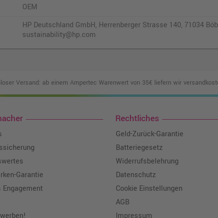
OEM
HP Deutschland GmbH, Herrenberger Strasse 140, 71034 Böbl
sustainability@hp.com
loser Versand: ab einem Ampertec Warenwert von 35€ liefern wir versandkoste
macher
Rechtliches
s
Geld-Zurück-Garantie
tssicherung
Batteriegesetz
swertes
Widerrufsbelehrung
ken-Garantie
Datenschutz
s Engagement
Cookie Einstellungen
AGB
 werben!
Impressum