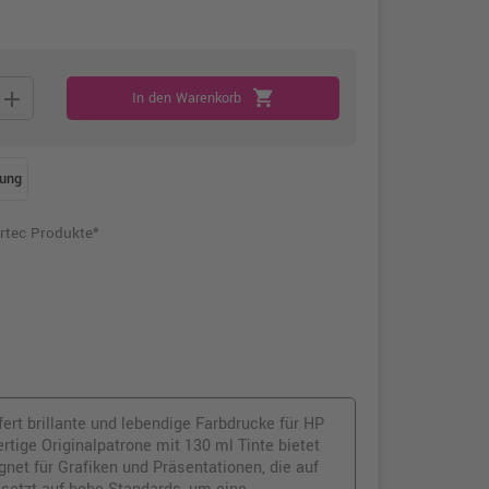
add
shopping_cart
In den Warenkorb
ung
rtec Produkte*
ert brillante und lebendige Farbdrucke für HP
tige Originalpatrone mit 130 ml Tinte bietet
net für Grafiken und Präsentationen, die auf