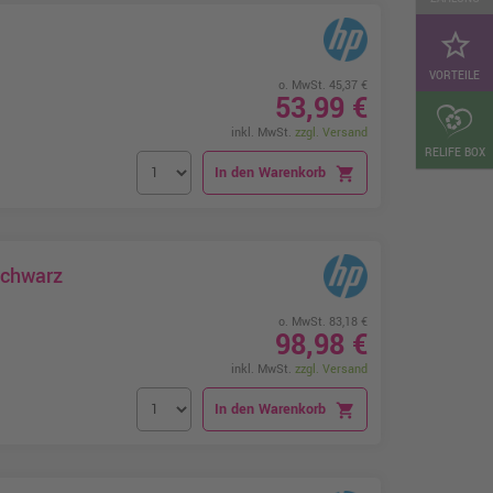
star_border
VORTEILE
o. MwSt. 45,37 €
53,99 €
inkl. MwSt.
zzgl. Versand
RELIFE BOX
In den Warenkorb
shopping_cart
Schwarz
o. MwSt. 83,18 €
98,98 €
inkl. MwSt.
zzgl. Versand
In den Warenkorb
shopping_cart