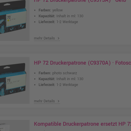
HP 72 Druckerpatrone (C9373A) · Gelb
Farben:
yellow
Kapazität:
Inhalt in ml: 130
Lieferzeit:
1-2 Werktage
mehr Details
chevron_right
HP 72 Druckerpatrone (C9370A) · Fotos
Farben:
photo schwarz
Kapazität:
Inhalt in ml: 130
Lieferzeit:
1-2 Werktage
mehr Details
chevron_right
Kompatible Druckerpatrone ersetzt HP 7