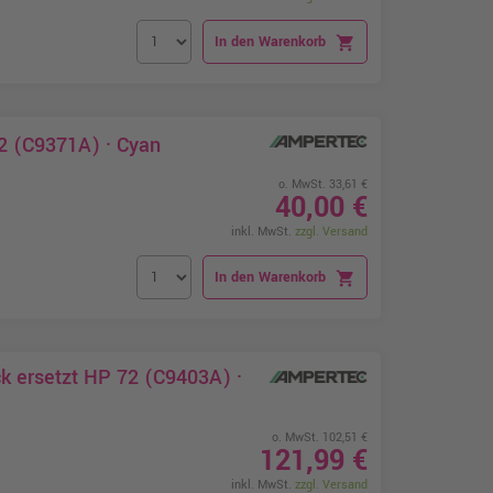
In den Warenkorb
shopping_cart
2 (C9371A) · Cyan
o. MwSt. 33,61 €
40,00 €
inkl. MwSt.
zzgl. Versand
In den Warenkorb
shopping_cart
k ersetzt HP 72 (C9403A) ·
o. MwSt. 102,51 €
121,99 €
inkl. MwSt.
zzgl. Versand