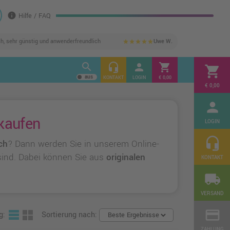
info
Hilfe / FAQ
ch, sehr günstig und anwenderfreundlich
Uwe W.
star
star
star
star
star
search
headset_mic
person
shopping_cart
shopping_cart
KONTAKT
LOGIN
€ 0,00
€ 0,00
person
 kaufen
LOGIN
headset_mic
ch
? Dann werden Sie in unserem Online-
 sind. Dabei können Sie aus
originalen
KONTAKT
local_shipping
VERSAND
credit_card
g:
Sortierung nach:
ZAHLUNG