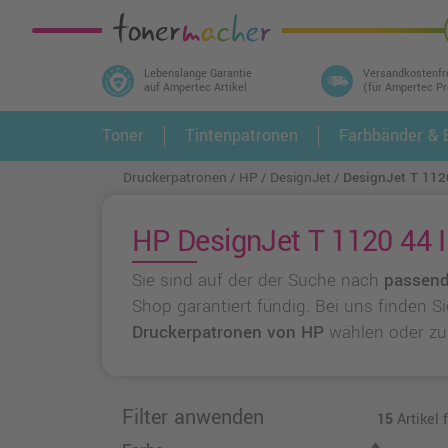
Lebenslange Garantie
Versandkostenfr
auf Ampertec Artikel
(für Ampertec P
In 3 einfachen Schritten ihr Druckermodell
Toner
Tintenpatronen
Farbbänder & E
1.
und alle dazu passenden Artikel finden ➤
Druckerpatronen
HP
DesignJet
DesignJet T 112
HP DesignJet T 1120 44 I
Sie sind auf der der Suche nach
passend
Shop garantiert fündig. Bei uns finden S
Druckerpatronen von HP
wählen oder z
Filter anwenden
15
Artikel 