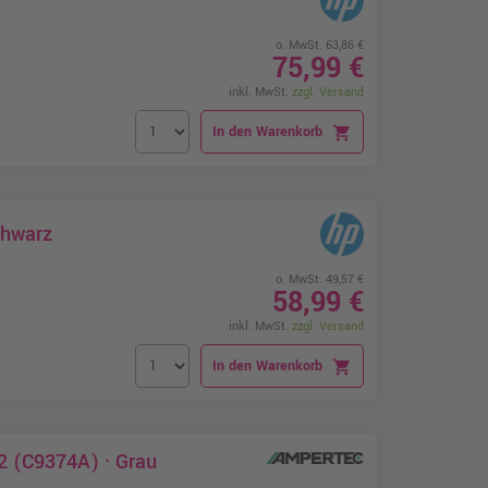
o. MwSt. 63,86 €
75,99 €
inkl. MwSt.
zzgl. Versand
In den Warenkorb
shopping_cart
chwarz
o. MwSt. 49,57 €
58,99 €
inkl. MwSt.
zzgl. Versand
In den Warenkorb
shopping_cart
2 (C9374A) · Grau