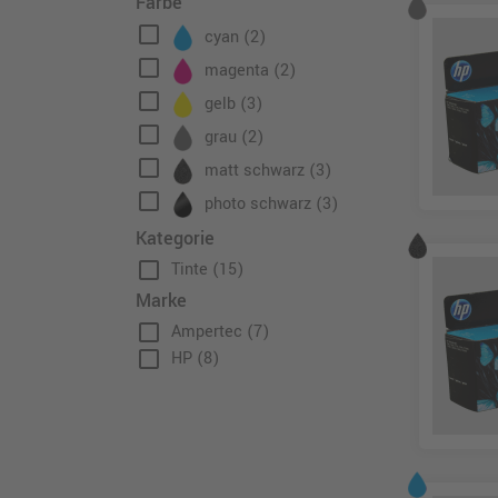
Farbe
check_box_outline_blank
cyan
(2)
check_box_outline_blank
magenta
(2)
check_box_outline_blank
gelb
(3)
check_box_outline_blank
grau
(2)
check_box_outline_blank
matt schwarz
(3)
check_box_outline_blank
photo schwarz
(3)
Kategorie
check_box_outline_blank
Tinte
(15)
Marke
check_box_outline_blank
Ampertec
(7)
check_box_outline_blank
HP
(8)