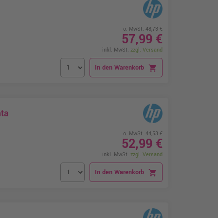
o. MwSt. 48,73 €
57,99 €
inkl. MwSt.
zzgl. Versand
In den Warenkorb
shopping_cart
nta
o. MwSt. 44,53 €
52,99 €
inkl. MwSt.
zzgl. Versand
In den Warenkorb
shopping_cart