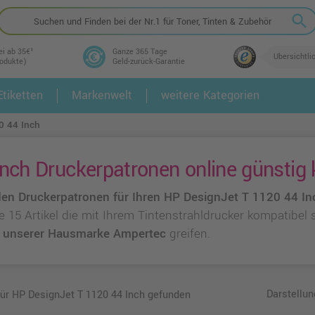
search
ei ab 35€¹
Ganze 365 Tage
Übersichtli
rodukte)
Geld-zurück-Garantie
tiketten
Markenwelt
weitere Kategorien
2.
3.
0 44 Inch
nch Druckerpatronen online günstig
en Druckerpatronen für Ihren HP DesignJet T 1120 44 In
ie 15 Artikel die mit Ihrem Tintenstrahldrucker kompatibel
u
unserer Hausmarke Ampertec
greifen.
Darstellun
für HP DesignJet T 1120 44 Inch gefunden