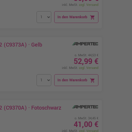
inkl. MwSt.
zzgl. Versand
In den Warenkorb
shopping_cart
2 (C9373A) · Gelb
o. MwSt. 44,53 €
52,99 €
inkl. MwSt.
zzgl. Versand
In den Warenkorb
shopping_cart
2 (C9370A) · Fotoschwarz
o. MwSt. 34,45 €
41,00 €
inkl. MwSt.
zzgl. Versand