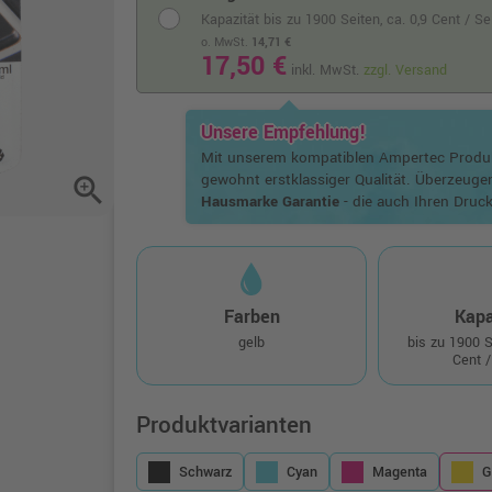
Kapazität bis zu 1900 Seiten,
ca. 0,9 Cent / S
o. MwSt.
14,71 €
17,50 €
inkl. MwSt.
zzgl. Versand
Unsere Empfehlung!
Mit unserem kompatiblen Ampertec Prod
gewohnt erstklassiger Qualität. Überzeuge
zoom_in
Hausmarke Garantie
- die auch Ihren Druck
Farben
Kapa
gelb
bis zu 1900 
Cent /
Produktvarianten
Schwarz
Cyan
Magenta
G