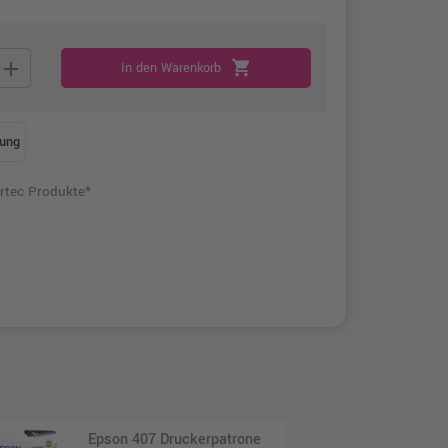
add
shopping_cart
In den Warenkorb
ung
rtec Produkte*
Epson 407 Druckerpatrone