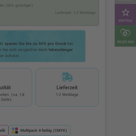
eite (50% günstiger)
star_border
Lieferzeit: 1-2 Werktage
VORTEILE
RELIFE BOX
ukt
sparen Sie bis zu 50% pro Druck
bei
n Sie sich sorgenfrei dank
lebenslanger
er schützt.
zität
Lieferzeit
Seiten
(ca. 1,8
1-2 Werktage
 Seite)
elb
Multipack 4-farbig (CMYK)