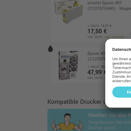
ersetzt Epson 407
(C13T07U440) · Mage
o. MwSt.
14,71 €
17,50 €
inkl. MwSt.
zzgl. Versand
Epson 407 Druckerpat
(C13T07U140) · Schw
o. MwSt.
40,33 €
47,99 €
inkl. MwSt.
zzgl. Versand
Kompatible Drucker und Geräte
Machen Sie den 
Vergewissern Sie sich
Drucker passt.