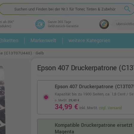
search
ei ab 35€¹
Ganze 365 Tage
Übersichtli
rodukte)
Geld-zurück-Garantie
tiketten
Markenwelt
weitere Kategorien
2.
3.
ne (C13T07U440) · Gelb
Epson 407 Druckerpatrone (C13
Epson 407 Druckerpatrone (C13T07
Kapazität bis zu 1900 Seiten,
ca. 1,8 Cent / Se
o. MwSt.
29,40 €
34,99 €
inkl. MwSt.
zzgl. Versand
Kompatible Druckerpatrone ersetzt
Magenta