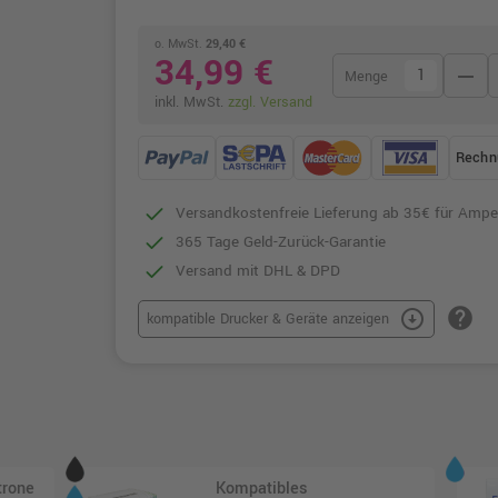
o. MwSt.
29,40 €
34,99 €
remove
Menge
inkl. MwSt.
zzgl. Versand
Rechn
Versandkostenfreie Lieferung ab 35€ für Ampe
365 Tage Geld-Zurück-Garantie
Versand mit DHL & DPD
help
arrow_circle_down
kompatible Drucker & Geräte anzeigen
trone
Kompatibles