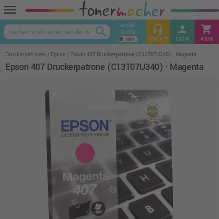
menu
Modell-
headset_mic
person
shopping_cart
search
suche
keyboard_arrow_up
KONTAKT
LOGIN
€ 0,00
Druckerpatronen
Epson
Epson 407 Druckerpatrone (C13T07U340) · Magenta
Epson 407 Druckerpatrone (C13T07U340) · Magenta