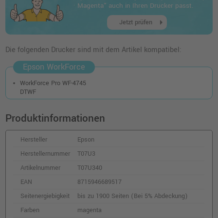
o. MwSt.
40,33 €
· Magenta" auch in Ihren Drucker passt.
47,99 €
shopping_cart
arrow_right
inkl. MwSt.
zzgl. Versand
Jetzt prüfen
Epson 407 Druckerpatrone (C13T07U440) ·
Die folgenden Drucker sind mit dem Artikel kompatibel:
Gelb
Epson WorkForce
o. MwSt.
29,40 €
34,99 €
shopping_cart
WorkForce Pro WF-4745
inkl. MwSt.
zzgl. Versand
DTWF
Produktinformationen
Hersteller
Epson
Herstellernummer
T07U3
Artikelnummer
T07U340
EAN
8715946689517
Seitenergiebigkeit
bis zu 1900 Seiten (Bei 5% Abdeckung)
Farben
magenta