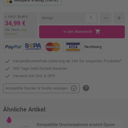
Multipack 4-farbig (CMYK)
o. MwSt.
29,40 €
remove
add
Menge
34,99 €
inkl. MwSt.
zzgl.
shopping_cart
In den Warenkorb
Versand
Rechnung
Versandkostenfreie Lieferung ab 35€ für Ampertec Produkte*
365 Tage Geld-Zurück-Garantie
Versand mit DHL & DPD
help
arrow_circle_down
kompatible Drucker & Geräte anzeigen
Ähnliche Artikel:
Kompatible Druckerpatrone ersetzt Epson