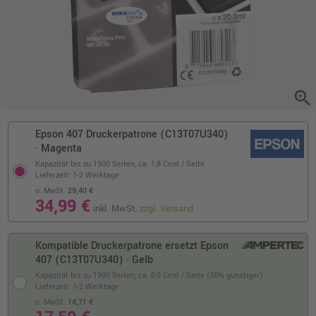
zoom_in
Epson 407 Druckerpatrone (C13T07U340)
· Magenta
Kapazität bis zu 1900 Seiten,
ca. 1,8 Cent / Seite
Lieferzeit: 1-2 Werktage
o. MwSt.
29,40 €
34,99 €
inkl. MwSt.
zzgl. Versand
Kompatible Druckerpatrone ersetzt Epson
407 (C13T07U340) · Gelb
Kapazität bis zu 1900 Seiten,
ca. 0,9 Cent / Seite (50% günstiger)
Lieferzeit: 1-2 Werktage
o. MwSt.
14,71 €