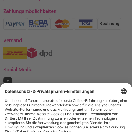
Zahlungsmöglichkeiten
Rechnung
Versand
Social Media
¹ Nur gültig für den Versand innerhalb Deutschlands. Befindet sich ein Warenwert
von mindestens 35€ (inkl. Mwst.) an Ampertec Artikeln in Ihrem Warenkorb, ist der
Versand für Sie kostenfrei.