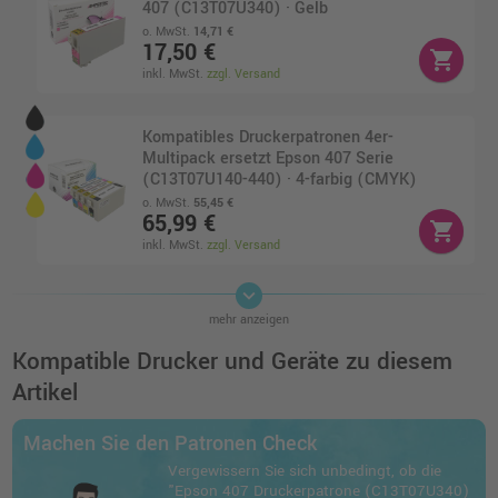
407 (C13T07U340) · Gelb
o. MwSt.
14,71 €
17,50 €
shopping_cart
inkl. MwSt.
zzgl. Versand
Kompatibles Druckerpatronen 4er-
Multipack ersetzt Epson 407 Serie
(C13T07U140-440) · 4-farbig (CMYK)
o. MwSt.
55,45 €
65,99 €
shopping_cart
inkl. MwSt.
zzgl. Versand
keyboard_arrow_down
Epson 407 Druckerpatrone (C13T07U240) ·
mehr anzeigen
Cyan
o. MwSt.
29,40 €
Kompatible Drucker und Geräte zu diesem
34,99 €
shopping_cart
Artikel
inkl. MwSt.
zzgl. Versand
Machen Sie den Patronen Check
Epson 407 Druckerpatrone (C13T07U140) ·
Vergewissern Sie sich unbedingt, ob die
Schwarz
"Epson 407 Druckerpatrone (C13T07U340)