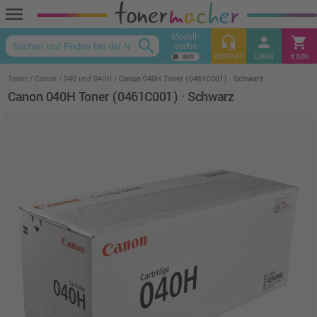
menu
Modell-
headset_mic
person
shopping_cart
search
suche
keyboard_arrow_up
KONTAKT
LOGIN
€ 0,00
Toner
Canon
040 und 040H
Canon 040H Toner (0461C001) · Schwarz
Canon 040H Toner (0461C001) · Schwarz