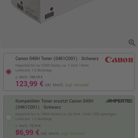
zoom_in
Canon 040H Toner (0461C001) · Schwarz
Kapazität bis zu 12500 Seiten,
ca. 1 Cent / Seite
Lieferzeit: 1-2 Werktage
o. MwSt.
104,19 €
123,99 €
inkl. MwSt.
zzgl. Versand
Kompatibler Toner ersetzt Canon 040H
(0461C001) · Schwarz
Kapazität bis zu 14000 Seiten,
ca. 0,6 Cent / Seite (38% günstiger)
Lieferzeit: 1-2 Werktage
o. MwSt.
73,10 €
86,99 €
inkl. MwSt.
zzgl. Versand