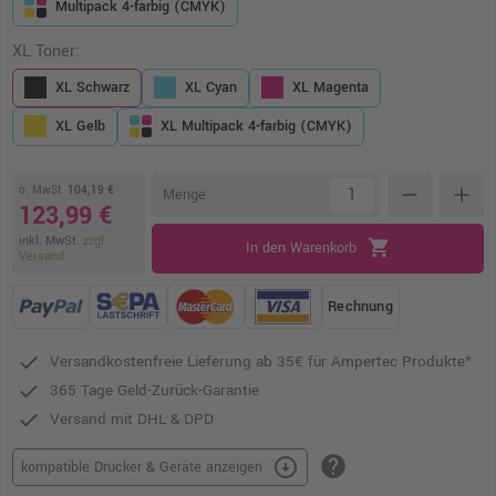
Multipack 4-farbig (CMYK)
XL Toner:
XL Schwarz
XL Cyan
XL Magenta
XL Gelb
XL Multipack 4-farbig (CMYK)
o. MwSt.
104,19 €
remove
add
Menge
123,99 €
inkl. MwSt.
zzgl.
shopping_cart
In den Warenkorb
Versand
Rechnung
Versandkostenfreie Lieferung ab 35€ für Ampertec Produkte*
365 Tage Geld-Zurück-Garantie
Versand mit DHL & DPD
help
arrow_circle_down
kompatible Drucker & Geräte anzeigen