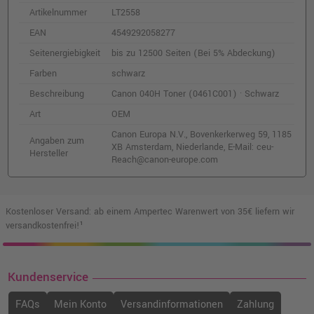
Kompatibler Toner ersetzt Canon 040
Artikelnummer
LT2558
(0458C001) · Cyan
EAN
4549292058277
o. MwSt.
47,90 €
57,00 €
Seitenergiebigkeit
bis zu 12500 Seiten (Bei 5% Abdeckung)
shopping_cart
inkl. MwSt.
zzgl. Versand
Farben
schwarz
Beschreibung
Canon 040H Toner (0461C001) · Schwarz
Kompatibler Toner ersetzt Canon 040
Art
OEM
(0454C001) · Gelb
o. MwSt.
76,47 €
Canon Europa N.V., Bovenkerkerweg 59, 1185
Angaben zum
91,00 €
XB Amsterdam, Niederlande, E-Mail: ceu-
shopping_cart
Hersteller
Reach@canon-europe.com
inkl. MwSt.
zzgl. Versand
Kompatibler Toner ersetzt Canon 0459C001
Kostenloser Versand: ab einem Ampertec Warenwert von 35€ liefern wir
040H cyan
versandkostenfrei!¹
o. MwSt.
126,04 €
149,99 €
shopping_cart
inkl. MwSt.
zzgl. Versand
Kundenservice
Canon 040H Toner (0457C001) · Magenta
FAQs
Mein Konto
Versandinformationen
Zahlung
o. MwSt.
184,87 €