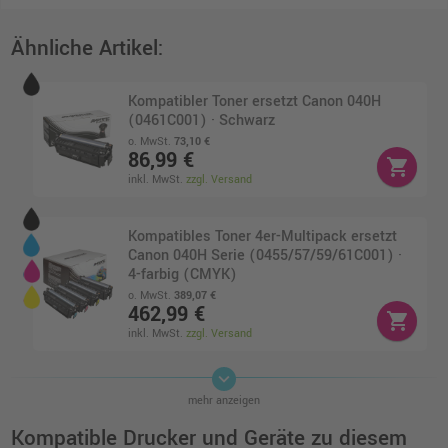
Ähnliche Artikel:
Kompatibler Toner ersetzt Canon 040H
(0461C001) · Schwarz
o. MwSt.
73,10 €
86,99 €
shopping_cart
inkl. MwSt.
zzgl. Versand
Kompatibles Toner 4er-Multipack ersetzt
Canon 040H Serie (0455/57/59/61C001) ·
4-farbig (CMYK)
o. MwSt.
389,07 €
462,99 €
shopping_cart
inkl. MwSt.
zzgl. Versand
keyboard_arrow_down
Kompatibles Toner 4er-Multipack ersetzt
mehr anzeigen
Canon 040 Serie (0454/56/58/60C001) · 4-
farbig (CMYK)
Kompatible Drucker und Geräte zu diesem