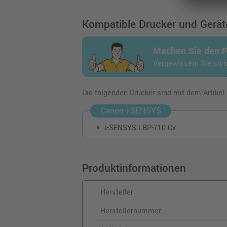
Canon 040H Toner
(0461C001) · Schwarz
Kompatible Drucker und Geräte
o. MwSt.
104,19 €
123,99 €
Machen Sie den 
inkl. MwSt.
zzgl. Versand
Vergewissern Sie sich
Kompatibler Toner ers
Canon 040 (0454C001)
Die folgenden Drucker sind mit dem Artikel
Gelb
o. MwSt.
76,47 €
Canon i-SENSYS
91,00 €
i-SENSYS LBP-710 Cx
inkl. MwSt.
zzgl. Versand
Canon 040H Toner
(0457C001) · Magenta
Produktinformationen
o. MwSt.
184,87 €
Hersteller
220,00 €
inkl. MwSt.
zzgl. Versand
Herstellernummer