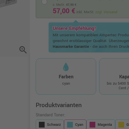
o. MwSt.
47,90 €
57,00 €
inkl. MwSt.
zzgl. Versand
Unsere Empfehlung!
Mit unserem kompatiblen Ampertec Prod
gewohnt erstklassiger Qualität. Überzeuge
Hausmarke Garantie
- die auch Ihren Druck
zoom_in
Farben
Kapa
cyan
bis zu 5400 
Cent /
Produktvarianten
Standard Toner:
Schwarz
Cyan
Magenta
G