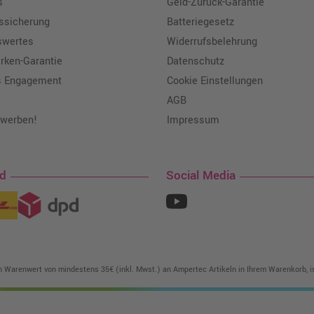
s
Geld-Zurück-Garantie
tssicherung
Batteriegesetz
swertes
Widerrufsbelehrung
ken-Garantie
Datenschutz
s Engagement
Cookie Einstellungen
AGB
 werben!
Impressum
nd
Social Media
in Warenwert von mindestens 35€ (inkl. Mwst.) an Ampertec Artikeln in Ihrem Warenkorb, is