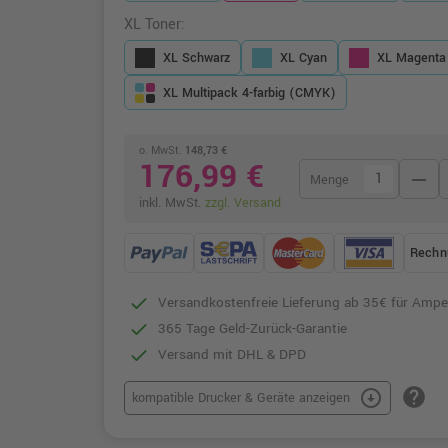
XL Toner:
XL Schwarz
XL Cyan
XL Magenta
XL Multipack 4-farbig (CMYK)
o. MwSt.
148,73 €
176,99 €
remove
Menge
inkl. MwSt.
zzgl. Versand
Rechn
Versandkostenfreie Lieferung ab 35€ für Ampe
365 Tage Geld-Zurück-Garantie
Versand mit DHL & DPD
help
arrow_circle_down
kompatible Drucker & Geräte anzeigen