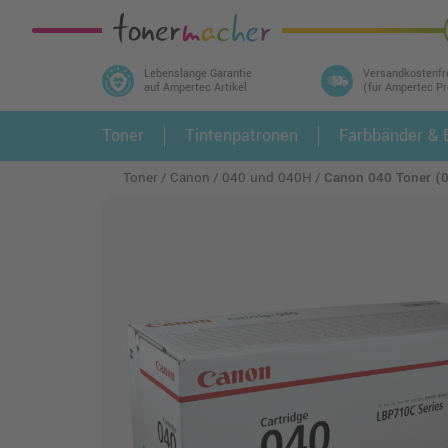
Lebenslange Garantie
Versandkostenfr
auf Ampertec Artikel
(für Ampertec P
In 3 einfachen Schritten ihr Druckermodell
Toner
Tintenpatronen
Farbbänder & E
1.
und alle dazu passenden Artikel finden ➤
Toner
Canon
040 und 040H
Canon 040 Toner (