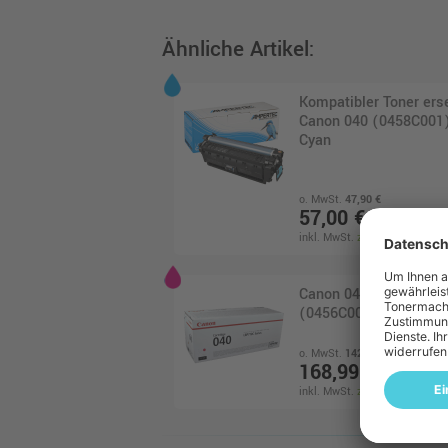
Ähnliche Artikel:
Kompatibler Toner ers
Canon 040 (0458C001)
Cyan
o. MwSt.
47,90 €
57,00 €
inkl. MwSt.
zzgl. Versand
Canon 040 Toner
(0456C001) · Magenta
o. MwSt.
142,01 €
168,99 €
inkl. MwSt.
zzgl. Versand