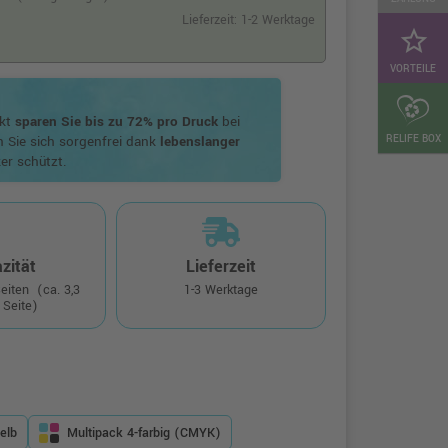
Lieferzeit: 1-2 Werktage
star_border
VORTEILE
ukt
sparen Sie bis zu 72% pro Druck
bei
RELIFE BOX
n Sie sich sorgenfrei dank
lebenslanger
er schützt.
zität
Lieferzeit
Seiten
(ca. 3,3
1-3 Werktage
 Seite)
elb
Multipack 4-farbig (CMYK)