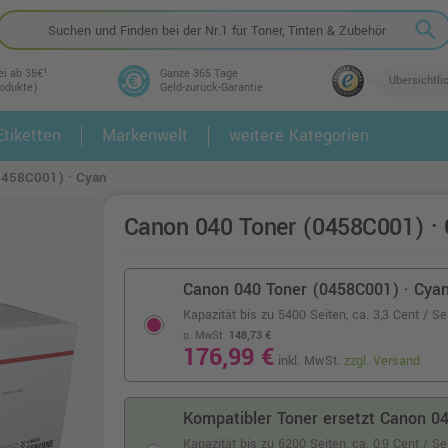
search
ei ab 35€¹
Ganze 365 Tage
Übersichtli
rodukte)
Geld-zurück-Garantie
tiketten
Markenwelt
weitere Kategorien
2.
3.
0458C001) · Cyan
Canon 040 Toner (0458C001) ·
Canon 040 Toner (0458C001) · Cya
Kapazität bis zu 5400 Seiten,
ca. 3,3 Cent / Se
o. MwSt.
148,73 €
176,99 €
inkl. MwSt.
zzgl. Versand
Kompatibler Toner ersetzt Canon 0
Kapazität bis zu 6200 Seiten,
ca. 0,9 Cent / S