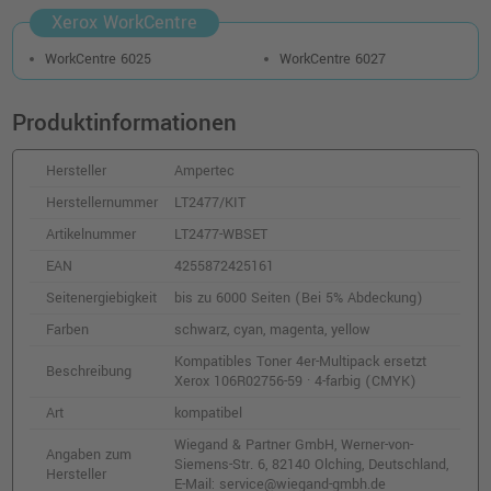
Xerox WorkCentre
WorkCentre 6025
WorkCentre 6027
Produktinformationen
Hersteller
Ampertec
Herstellernummer
LT2477/KIT
Artikelnummer
LT2477-WBSET
EAN
4255872425161
Seitenergiebigkeit
bis zu 6000 Seiten (Bei 5% Abdeckung)
Farben
schwarz, cyan, magenta, yellow
Kompatibles Toner 4er-Multipack ersetzt
Beschreibung
Xerox 106R02756-59 · 4-farbig (CMYK)
Art
kompatibel
Wiegand & Partner GmbH, Werner-von-
Angaben zum
Siemens-Str. 6, 82140 Olching, Deutschland,
Hersteller
E-Mail: service@wiegand-gmbh.de