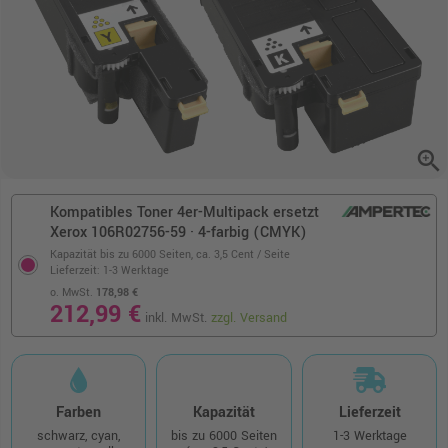
zoom_in
Kompatibles Toner 4er-Multipack ersetzt
Xerox 106R02756-59 · 4-farbig (CMYK)
Kapazität bis zu 6000 Seiten,
ca. 3,5 Cent / Seite
Lieferzeit: 1-3 Werktage
o. MwSt.
178,98 €
212,99 €
inkl. MwSt.
zzgl. Versand
Farben
Kapazität
Lieferzeit
schwarz, cyan,
bis zu 6000 Seiten
1-3 Werktage