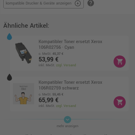
help
arrow_circle_down
kompatible Drucker & Geräte anzeigen
Ähnliche Artikel:
Kompatibler Toner ersetzt Xerox
106R02756 · Cyan
o. MwSt.
45,37 €
53,99 €
shopping_cart
inkl. MwSt.
zzgl. Versand
Kompatibler Toner ersetzt Xerox
106R02759 schwarz
o. MwSt.
55,45 €
65,99 €
shopping_cart
inkl. MwSt.
zzgl. Versand
keyboard_arrow_down
Kompatibler Toner ersetzt Xerox
mehr anzeigen
106R02758 · Gelb