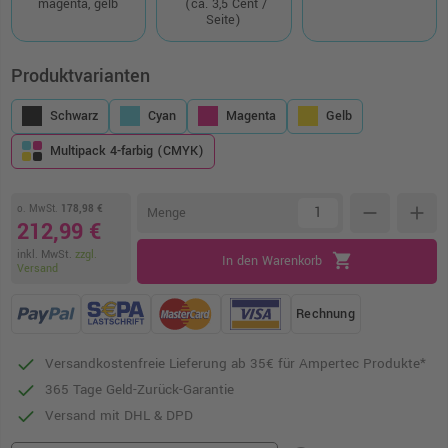
magenta, gelb
(ca. 3,5 Cent /
Seite)
Produktvarianten
Schwarz
Cyan
Magenta
Gelb
Multipack 4-farbig (CMYK)
o. MwSt.
178,98 €
remove
add
Menge
212,99 €
inkl. MwSt.
zzgl.
shopping_cart
In den Warenkorb
Versand
Rechnung
Versandkostenfreie Lieferung ab 35€ für Ampertec Produkte*
365 Tage Geld-Zurück-Garantie
Versand mit DHL & DPD