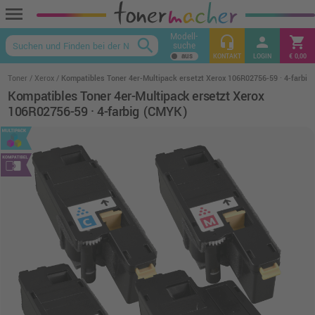
menu
Modell-
headset_mic
person
shopping_cart
search
suche
keyboard_arrow_up
KONTAKT
LOGIN
€ 0,00
Toner
Xerox
Kompatibles Toner 4er-Multipack ersetzt Xerox 106R02756-59 · 4-farbi
Kompatibles Toner 4er-Multipack ersetzt Xerox
106R02756-59 · 4-farbig (CMYK)