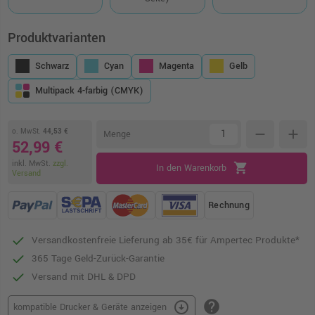
Produktvarianten
Schwarz
Cyan
Magenta
Gelb
Multipack 4-farbig (CMYK)
o. MwSt.
44,53 €
remove
add
Menge
52,99 €
inkl. MwSt.
zzgl.
shopping_cart
In den Warenkorb
Versand
Rechnung
Versandkostenfreie Lieferung ab 35€ für Ampertec Produkte*
365 Tage Geld-Zurück-Garantie
Versand mit DHL & DPD
help
arrow_circle_down
kompatible Drucker & Geräte anzeigen