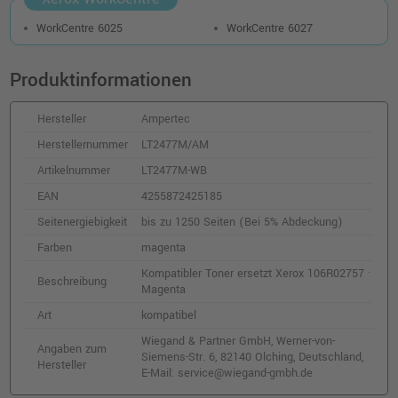
WorkCentre 6025
WorkCentre 6027
Produktinformationen
Hersteller
Ampertec
Herstellernummer
LT2477M/AM
Artikelnummer
LT2477M-WB
EAN
4255872425185
Seitenergiebigkeit
bis zu 1250 Seiten (Bei 5% Abdeckung)
Farben
magenta
Kompatibler Toner ersetzt Xerox 106R02757 ·
Beschreibung
Magenta
Art
kompatibel
Wiegand & Partner GmbH, Werner-von-
Angaben zum
Siemens-Str. 6, 82140 Olching, Deutschland,
Hersteller
E-Mail: service@wiegand-gmbh.de