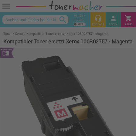
menu
Modell-
headset_mic
person
shopping_cart
search
suche
keyboard_arrow_up
KONTAKT
LOGIN
€ 0,00
Toner
Xerox
Kompatibler Toner ersetzt Xerox 106R02757 · Magenta
Kompatibler Toner ersetzt Xerox 106R02757 · Magenta