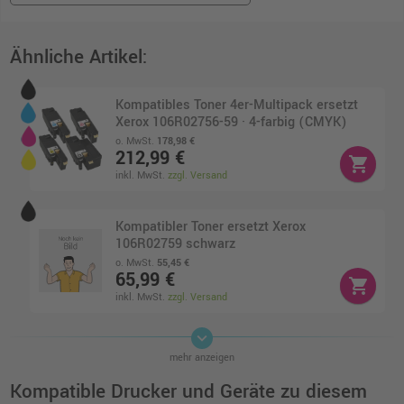
Ähnliche Artikel:
Kompatibles Toner 4er-Multipack ersetzt
Xerox 106R02756-59 · 4-farbig (CMYK)
o. MwSt.
178,98 €
212,99 €
shopping_cart
inkl. MwSt.
zzgl. Versand
Kompatibler Toner ersetzt Xerox
106R02759 schwarz
o. MwSt.
55,45 €
65,99 €
shopping_cart
inkl. MwSt.
zzgl. Versand
keyboard_arrow_down
Kompatibler Toner ersetzt Xerox
mehr anzeigen
106R02756 · Cyan
o. MwSt.
45,37 €
Kompatible Drucker und Geräte zu diesem
53,99 €