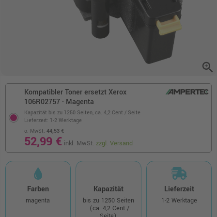
zoom_in
Kompatibler Toner ersetzt Xerox
106R02757 · Magenta
Kapazität bis zu 1250 Seiten,
ca. 4,2 Cent / Seite
Lieferzeit: 1-2 Werktage
o. MwSt.
44,53 €
52,99 €
inkl. MwSt.
zzgl. Versand
Farben
Kapazität
Lieferzeit
magenta
bis zu 1250 Seiten
1-2 Werktage
(ca. 4,2 Cent /
Seite)