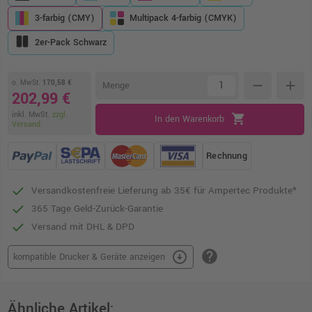
3-farbig (CMY)
Multipack 4-farbig (CMYK)
2er-Pack Schwarz
o. MwSt.
170,58 €
remove
add
Menge
202,99 €
inkl. MwSt.
zzgl.
shopping_cart
In den Warenkorb
Versand
Rechnung
Versandkostenfreie Lieferung ab 35€ für Ampertec Produkte*
365 Tage Geld-Zurück-Garantie
Versand mit DHL & DPD
help
arrow_circle_down
kompatible Drucker & Geräte anzeigen
Ähnliche Artikel: