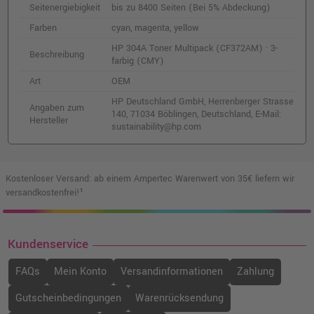
Seitenergiebigkeit
bis zu 8400 Seiten (Bei 5% Abdeckung)
HP 304A Toner (CC530A) · Schwarz
Farben
cyan, magenta, yellow
o. MwSt.
86,55 €
HP 304A Toner Multipack (CF372AM) · 3-
102,99 €
Beschreibung
shopping_cart
farbig (CMY)
inkl. MwSt.
zzgl. Versand
Art
OEM
HP Deutschland GmbH, Herrenberger Strasse
HP 304A Toner (CC532A) · Gelb
Angaben zum
140, 71034 Böblingen, Deutschland, E-Mail:
Hersteller
o. MwSt.
53,77 €
sustainability@hp.com
63,99 €
shopping_cart
inkl. MwSt.
zzgl. Versand
Kostenloser Versand: ab einem Ampertec Warenwert von 35€ liefern wir
versandkostenfrei!¹
Kundenservice
FAQs
Mein Konto
Versandinformationen
Zahlung
Gutscheinbedingungen
Warenrücksendung