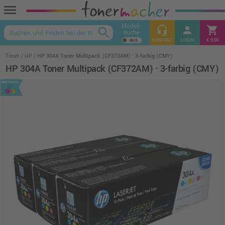
menu
Modell-
headset_mic
person
shopping_cart
search
suche
keyboard_arrow_up
KONTAKT
LOGIN
€ 0,00
Toner
HP
HP 304A Toner Multipack (CF372AM) · 3-farbig (CMY)
HP 304A Toner Multipack (CF372AM) · 3-farbig (CMY)