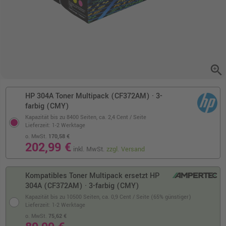
zoom_in
HP 304A Toner Multipack (CF372AM) · 3-
farbig (CMY)
Kapazität bis zu 8400 Seiten,
ca. 2,4 Cent / Seite
Lieferzeit: 1-2 Werktage
o. MwSt.
170,58 €
202,99 €
inkl. MwSt.
zzgl. Versand
Kompatibles Toner Multipack ersetzt HP
304A (CF372AM) · 3-farbig (CMY)
Kapazität bis zu 10500 Seiten,
ca. 0,9 Cent / Seite (65% günstiger)
Lieferzeit: 1-2 Werktage
o. MwSt.
75,62 €