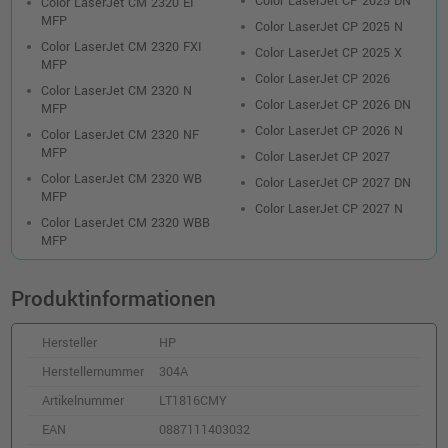
42,00 €
Color LaserJet CP 2025 DN
Color LaserJet CM 2320 EI
shopping_cart
MFP
inkl. MwSt.
zzgl. Versand
Color LaserJet CP 2025 N
Color LaserJet CM 2320 FXI
Color LaserJet CP 2025 X
MFP
HP 304A Toner Doppelpack (CC530AD) ·
Color LaserJet CP 2026
Color LaserJet CM 2320 N
Schwarz
Color LaserJet CP 2026 DN
MFP
o. MwSt.
146,21 €
Color LaserJet CP 2026 N
173,99 €
Color LaserJet CM 2320 NF
shopping_cart
MFP
Color LaserJet CP 2027
inkl. MwSt.
zzgl. Versand
Color LaserJet CM 2320 WB
Color LaserJet CP 2027 DN
MFP
Color LaserJet CP 2027 N
Kompatibler Toner ersetzt HP 304A
Color LaserJet CM 2320 WBB
(CC532A) · Gelb
MFP
o. MwSt.
35,29 €
42,00 €
shopping_cart
inkl. MwSt.
zzgl. Versand
Produktinformationen
Hersteller
HP
Kompatibler Toner ersetzt HP 304A
(CC533A) · Magenta
Herstellernummer
304A
o. MwSt.
31,92 €
Artikelnummer
LT1816CMY
37,98 €
shopping_cart
inkl. MwSt.
zzgl. Versand
EAN
0887111403032