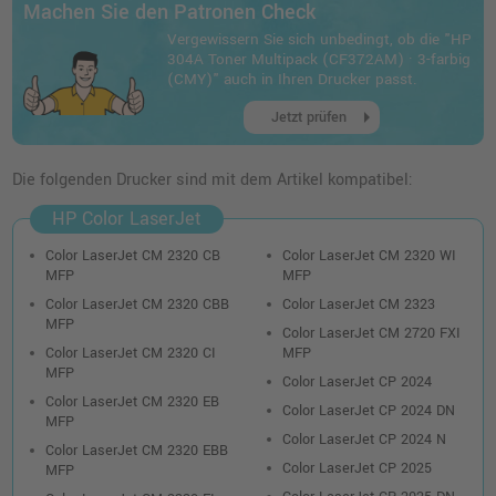
Machen Sie den Patronen Check
HP 304A Toner (CC533A) · Magenta
Vergewissern Sie sich unbedingt, ob die "HP
o. MwSt.
45,37 €
304A Toner Multipack (CF372AM) · 3-farbig
53,99 €
shopping_cart
(CMY)" auch in Ihren Drucker passt.
inkl. MwSt.
zzgl. Versand
arrow_right
Jetzt prüfen
Kompatibler Toner ersetzt HP 304A
(CC530A) · Schwarz
Die folgenden Drucker sind mit dem Artikel kompatibel:
o. MwSt.
60,50 €
71,99 €
HP Color LaserJet
shopping_cart
inkl. MwSt.
zzgl. Versand
Color LaserJet CM 2320 CB
Color LaserJet CM 2320 WI
MFP
MFP
Kompatibler Toner ersetzt HP 304A
Color LaserJet CM 2320 CBB
Color LaserJet CM 2323
(CC531A) · Cyan
MFP
Color LaserJet CM 2720 FXI
o. MwSt.
25,20 €
Color LaserJet CM 2320 CI
MFP
29,99 €
MFP
shopping_cart
Color LaserJet CP 2024
inkl. MwSt.
zzgl. Versand
Color LaserJet CM 2320 EB
Color LaserJet CP 2024 DN
MFP
Color LaserJet CP 2024 N
Color LaserJet CM 2320 EBB
HP 304A Toner (CC531A) · Cyan
Color LaserJet CP 2025
MFP
o. MwSt.
35,29 €