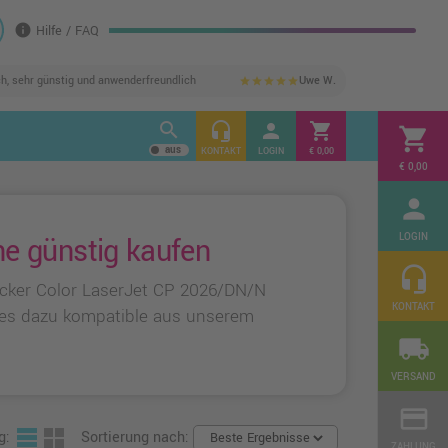
info
Hilfe / FAQ
ch, sehr günstig und anwenderfreundlich
Uwe W.
star
star
star
star
star
search
headset_mic
person
shopping_cart
shopping_cart
KONTAKT
LOGIN
€ 0,00
€ 0,00
person
LOGIN
ne günstig kaufen
headset_mic
ucker Color LaserJet CP 2026/DN/N
KONTAKT
alles dazu kompatible aus unserem
local_shipping
VERSAND
credit_card
g:
Sortierung nach:
ZAHLUNG