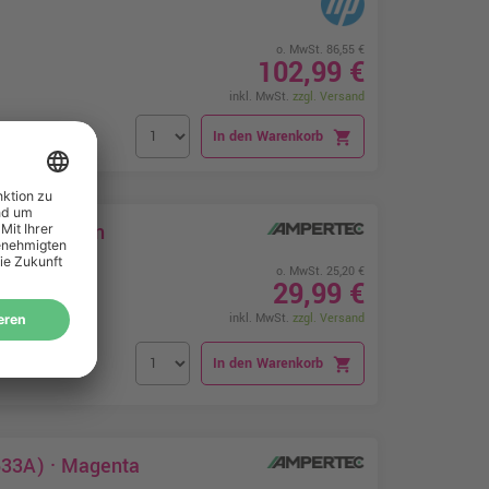
o. MwSt. 86,55 €
102,99 €
inkl. MwSt.
zzgl. Versand
In den Warenkorb
shopping_cart
31A) · Cyan
o. MwSt. 25,20 €
29,99 €
inkl. MwSt.
zzgl. Versand
In den Warenkorb
shopping_cart
533A) · Magenta