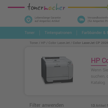
Lebenslange Garantie
Versandkostenfr
auf Ampertec Artikel
(für Ampertec P
In 3 einfachen Schritten ihr Druckermodell
Toner
Tintenpatronen
Farbbänder & E
1.
und alle dazu passenden Artikel finden ➤
Toner
HP
Color LaserJet
Color LaserJet CP 202
HP Co
Wenn Sie
suchen, d
Katalog.
Filter anwenden
13
Artikel