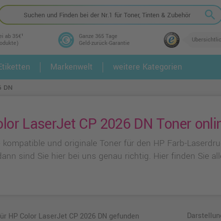
search
ei ab 35€¹
Ganze 365 Tage
Übersichtli
rodukte)
Geld-zurück-Garantie
tiketten
Markenwelt
weitere Kategorien
2.
3.
6 DN
lor LaserJet CP 2026 DN Toner onli
 kompatible und originale Toner für den HP Farb-Laserdr
ann sind Sie hier bei uns genau richtig. Hier finden Sie 
Darstellun
 für HP Color LaserJet CP 2026 DN gefunden