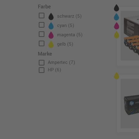
Farbe
check_box_outline_blank
schwarz
(5)
check_box_outline_blank
cyan
(5)
check_box_outline_blank
magenta
(5)
check_box_outline_blank
gelb
(5)
Marke
check_box_outline_blank
Ampertec
(7)
check_box_outline_blank
HP
(6)