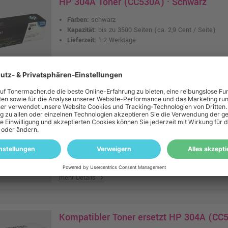
HP 304A Toner (CC530A) · Schwarz
Farben:
schwarz
Kapazität:
bis zu 3500 Seiten
(ca. 2,9 Cent / Seite)
Lieferzeit:
1-2 Werktage
mehr Details
chevron_right
Kompatibler Toner ersetzt HP 304A (CC5
Farben:
cyan
Kapazität:
bis zu 3500 Seiten
(ca. 0,9 Cent / Seite)
Lieferzeit:
1-2 Werktage
mehr Details
chevron_right
Kompatibler Toner ersetzt HP 304A (CC