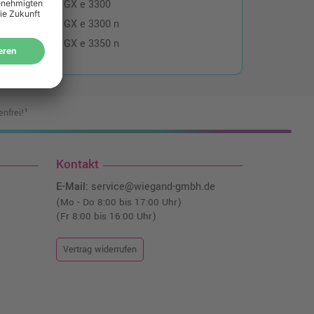
Ricoh Aficio GX e 3300
Ricoh Aficio GX e 3300 n
Ricoh Aficio GX e 3350 n
nfrei!¹
Kontakt
E-Mail:
service@wiegand-gmbh.de
(Mo - Do 8:00 bis 17:00 Uhr)
(Fr 8:00 bis 16:00 Uhr)
Vertrag widerrufen