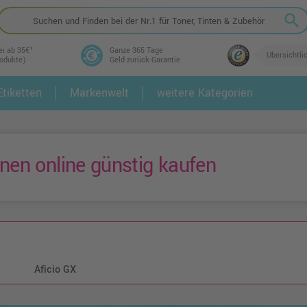
search
ei ab 35€¹
Ganze 365 Tage
Übersichtli
rodukte)
Geld-zurück-Garantie
tiketten
Markenwelt
weitere Kategorien
2.
3.
nen online günstig kaufen
Aficio GX