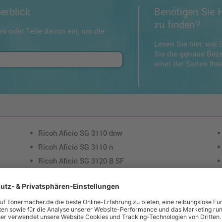
erblick
Benötigen Sie H
zu finden?
s oder Teile davon ein, um die
Lesen Sie hier, wie 
Sie die genaue Bez
einer der Seiten Ih
Ricoh Aficio SG 3110 dnw
Ricoh Aficio SG 3110 n
Ricoh Aficio SG 3120 B SF
Ricoh Aficio SG 3120 B SFN
Ricoh Aficio GX 3050 n