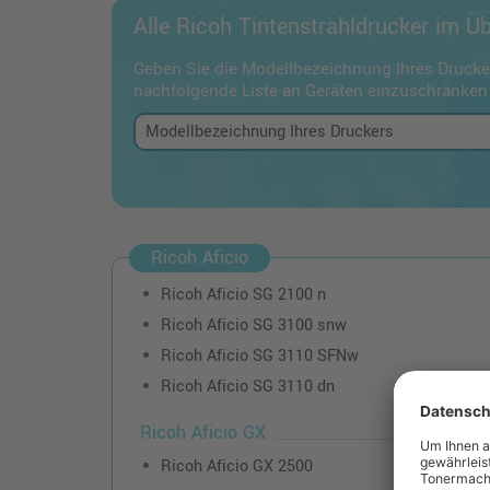
Alle Ricoh Tintenstrahldrucker im Üb
Geben Sie die Modellbezeichnung Ihres Drucker
nachfolgende Liste an Geräten einzuschränken
Ricoh Aficio
Ricoh Aficio SG 2100 n
Ricoh Aficio SG 3100 snw
Ricoh Aficio SG 3110 SFNw
Ricoh Aficio SG 3110 dn
Ricoh Aficio GX
Ricoh Aficio GX 2500