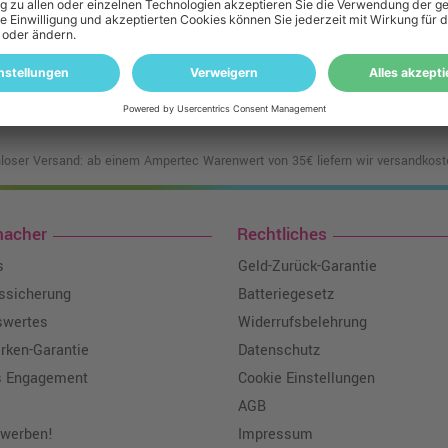
Ricoh Aficio GX 3050 sfn
Ricoh Aficio GX 5050 n
Ricoh Aficio GX 7000
loser Versand: ab einem Ampertec Warenwert von 35€ liefern wir versandkoste
macher
Rechtliches
s
Geld-Zurück-Garantie
tssicherung
Batteriegesetz
swertes
Widerrufsbelehrung
ken-Garantie
Datenschutz
s Engagement
Cookie Einstellungen
AGB
 werben!
Impressum