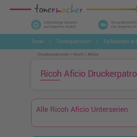
Lebenslange Garantie
Versandkostenfr
auf Ampertec Artikel
(für Ampertec P
In 3 einfachen Schritten ihr Druckermodell
Toner
Tintenpatronen
Farbbänder & E
1.
und alle dazu passenden Artikel finden ➤
Druckerpatronen
Ricoh
Aficio
Ricoh Aficio Druckerpatro
Alle Ricoh Aficio Unterserien