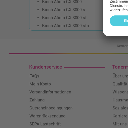
Ricoh Aficio GX 3000
Ricoh Aficio GX 3000 s
Ricoh Aficio GX 3000 sf
Ricoh Aficio GX 3000 sfn
Kosten
Kundenservice
Toner
FAQs
Über un
Mein Konto
Qualitä
Versandinformationen
Wissen
Zahlung
Hausmar
Gutscheinbedingungen
Soziale
Warenrücksendung
Karriere
SEPA-Lastschrift
Mit uns