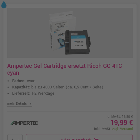
Ampertec Gel Cartridge ersetzt Ricoh GC-41C
cyan
Farben:
cyan
Kapazität:
bis zu 4000 Seiten
(ca. 0,5 Cent / Seite)
Lieferzeit:
1-2 Werktage
chevron_right
mehr Details
o. MwSt. 16,80 €
19,99 €
inkl. MwSt.
zzgl. Versand