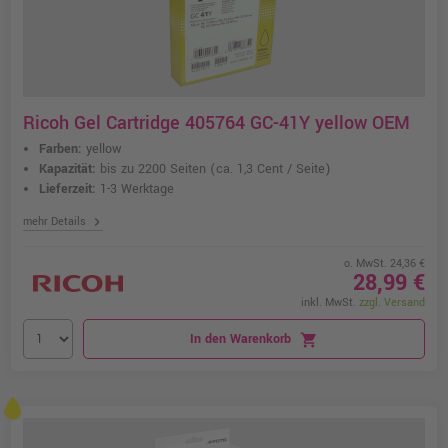
Ricoh Gel Cartridge 405764 GC-41Y yellow OEM
Farben:
yellow
Kapazität:
bis zu 2200 Seiten
(ca. 1,3 Cent / Seite)
Lieferzeit:
1-3 Werktage
chevron_right
mehr Details
o. MwSt. 24,36 €
28,99 €
inkl. MwSt.
zzgl. Versand
In den Warenkorb
shopping_cart