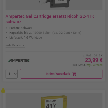
Ampertec Gel Cartridge ersetzt Ricoh GC-41K
schwarz
Farben:
schwarz
Kapazität:
bis zu 10000 Seiten
(ca. 0,2 Cent / Seite)
Lieferzeit:
1-2 Werktage
chevron_right
mehr Details
o. MwSt. 20,16 €
23,99 €
inkl. MwSt.
zzgl. Versand
In den Warenkorb
shopping_cart