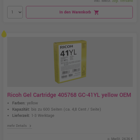
inkl. MwSt.
zzgl. Versand
In den Warenkorb
shopping_cart
Ricoh Gel Cartridge 405768 GC-41YL yellow OEM
Farben:
yellow
Kapazität:
bis zu 600 Seiten
(ca. 4,8 Cent / Seite)
Lieferzeit:
1-3 Werktage
chevron_right
mehr Details
o. MwSt. 24,36 €