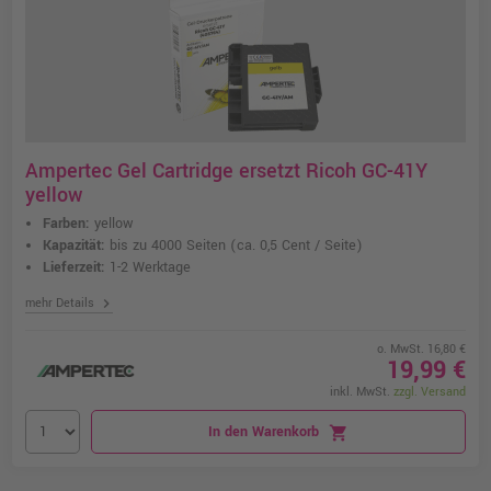
Ampertec Gel Cartridge ersetzt Ricoh GC-41Y
yellow
Farben:
yellow
Kapazität:
bis zu 4000 Seiten
(ca. 0,5 Cent / Seite)
Lieferzeit:
1-2 Werktage
chevron_right
mehr Details
o. MwSt. 16,80 €
19,99 €
inkl. MwSt.
zzgl. Versand
In den Warenkorb
shopping_cart