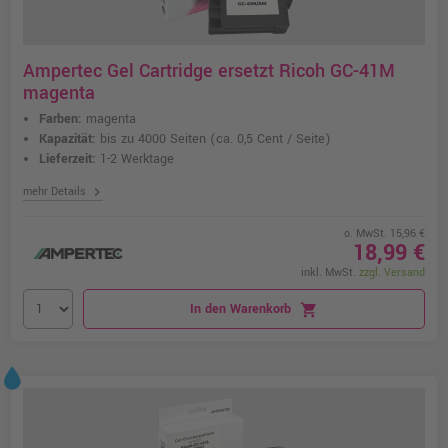
Ampertec Gel Cartridge ersetzt Ricoh GC-41M
magenta
Farben:
magenta
Kapazität:
bis zu 4000 Seiten
(ca. 0,5 Cent / Seite)
Lieferzeit:
1-2 Werktage
chevron_right
mehr Details
o. MwSt. 15,96 €
18,99 €
inkl. MwSt.
zzgl. Versand
In den Warenkorb
shopping_cart