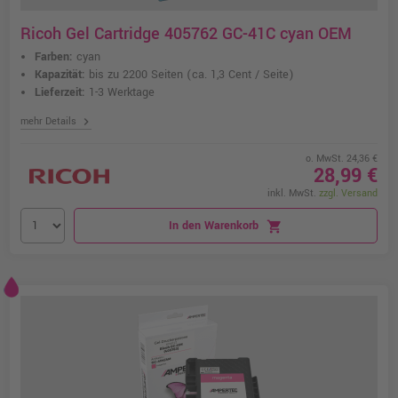
Ricoh Gel Cartridge 405762 GC-41C cyan OEM
Farben:
cyan
Kapazität:
bis zu 2200 Seiten
(ca. 1,3 Cent / Seite)
Lieferzeit:
1-3 Werktage
chevron_right
mehr Details
o. MwSt. 24,36 €
28,99 €
inkl. MwSt.
zzgl. Versand
In den Warenkorb
shopping_cart