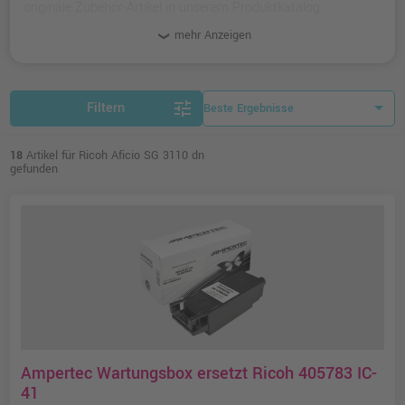
originale Zubehör-Artikel in unserem Produktkatalog.
mehr Anzeigen
tune
Filtern
18
Artikel für Ricoh Aficio SG 3110 dn
gefunden
Ampertec Wartungsbox ersetzt Ricoh 405783 IC-
41