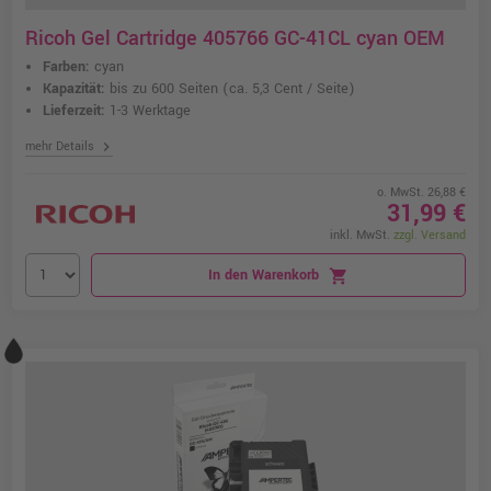
Ricoh Gel Cartridge 405766 GC-41CL cyan OEM
Farben:
cyan
Kapazität:
bis zu 600 Seiten
(ca. 5,3 Cent / Seite)
Lieferzeit:
1-3 Werktage
chevron_right
mehr Details
o. MwSt. 26,88 €
31,99 €
inkl. MwSt.
zzgl. Versand
In den Warenkorb
shopping_cart