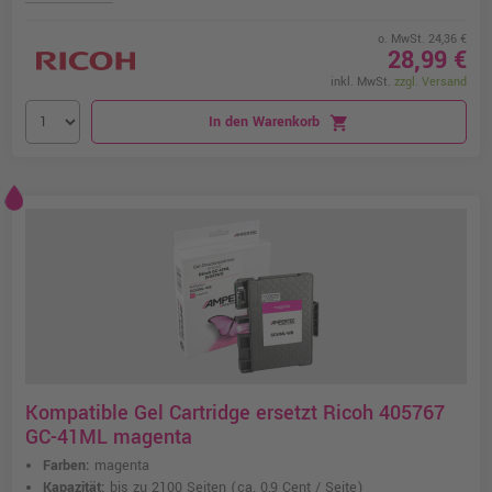
o. MwSt. 24,36 €
28,99 €
inkl. MwSt.
zzgl. Versand
In den Warenkorb
shopping_cart
Kompatible Gel Cartridge ersetzt Ricoh 405767
GC-41ML magenta
Farben:
magenta
Kapazität:
bis zu 2100 Seiten
(ca. 0,9 Cent / Seite)