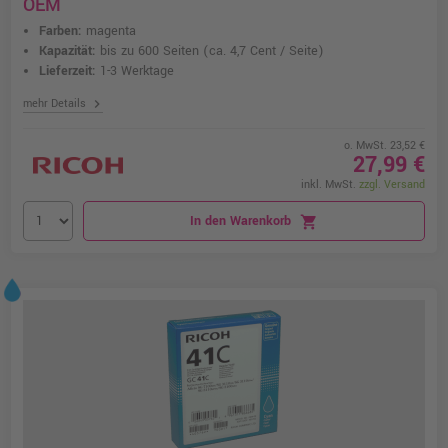
OEM
Farben:
magenta
Kapazität:
bis zu 600 Seiten
(ca. 4,7 Cent / Seite)
Lieferzeit:
1-3 Werktage
chevron_right
mehr Details
o. MwSt. 23,52 €
27,99 €
inkl. MwSt.
zzgl. Versand
In den Warenkorb
shopping_cart