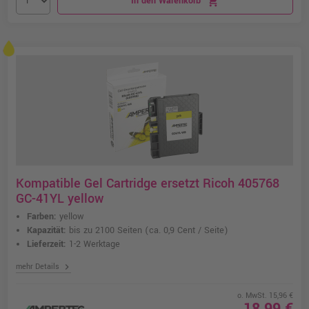
In den Warenkorb
shopping_cart
Kompatible Gel Cartridge ersetzt Ricoh 405768
GC-41YL yellow
Farben:
yellow
Kapazität:
bis zu 2100 Seiten
(ca. 0,9 Cent / Seite)
Lieferzeit:
1-2 Werktage
chevron_right
mehr Details
o. MwSt. 15,96 €