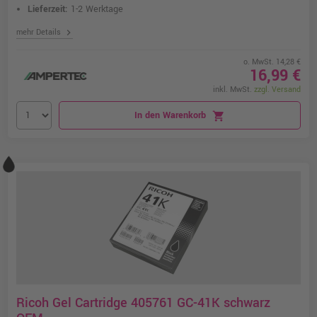
Lieferzeit:
1-2 Werktage
chevron_right
mehr Details
o. MwSt. 14,28 €
16,99 €
inkl. MwSt.
zzgl. Versand
In den Warenkorb
shopping_cart
Ricoh Gel Cartridge 405761 GC-41K schwarz