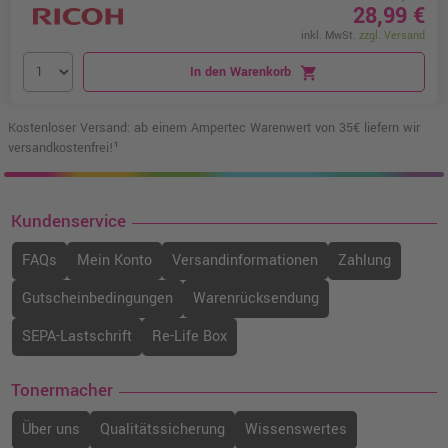
28,99 €
inkl. MwSt.
zzgl. Versand
In den Warenkorb
shopping_cart
Kostenloser Versand: ab einem Ampertec Warenwert von 35€ liefern wir
versandkostenfrei!¹
Kundenservice
FAQs
Mein Konto
Versandinformationen
Zahlung
Gutscheinbedingungen
Warenrücksendung
SEPA-Lastschrift
Re-Life Box
Tonermacher
Über uns
Qualitätssicherung
Wissenswertes