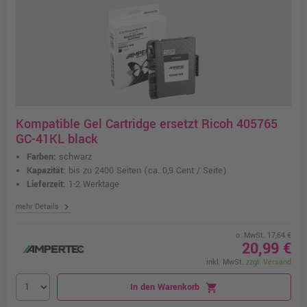
Kompatible Gel Cartridge ersetzt Ricoh 405765
GC-41KL black
Farben:
schwarz
Kapazität:
bis zu 2400 Seiten
(ca. 0,9 Cent / Seite)
Lieferzeit:
1-2 Werktage
chevron_right
mehr Details
o. MwSt. 17,64 €
20,99 €
inkl. MwSt.
zzgl. Versand
In den Warenkorb
shopping_cart