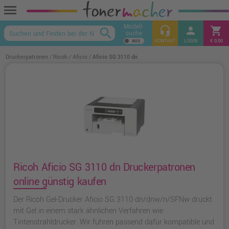
menu
Modell-
headset_mic
person
shopping_cart
search
suche
keyboard_arrow_up
KONTAKT
LOGIN
€ 0,00
Druckerpatronen
Ricoh
Aficio
Aficio SG 3110 dn
Ricoh Aficio SG 3110 dn Druckerpatronen
online günstig kaufen
Der Ricoh Gel-Drucker Aficio SG 3110 dn/dnw/n/SFNw druckt
mit Gel in einem stark ähnlichen Verfahren wie
Tintenstrahldrucker. Wir führen passend dafür kompatible und