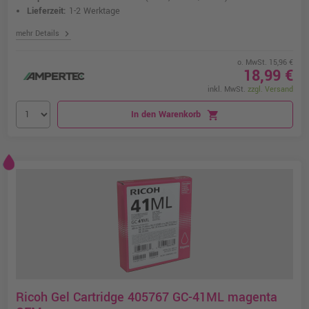
Lieferzeit:
1-2 Werktage
chevron_right
mehr Details
o. MwSt. 15,96 €
18,99 €
inkl. MwSt.
zzgl. Versand
In den Warenkorb
shopping_cart
Ricoh Gel Cartridge 405767 GC-41ML magenta