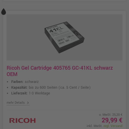
Ricoh Gel Cartridge 405765 GC-41KL schwarz
OEM
Farben:
schwarz
Kapazität:
bis zu 600 Seiten
(ca. 5 Cent / Seite)
Lieferzeit:
1-3 Werktage
chevron_right
mehr Details
o. MwSt. 25,20 €
29,99 €
inkl. MwSt.
zzgl. Versand