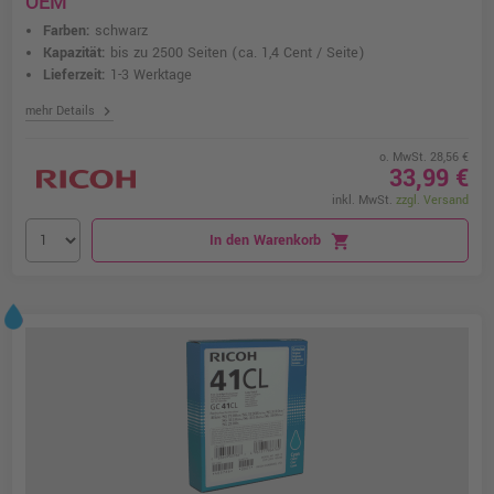
OEM
Farben:
schwarz
Kapazität:
bis zu 2500 Seiten
(ca. 1,4 Cent / Seite)
Lieferzeit:
1-3 Werktage
chevron_right
mehr Details
o. MwSt. 28,56 €
33,99 €
inkl. MwSt.
zzgl. Versand
In den Warenkorb
shopping_cart