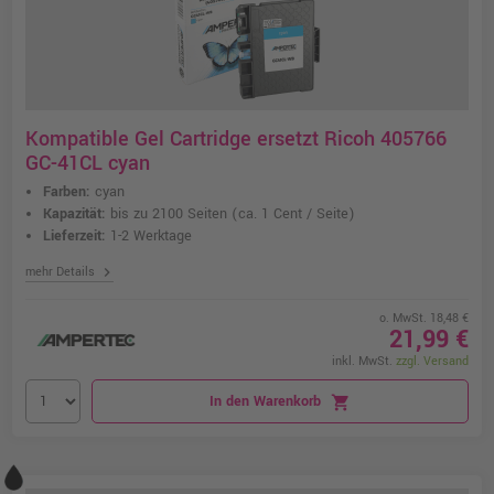
Kompatible Gel Cartridge ersetzt Ricoh 405766
GC-41CL cyan
Farben:
cyan
Kapazität:
bis zu 2100 Seiten
(ca. 1 Cent / Seite)
Lieferzeit:
1-2 Werktage
chevron_right
mehr Details
o. MwSt. 18,48 €
21,99 €
inkl. MwSt.
zzgl. Versand
In den Warenkorb
shopping_cart