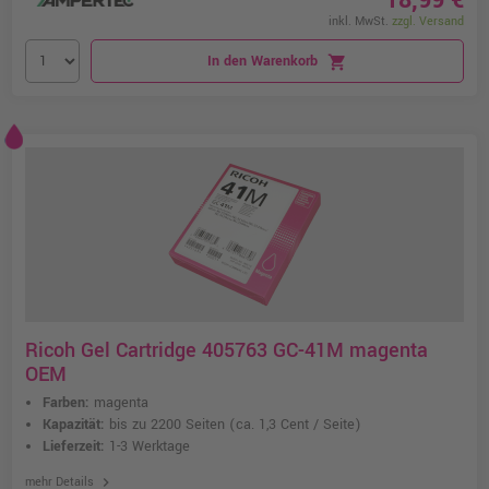
18,99 €
inkl. MwSt.
zzgl. Versand
In den Warenkorb
shopping_cart
Ricoh Gel Cartridge 405763 GC-41M magenta
OEM
Farben:
magenta
Kapazität:
bis zu 2200 Seiten
(ca. 1,3 Cent / Seite)
Lieferzeit:
1-3 Werktage
chevron_right
mehr Details