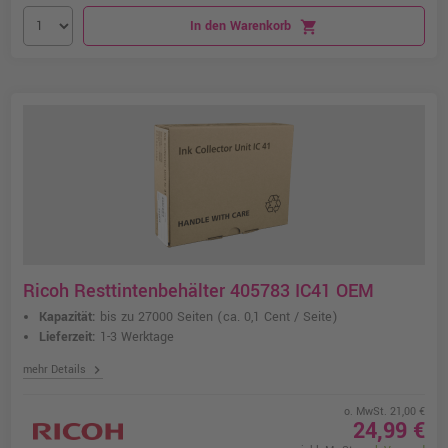
In den Warenkorb
shopping_cart
Ricoh Resttintenbehälter 405783 IC41 OEM
Kapazität:
bis zu 27000 Seiten
(ca. 0,1 Cent / Seite)
Lieferzeit:
1-3 Werktage
chevron_right
mehr Details
o. MwSt. 21,00 €
24,99 €