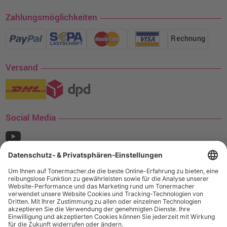
Zahlungsmöglichkeiten
Rechnung
Versand
Social Media
¹ Nur gültig für den Versand innerhalb Deutschlands. Befindet sich ein Warenwert
von mindestens 35€ (inkl. Mwst.) an Ampertec Artikeln in Ihrem Warenkorb, ist der
Versand für Sie kostenfrei.