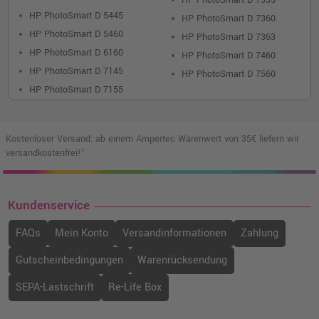
HP PhotoSmart D 7355
HP PhotoSmart D 5445
HP PhotoSmart D 7360
HP PhotoSmart D 5460
HP PhotoSmart D 7363
HP PhotoSmart D 6160
HP PhotoSmart D 7460
HP PhotoSmart D 7145
HP PhotoSmart D 7560
HP PhotoSmart D 7155
Kostenloser Versand: ab einem Ampertec Warenwert von 35€ liefern wir
versandkostenfrei!¹
Kundenservice
FAQs
Mein Konto
Versandinformationen
Zahlung
Gutscheinbedingungen
Warenrücksendung
SEPA-Lastschrift
Re-Life Box