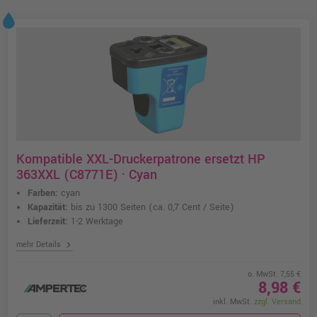
Kompatible XXL-Druckerpatrone ersetzt HP
363XXL (C8771E) · Cyan
Farben:
cyan
Kapazität:
bis zu 1300 Seiten
(ca. 0,7 Cent / Seite)
Lieferzeit:
1-2 Werktage
chevron_right
mehr Details
o. MwSt. 7,55 €
8,98 €
inkl. MwSt.
zzgl. Versand