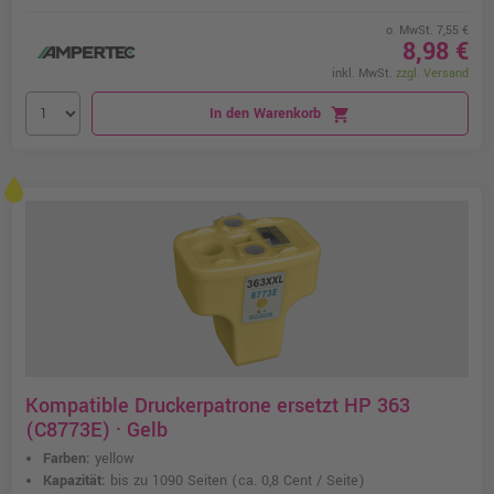
o. MwSt. 7,55 €
8,98 €
inkl. MwSt.
zzgl. Versand
In den Warenkorb
shopping_cart
Kompatible Druckerpatrone ersetzt HP 363
(C8773E) · Gelb
Farben:
yellow
Kapazität:
bis zu 1090 Seiten
(ca. 0,8 Cent / Seite)