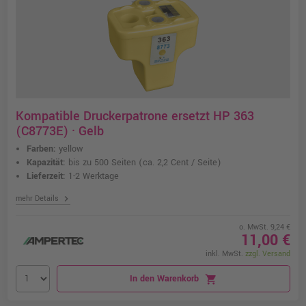
Kompatible Druckerpatrone ersetzt HP 363
(C8773E) · Gelb
Farben:
yellow
Kapazität:
bis zu 500 Seiten
(ca. 2,2 Cent / Seite)
Lieferzeit:
1-2 Werktage
chevron_right
mehr Details
o. MwSt. 9,24 €
11,00 €
inkl. MwSt.
zzgl. Versand
In den Warenkorb
shopping_cart