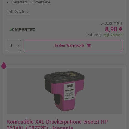
Lieferzeit:
1-2 Werktage
chevron_right
mehr Details
o. MwSt. 7,55 €
8,98 €
inkl. MwSt.
zzgl. Versand
In den Warenkorb
shopping_cart
Kompatible XXL-Druckerpatrone ersetzt HP
363XXL (C8772E) · Magenta