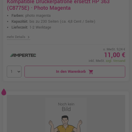
Kompatible Druckerpatrone ersetzt HP 363
(C8775E) · Photo Magenta
Farben:
photo magenta
Kapazität:
bis zu 230 Seiten
(ca. 4,8 Cent / Seite)
Lieferzeit:
1-2 Werktage
chevron_right
mehr Details
o. MwSt. 9,24 €
11,00 €
inkl. MwSt.
zzgl. Versand
In den Warenkorb
shopping_cart