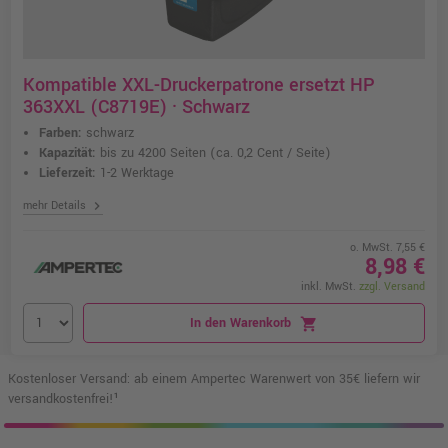
Kompatible XXL-Druckerpatrone ersetzt HP
363XXL (C8719E) · Schwarz
Farben:
schwarz
Kapazität:
bis zu 4200 Seiten
(ca. 0,2 Cent / Seite)
Lieferzeit:
1-2 Werktage
chevron_right
mehr Details
o. MwSt. 7,55 €
8,98 €
inkl. MwSt.
zzgl. Versand
In den Warenkorb
shopping_cart
Kostenloser Versand: ab einem Ampertec Warenwert von 35€ liefern wir
versandkostenfrei!¹