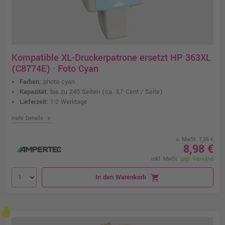
Kompatible XL-Druckerpatrone ersetzt HP 363XL
(C8774E) · Foto Cyan
Farben:
photo cyan
Kapazität:
bis zu 240 Seiten
(ca. 3,7 Cent / Seite)
Lieferzeit:
1-2 Werktage
chevron_right
mehr Details
o. MwSt. 7,55 €
8,98 €
inkl. MwSt.
zzgl. Versand
In den Warenkorb
shopping_cart