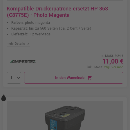
Kompatible Druckerpatrone ersetzt HP 363
(C8775E) · Photo Magenta
Farben:
photo magenta
Kapazität:
bis zu 560 Seiten
(ca. 2 Cent / Seite)
Lieferzeit:
1-2 Werktage
chevron_right
mehr Details
o. MwSt. 9,24 €
11,00 €
inkl. MwSt.
zzgl. Versand
In den Warenkorb
shopping_cart