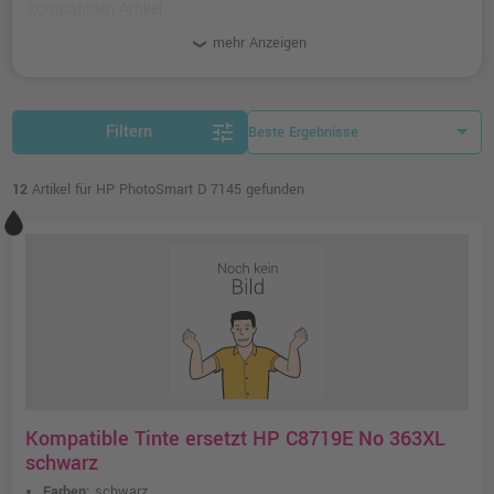
kompatiblen Artikel.
mehr Anzeigen
tune
Filtern
12
Artikel für HP PhotoSmart D 7145 gefunden
Kompatible Tinte ersetzt HP C8719E No 363XL
schwarz
Farben:
schwarz