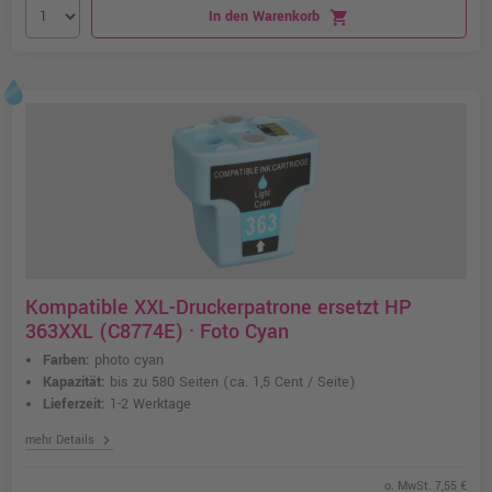
In den Warenkorb
shopping_cart
Kompatible XXL-Druckerpatrone ersetzt HP
363XXL (C8774E) · Foto Cyan
Farben:
photo cyan
Kapazität:
bis zu 580 Seiten
(ca. 1,5 Cent / Seite)
Lieferzeit:
1-2 Werktage
chevron_right
mehr Details
o. MwSt. 7,55 €