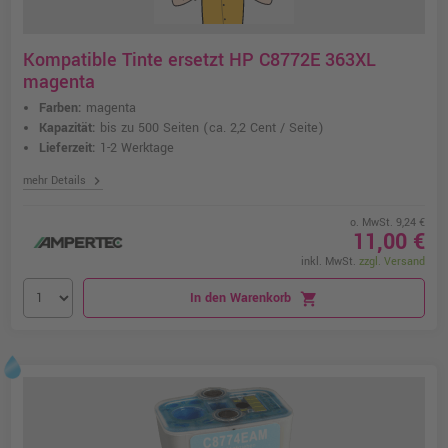
Kompatible Tinte ersetzt HP C8772E 363XL
magenta
Farben:
magenta
Kapazität:
bis zu 500 Seiten
(ca. 2,2 Cent / Seite)
Lieferzeit:
1-2 Werktage
chevron_right
mehr Details
o. MwSt. 9,24 €
11,00 €
inkl. MwSt.
zzgl. Versand
In den Warenkorb
shopping_cart