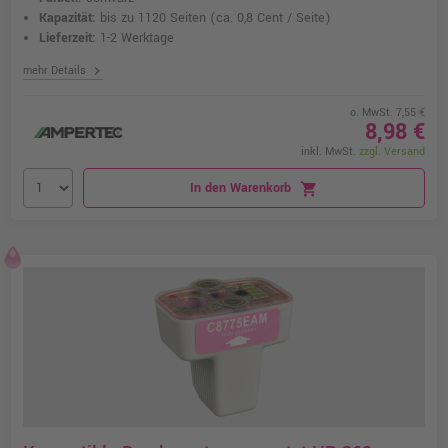
Kapazität:
bis zu 1120 Seiten
(ca. 0,8 Cent / Seite)
Lieferzeit:
1-2 Werktage
chevron_right
mehr Details
o. MwSt. 7,55 €
8,98 €
inkl. MwSt.
zzgl. Versand
In den Warenkorb
shopping_cart