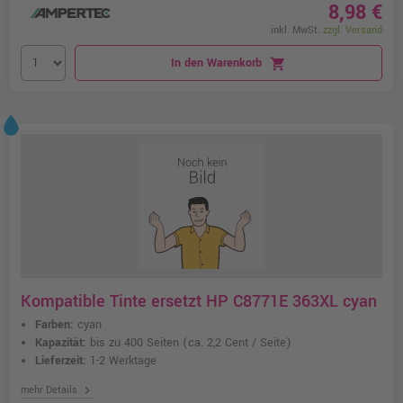
8,98 €
inkl. MwSt.
zzgl. Versand
In den Warenkorb
shopping_cart
Kompatible Tinte ersetzt HP C8771E 363XL cyan
Farben:
cyan
Kapazität:
bis zu 400 Seiten
(ca. 2,2 Cent / Seite)
Lieferzeit:
1-2 Werktage
chevron_right
mehr Details