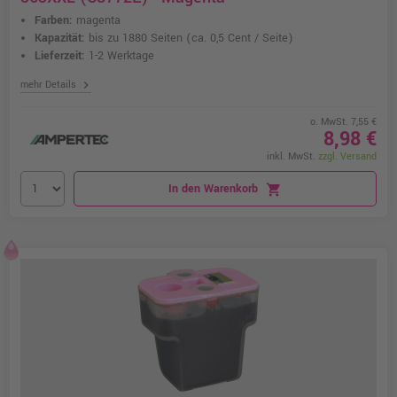
Farben:
magenta
Kapazität:
bis zu 1880 Seiten
(ca. 0,5 Cent / Seite)
Lieferzeit:
1-2 Werktage
chevron_right
mehr Details
o. MwSt. 7,55 €
8,98 €
inkl. MwSt.
zzgl. Versand
In den Warenkorb
shopping_cart