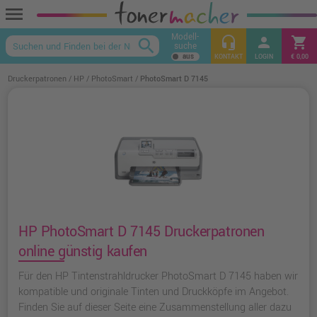
menu
Modell-
headset_mic
person
shopping_cart
search
suche
keyboard_arrow_up
KONTAKT
LOGIN
€ 0,00
Druckerpatronen
HP
PhotoSmart
PhotoSmart D 7145
HP PhotoSmart D 7145 Druckerpatronen
online günstig kaufen
Für den HP Tintenstrahldrucker PhotoSmart D 7145 haben wir
kompatible und originale Tinten und Druckköpfe im Angebot.
Finden Sie auf dieser Seite eine Zusammenstellung aller dazu