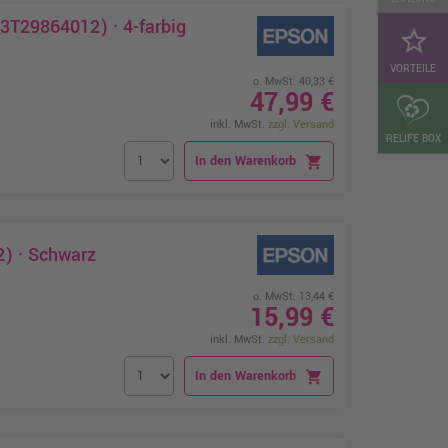
3T29864012) · 4-farbig
star_border
VORTEILE
o. MwSt. 40,33 €
47,99 €
inkl. MwSt.
zzgl. Versand
RELIFE BOX
In den Warenkorb
shopping_cart
) · Schwarz
o. MwSt. 13,44 €
15,99 €
inkl. MwSt.
zzgl. Versand
In den Warenkorb
shopping_cart