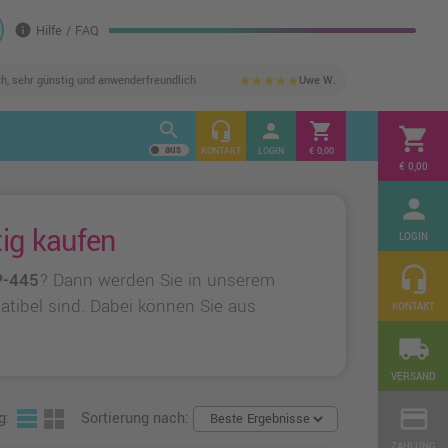
info
Hilfe / FAQ
ch, sehr günstig und anwenderfreundlich
Uwe W.
star
star
star
star
star
search
headset_mic
person
shopping_cart
shopping_cart
KONTAKT
LOGIN
€ 0,00
€ 0,00
person
ig kaufen
LOGIN
headset_mic
P-445
? Dann werden Sie in unserem
patibel sind. Dabei können Sie aus
KONTAKT
local_shipping
VERSAND
credit_card
g:
Sortierung nach:
ZAHLUNG