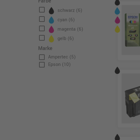
Farbe
check_box_outline_blank
schwarz
(6)
check_box_outline_blank
cyan
(6)
check_box_outline_blank
magenta
(6)
check_box_outline_blank
gelb
(6)
Marke
check_box_outline_blank
Ampertec
(5)
check_box_outline_blank
Epson
(10)