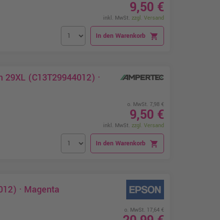
9,50 €
inkl. MwSt.
zzgl. Versand
In den Warenkorb
shopping_cart
on 29XL (C13T29944012) ·
o. MwSt. 7,98 €
9,50 €
inkl. MwSt.
zzgl. Versand
In den Warenkorb
shopping_cart
012) · Magenta
o. MwSt. 17,64 €