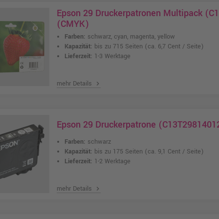
Epson 29 Druckerpatronen Multipack (C1
(CMYK)
Farben:
schwarz, cyan, magenta, yellow
Kapazität:
bis zu 715 Seiten
(ca. 6,7 Cent / Seite)
Lieferzeit:
1-3 Werktage
mehr Details
chevron_right
Epson 29 Druckerpatrone (C13T29814012
Farben:
schwarz
Kapazität:
bis zu 175 Seiten
(ca. 9,1 Cent / Seite)
Lieferzeit:
1-2 Werktage
mehr Details
chevron_right