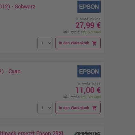
012) · Schwarz
o. MwSt. 23,52 €
27,99 €
inkl. MwSt.
zzgl. Versand
In den Warenkorb
shopping_cart
) · Cyan
o. MwSt. 9,24 €
11,00 €
inkl. MwSt.
zzgl. Versand
In den Warenkorb
shopping_cart
tipack ersetzt Epson 29XL