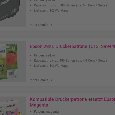
Farben:
yellow
Kapazität:
bis zu 180 Seiten
(ca. 6,1 Cent / Seite)
Lieferzeit:
1-2 Werktage
mehr Details
chevron_right
Epson 29XL Druckerpatrone (C13T299440
Farben:
yellow
Kapazität:
bis zu 450 Seiten
(ca. 4,4 Cent / Seite)
Lieferzeit:
1-3 Werktage
mehr Details
chevron_right
Kompatible Druckerpatrone ersetzt Eps
Magenta
Farben:
magenta