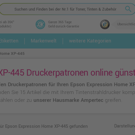
search
ei ab 35€¹
Ganze 365 Tage
Übersichtli
rodukte)
Geld-zurück-Garantie
tiketten
Markenwelt
weitere Kategorien
2.
3.
 Home XP-445
P-445 Druckerpatronen online günst
en Druckerpatronen für Ihren Epson Expression Home X
inden Sie 15 Artikel die mit Ihrem Tintenstrahldrucker kom
ählen oder zu
unserer Hausmarke Ampertec
greifen.
Darstellun
 für Epson Expression Home XP-445 gefunden