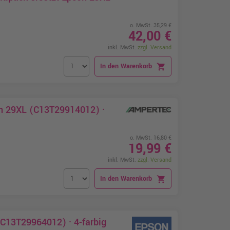
)
o. MwSt. 35,29 €
42,00 €
inkl. MwSt.
zzgl. Versand
In den Warenkorb
shopping_cart
on 29XL (C13T29914012) ·
o. MwSt. 16,80 €
19,99 €
inkl. MwSt.
zzgl. Versand
In den Warenkorb
shopping_cart
C13T29964012) · 4-farbig