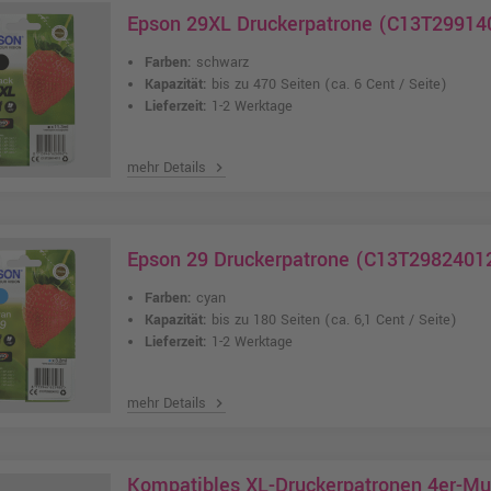
Epson 29XL Druckerpatrone (C13T29914
Farben:
schwarz
Kapazität:
bis zu 470 Seiten
(ca. 6 Cent / Seite)
Lieferzeit:
1-2 Werktage
mehr Details
chevron_right
Epson 29 Druckerpatrone (C13T29824012
Farben:
cyan
Kapazität:
bis zu 180 Seiten
(ca. 6,1 Cent / Seite)
Lieferzeit:
1-2 Werktage
mehr Details
chevron_right
Kompatibles XL-Druckerpatronen 4er-Mul