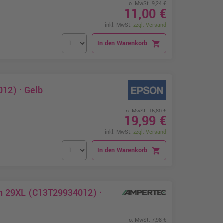
o. MwSt. 9,24 €
11,00 €
inkl. MwSt.
zzgl. Versand
In den Warenkorb
shopping_cart
12) · Gelb
o. MwSt. 16,80 €
19,99 €
inkl. MwSt.
zzgl. Versand
In den Warenkorb
shopping_cart
on 29XL (C13T29934012) ·
o. MwSt. 7,98 €