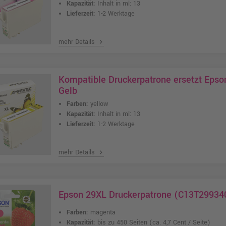
Kapazität:
Inhalt in ml: 13
Lieferzeit:
1-2 Werktage
mehr Details
chevron_right
Kompatible Druckerpatrone ersetzt Eps
Gelb
Farben:
yellow
Kapazität:
Inhalt in ml: 13
Lieferzeit:
1-2 Werktage
mehr Details
chevron_right
Epson 29XL Druckerpatrone (C13T29934
Farben:
magenta
Kapazität:
bis zu 450 Seiten
(ca. 4,7 Cent / Seite)