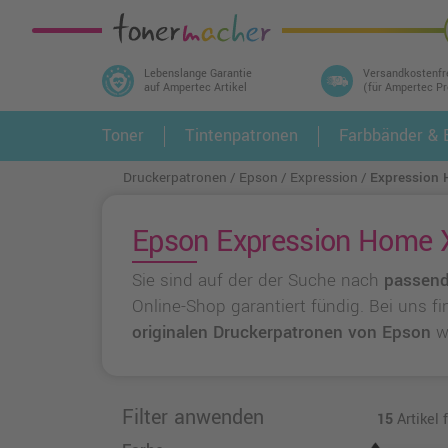
Lebenslange Garantie
Versandkostenfr
auf Ampertec Artikel
(für Ampertec P
In 3 einfachen Schritten ihr Druckermodell
Toner
Tintenpatronen
Farbbänder & E
1.
und alle dazu passenden Artikel finden ➤
Druckerpatronen
Epson
Expression
Expression
Epson Expression Home X
Sie sind auf der der Suche nach
passend
Online-Shop garantiert fündig. Bei uns f
originalen Druckerpatronen von Epson
w
Filter anwenden
15
Artikel