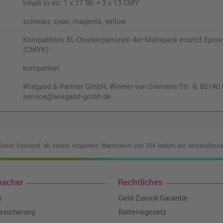
Inhalt in ml: 1 x 17 BK + 3 x 13 CMY
schwarz, cyan, magenta, yellow
Kompatibles XL-Druckerpatronen 4er-Multipack ersetzt Epson
(CMYK)
kompatibel
Wiegand & Partner GmbH, Werner-von-Siemens-Str. 6, 82140 O
service@wiegand-gmbh.de
loser Versand: ab einem Ampertec Warenwert von 35€ liefern wir versandkoste
macher
Rechtliches
s
Geld-Zurück-Garantie
tssicherung
Batteriegesetz