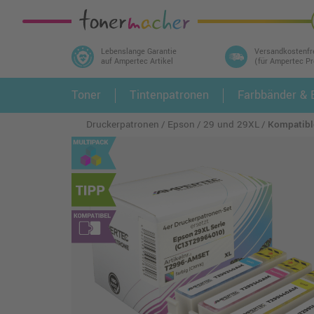
Lebenslange Garantie
Versandkostenfr
auf Ampertec Artikel
(für Ampertec P
In 3 einfachen Schritten ihr Druckermodell
Toner
Tintenpatronen
Farbbänder & E
1.
und alle dazu passenden Artikel finden ➤
Druckerpatronen
Epson
29 und 29XL
Kompatibl