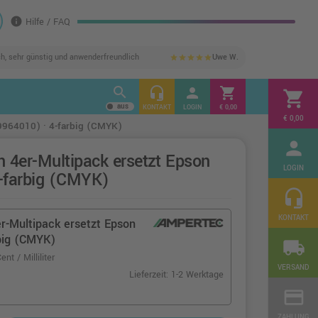
info
Hilfe / FAQ
ch, sehr günstig und anwenderfreundlich
Uwe W.
star
star
star
star
star
search
headset_mic
person
shopping_cart
shopping_cart
KONTAKT
LOGIN
€ 0,00
€ 0,00
9964010) · 4-farbig (CMYK)
person
 4er-Multipack ersetzt Epson
LOGIN
-farbig (CMYK)
headset_mic
KONTAKT
r-Multipack ersetzt Epson
big (CMYK)
local_shipping
ent / Milliliter
VERSAND
Lieferzeit: 1-2 Werktage
credit_card
ZAHLUNG