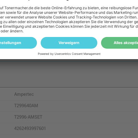
Expression Home XP-335
E
Expression Home XP-342
E
Expression Home XP-345
E
Expression Home XP-352
E
Expression Home XP-355
E
Expression Home XP-432
Ampertec
T299640AM
T2996-AMSET
4262493997601