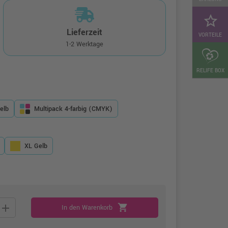
star_border
Lieferzeit
VORTEILE
1-2 Werktage
RELIFE BOX
elb
Multipack 4-farbig (CMYK)
XL Gelb
add
shopping_cart
In den Warenkorb