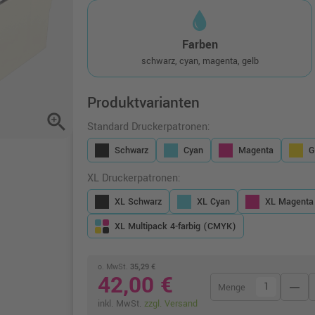
Farben
schwarz, cyan, magenta, gelb
Produktvarianten
zoom_in
Standard Druckerpatronen:
Schwarz
Cyan
Magenta
G
XL Druckerpatronen:
XL Schwarz
XL Cyan
XL Magenta
XL Multipack 4-farbig (CMYK)
o. MwSt.
35,29 €
42,00 €
remove
Menge
inkl. MwSt.
zzgl. Versand