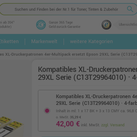
search
ei ab 35€¹
Ganze 365 Tage
Übersichtli
rodukte)
Geld-zurück-Garantie
tiketten
Markenwelt
weitere Kategorien
2.
3.
es XL-Druckerpatronen 4er-Multipack ersetzt Epson 29XL Serie (C13T2
Kompatibles XL-Druckerpatronen
29XL Serie (C13T29964010) · 4
Kompatibles XL-Druckerpatronen 4e
29XL Serie (C13T29964010) · 4-far
Inhalt in ml: 1 x 17 BK + 3 x 13 CMY
ca. 96,8 C
o. MwSt.
35,29 €
42,00 €
inkl. MwSt.
zzgl. Versand