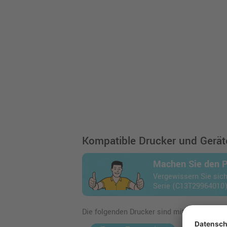
Kompatible Drucker und Geräte
Machen Sie den 
Vergewissern Sie sich
Serie (C13T29964010) 
Die folgenden Drucker sind mit dem Artikel