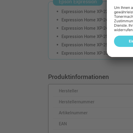
Epson Expression
Expression Home XP-235
Expression Home XP-245
Expression Home XP-247
Expression Home XP-255
Expression Home XP-257
Expression Home XP-332
Produktinformationen
Hersteller
Herstellernummer
Artikelnummer
EAN