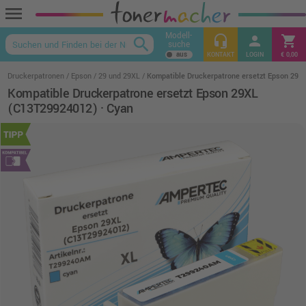
menu
Modell-
headset_mic
person
shopping_cart
search
suche
keyboard_arrow_up
KONTAKT
LOGIN
€ 0,00
Druckerpatronen
Epson
29 und 29XL
Kompatible Druckerpatrone ersetzt Epson 29X
Kompatible Druckerpatrone ersetzt Epson 29XL
(C13T29924012) · Cyan