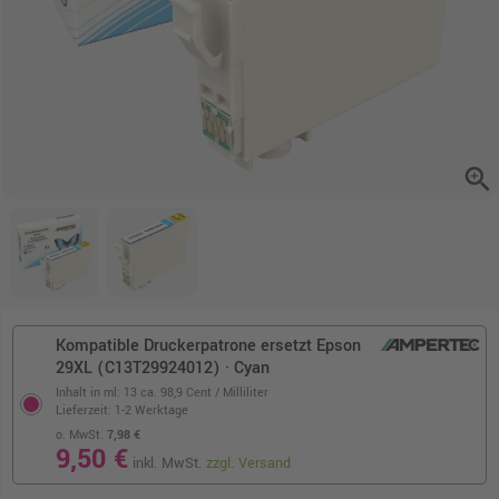
zoom_in
Kompatible Druckerpatrone ersetzt Epson
29XL (C13T29924012) · Cyan
Inhalt in ml: 13
ca. 98,9 Cent / Milliliter
Lieferzeit: 1-2 Werktage
o. MwSt.
7,98 €
9,50 €
inkl. MwSt.
zzgl. Versand