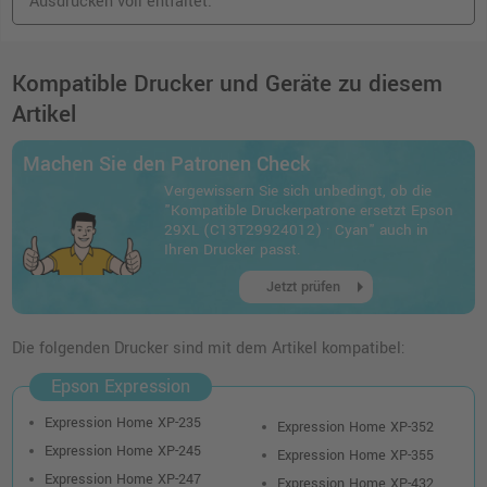
Ausdrucken voll entfaltet.
Kompatible Drucker und Geräte zu diesem
Artikel
Machen Sie den Patronen Check
Vergewissern Sie sich unbedingt, ob die
"Kompatible Druckerpatrone ersetzt Epson
29XL (C13T29924012) · Cyan" auch in
Ihren Drucker passt.
arrow_right
Jetzt prüfen
Die folgenden Drucker sind mit dem Artikel kompatibel:
Epson Expression
Expression Home XP-235
Expression Home XP-352
Expression Home XP-245
Expression Home XP-355
Expression Home XP-247
Expression Home XP-432