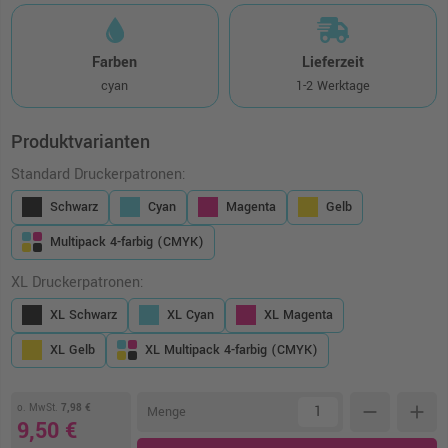
Farben
Lieferzeit
cyan
1-2 Werktage
Produktvarianten
Standard Druckerpatronen:
Schwarz
Cyan
Magenta
Gelb
Multipack 4-farbig (CMYK)
XL Druckerpatronen:
XL Schwarz
XL Cyan
XL Magenta
XL Gelb
XL Multipack 4-farbig (CMYK)
o. MwSt.
7,98 €
remove
add
Menge
9,50 €