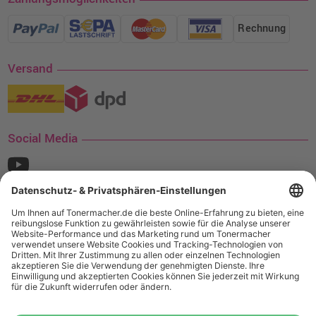
Rechnung
Versand
Social Media
¹ Nur gültig für den Versand innerhalb Deutschlands. Befindet sich ein Warenwert
von mindestens 35€ (inkl. Mwst.) an Ampertec Artikeln in Ihrem Warenkorb, ist der
Versand für Sie kostenfrei.