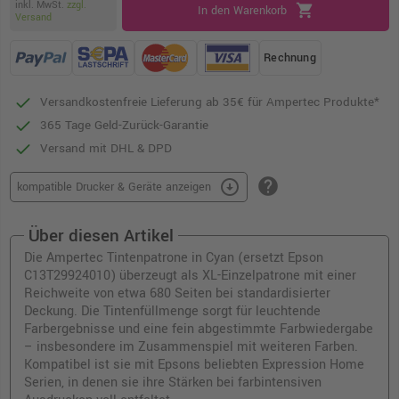
inkl. MwSt.
zzgl.
shopping_cart
In den Warenkorb
Versand
Rechnung
Versandkostenfreie Lieferung ab 35€ für Ampertec Produkte*
365 Tage Geld-Zurück-Garantie
Versand mit DHL & DPD
help
arrow_circle_down
kompatible Drucker & Geräte anzeigen
Über diesen Artikel
Die Ampertec Tintenpatrone in Cyan (ersetzt Epson
C13T29924010) überzeugt als XL-Einzelpatrone mit einer
Reichweite von etwa 680 Seiten bei standardisierter
Deckung. Die Tintenfüllmenge sorgt für leuchtende
Farbergebnisse und eine fein abgestimmte Farbwiedergabe
– insbesondere im Zusammenspiel mit weiteren Farben.
Kompatibel ist sie mit Epsons beliebten Expression Home
Serien, in denen sie ihre Stärken bei farbintensiven