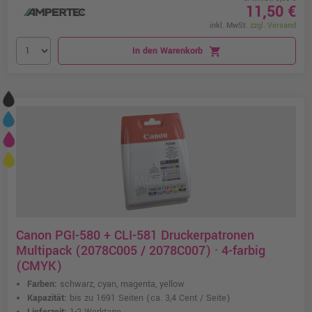
11,50 €
inkl. MwSt.
zzgl. Versand
In den Warenkorb
shopping_cart
Canon PGI-580 + CLI-581 Druckerpatronen
Multipack (2078C005 / 2078C007) · 4-farbig
(CMYK)
Farben:
schwarz, cyan, magenta, yellow
Kapazität:
bis zu 1691 Seiten
(ca. 3,4 Cent / Seite)