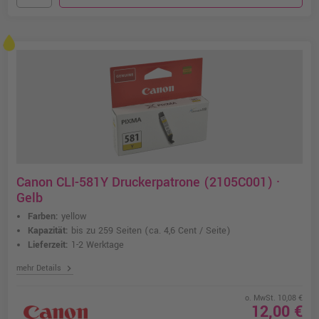
Canon CLI-581Y Druckerpatrone (2105C001) ·
Gelb
Farben:
yellow
Kapazität:
bis zu 259 Seiten
(ca. 4,6 Cent / Seite)
Lieferzeit:
1-2 Werktage
chevron_right
mehr Details
o. MwSt. 10,08 €
12,00 €