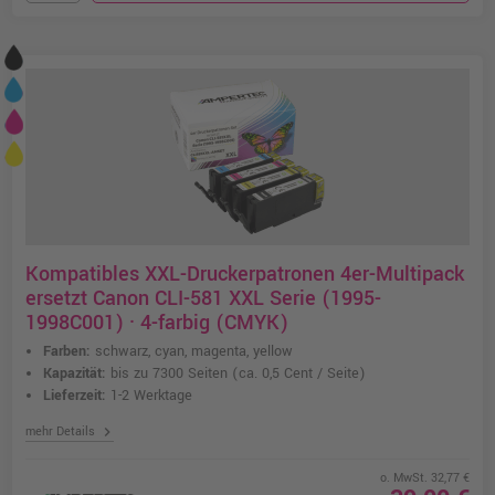
Kompatibles XXL-Druckerpatronen 4er-Multipack
ersetzt Canon CLI-581 XXL Serie (1995-
1998C001) · 4-farbig (CMYK)
Farben:
schwarz, cyan, magenta, yellow
Kapazität:
bis zu 7300 Seiten
(ca. 0,5 Cent / Seite)
Lieferzeit:
1-2 Werktage
chevron_right
mehr Details
o. MwSt. 32,77 €