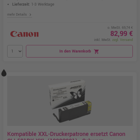
Lieferzeit:
1-3 Werktage
chevron_right
mehr Details
o. MwSt. 69,74 €
82,99 €
inkl. MwSt.
zzgl. Versand
In den Warenkorb
shopping_cart
Kompatible XXL-Druckerpatrone ersetzt Canon