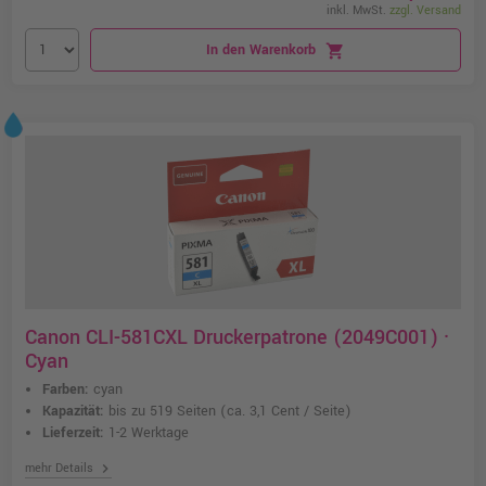
inkl. MwSt.
zzgl. Versand
In den Warenkorb
shopping_cart
Canon CLI-581CXL Druckerpatrone (2049C001) ·
Cyan
Farben:
cyan
Kapazität:
bis zu 519 Seiten
(ca. 3,1 Cent / Seite)
Lieferzeit:
1-2 Werktage
chevron_right
mehr Details