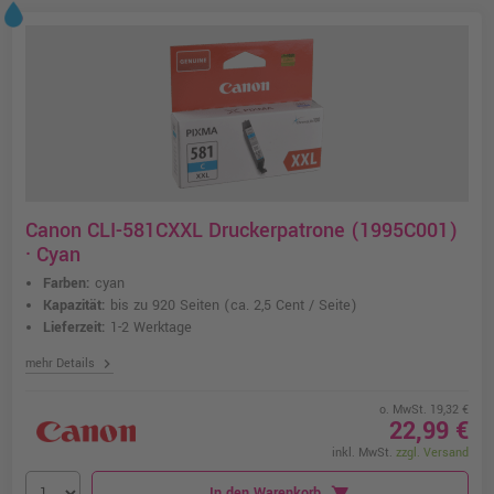
Canon CLI-581CXXL Druckerpatrone (1995C001)
· Cyan
Farben:
cyan
Kapazität:
bis zu 920 Seiten
(ca. 2,5 Cent / Seite)
Lieferzeit:
1-2 Werktage
chevron_right
mehr Details
o. MwSt. 19,32 €
22,99 €
inkl. MwSt.
zzgl. Versand
In den Warenkorb
shopping_cart