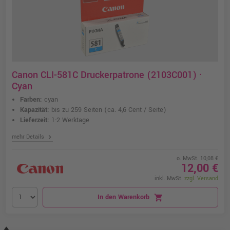
Canon CLI-581C Druckerpatrone (2103C001) ·
Cyan
Farben:
cyan
Kapazität:
bis zu 259 Seiten
(ca. 4,6 Cent / Seite)
Lieferzeit:
1-2 Werktage
chevron_right
mehr Details
o. MwSt. 10,08 €
12,00 €
inkl. MwSt.
zzgl. Versand
In den Warenkorb
shopping_cart