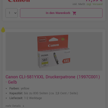
inkl. MwSt.
zzgl. Versand
In den Warenkorb
shopping_cart
Canon CLI-581YXXL Druckerpatrone (1997C001)
· Gelb
Farben:
yellow
Kapazität:
bis zu 830 Seiten
(ca. 2,8 Cent / Seite)
Lieferzeit:
1-2 Werktage
chevron_right
mehr Details