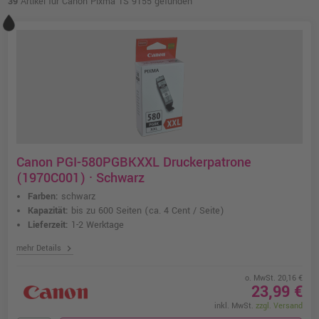
39
Artikel für Canon Pixma TS 9155 gefunden
Canon PGI-580PGBKXXL Druckerpatrone
(1970C001) · Schwarz
Farben:
schwarz
Kapazität:
bis zu 600 Seiten
(ca. 4 Cent / Seite)
Lieferzeit:
1-2 Werktage
chevron_right
mehr Details
o. MwSt. 20,16 €
23,99 €
inkl. MwSt.
zzgl. Versand