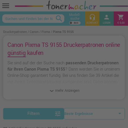
menu
Modell-
headset_mic
person
shopping_cart
search
suche
keyboard_arrow_up
KONTAKT
LOGIN
€ 0,00
Druckerpatronen
Canon
Pixma
Pixma TS 9155
Canon Pixma TS 9155 Druckerpatronen online
günstig kaufen
Sie sind auf der der Suche nach
passenden Druckerpatronen
für Ihren Canon Pixma TS 9155
? Dann werden Sie in unserem
Online-Shop garantiert fündig. Bei uns finden Sie 39 Artikel die
mit Ihrem Tintenstrahldrucker kompatibel sind. Dabei können
Sie aus
originalen Druckerpatronen von Canon
wählen oder
mehr Anzeigen
zu
unserer Hausmarke Ampertec
greifen.
tune
Filtern