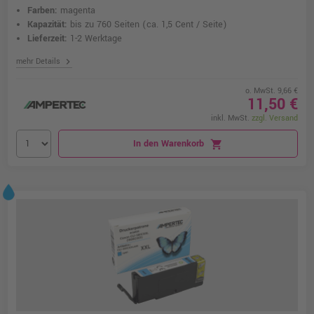
Farben:
magenta
Kapazität:
bis zu 760 Seiten
(ca. 1,5 Cent / Seite)
Lieferzeit:
1-2 Werktage
chevron_right
mehr Details
o. MwSt. 9,66 €
11,50 €
inkl. MwSt.
zzgl. Versand
In den Warenkorb
shopping_cart