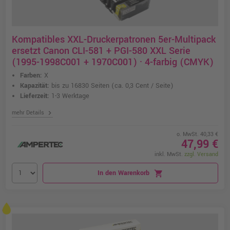
Kompatibles XXL-Druckerpatronen 5er-Multipack
ersetzt Canon CLI-581 + PGI-580 XXL Serie
(1995-1998C001 + 1970C001) · 4-farbig (CMYK)
Farben:
X
Kapazität:
bis zu 16830 Seiten
(ca. 0,3 Cent / Seite)
Lieferzeit:
1-3 Werktage
chevron_right
mehr Details
o. MwSt. 40,33 €
47,99 €
inkl. MwSt.
zzgl. Versand
In den Warenkorb
shopping_cart