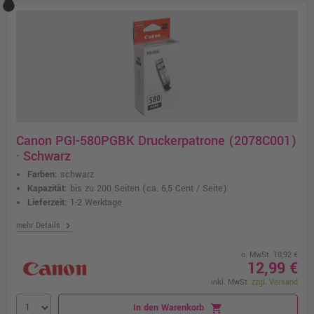
Canon PGI-580PGBK Druckerpatrone (2078C001)
· Schwarz
Farben:
schwarz
Kapazität:
bis zu 200 Seiten
(ca. 6,5 Cent / Seite)
Lieferzeit:
1-2 Werktage
chevron_right
mehr Details
o. MwSt. 10,92 €
12,99 €
inkl. MwSt.
zzgl. Versand
In den Warenkorb
shopping_cart