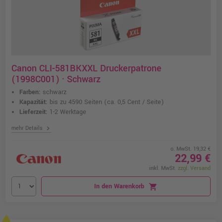
Canon CLI-581BKXXL Druckerpatrone
(1998C001) · Schwarz
Farben:
schwarz
Kapazität:
bis zu 4590 Seiten
(ca. 0,5 Cent / Seite)
Lieferzeit:
1-2 Werktage
chevron_right
mehr Details
o. MwSt. 19,32 €
22,99 €
inkl. MwSt.
zzgl. Versand
In den Warenkorb
shopping_cart