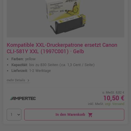
Kompatible XXL-Druckerpatrone ersetzt Canon
CLI-581Y XXL (1997C001) · Gelb
Farben:
yellow
Kapazität:
bis zu 830 Seiten
(ca. 1,3 Cent / Seite)
Lieferzeit:
1-2 Werktage
chevron_right
mehr Details
o. MwSt. 8,82 €
10,50 €
inkl. MwSt.
zzgl. Versand
In den Warenkorb
shopping_cart