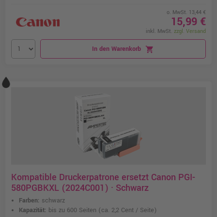
o. MwSt. 13,44 €
15,99 €
inkl. MwSt.
zzgl. Versand
In den Warenkorb
shopping_cart
Kompatible Druckerpatrone ersetzt Canon PGI-
580PGBKXL (2024C001) · Schwarz
Farben:
schwarz
Kapazität:
bis zu 600 Seiten
(ca. 2,2 Cent / Seite)