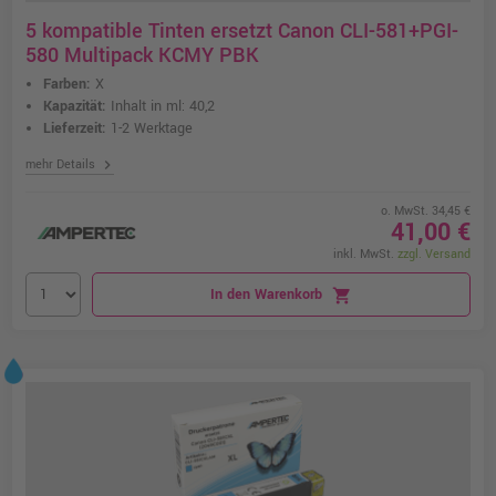
5 kompatible Tinten ersetzt Canon CLI-581+PGI-
580 Multipack KCMY PBK
Farben:
X
Kapazität:
Inhalt in ml: 40,2
Lieferzeit:
1-2 Werktage
chevron_right
mehr Details
o. MwSt. 34,45 €
41,00 €
inkl. MwSt.
zzgl. Versand
In den Warenkorb
shopping_cart