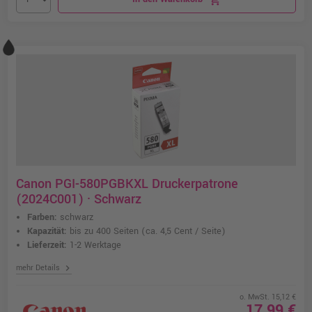
Canon PGI-580PGBKXL Druckerpatrone
(2024C001) · Schwarz
Farben:
schwarz
Kapazität:
bis zu 400 Seiten
(ca. 4,5 Cent / Seite)
Lieferzeit:
1-2 Werktage
chevron_right
mehr Details
o. MwSt. 15,12 €
17,99 €