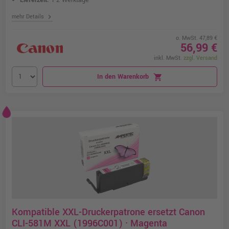
Lieferzeit:
1-2 Werktage
chevron_right
mehr Details
o. MwSt. 47,89 €
56,99 €
inkl. MwSt.
zzgl. Versand
In den Warenkorb
shopping_cart
Kompatible XXL-Druckerpatrone ersetzt Canon
CLI-581M XXL (1996C001) · Magenta