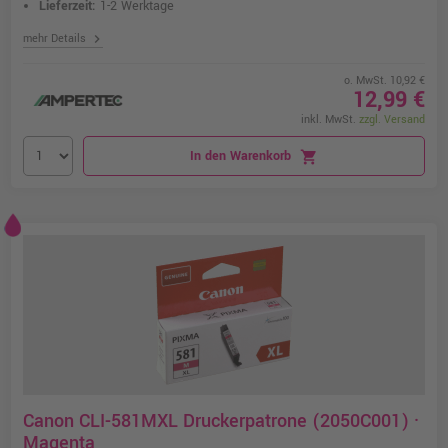
Lieferzeit:
1-2 Werktage
chevron_right
mehr Details
o. MwSt. 10,92 €
12,99 €
inkl. MwSt.
zzgl. Versand
In den Warenkorb
shopping_cart
Canon CLI-581MXL Druckerpatrone (2050C001) ·
Magenta