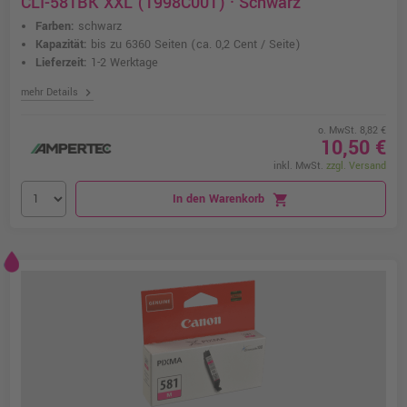
CLI-581BK XXL (1998C001) · Schwarz
Farben:
schwarz
Kapazität:
bis zu 6360 Seiten
(ca. 0,2 Cent / Seite)
Lieferzeit:
1-2 Werktage
chevron_right
mehr Details
o. MwSt. 8,82 €
10,50 €
inkl. MwSt.
zzgl. Versand
In den Warenkorb
shopping_cart