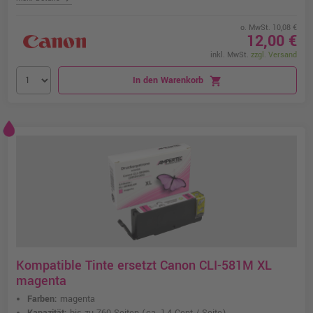
o. MwSt. 10,08 €
12,00 €
inkl. MwSt.
zzgl. Versand
In den Warenkorb
shopping_cart
Kompatible Tinte ersetzt Canon CLI-581M XL
magenta
Farben:
magenta