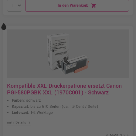
In den Warenkorb
shopping_cart
Kompatible XXL-Druckerpatrone ersetzt Canon
PGI-580PGBK XXL (1970C001) · Schwarz
Farben:
schwarz
Kapazität:
bis zu 610 Seiten
(ca. 1,9 Cent / Seite)
Lieferzeit:
1-2 Werktage
chevron_right
mehr Details
o. MwSt. 9,66 €