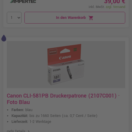
39,00 €
inkl. MwSt.
zzgl. Versand
In den Warenkorb
shopping_cart
Canon CLI-581PB Druckerpatrone (2107C001) ·
Foto Blau
Farben:
blau
Kapazität:
bis zu 1660 Seiten
(ca. 0,7 Cent / Seite)
Lieferzeit:
1-2 Werktage
chevron_right
mehr Details