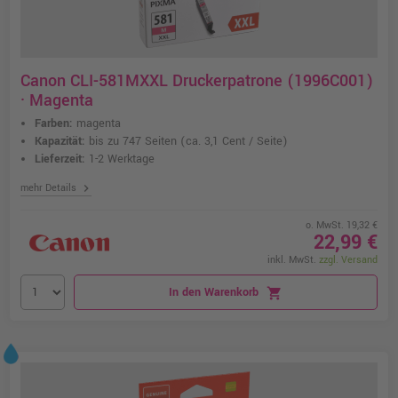
Canon CLI-581MXXL Druckerpatrone (1996C001)
· Magenta
Farben:
magenta
Kapazität:
bis zu 747 Seiten
(ca. 3,1 Cent / Seite)
Lieferzeit:
1-2 Werktage
chevron_right
mehr Details
o. MwSt. 19,32 €
22,99 €
inkl. MwSt.
zzgl. Versand
In den Warenkorb
shopping_cart