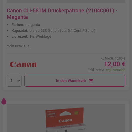
Canon CLI-581M Druckerpatrone (2104C001) ·
Magenta
Farben:
magenta
Kapazität:
bis zu 223 Seiten
(ca. 5,4 Cent / Seite)
Lieferzeit:
1-2 Werktage
chevron_right
mehr Details
o. MwSt. 10,08 €
12,00 €
inkl. MwSt.
zzgl. Versand
In den Warenkorb
shopping_cart