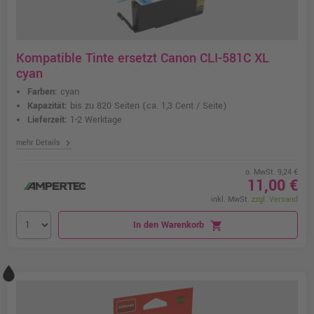
Kompatible Tinte ersetzt Canon CLI-581C XL
cyan
Farben:
cyan
Kapazität:
bis zu 820 Seiten
(ca. 1,3 Cent / Seite)
Lieferzeit:
1-2 Werktage
chevron_right
mehr Details
o. MwSt. 9,24 €
11,00 €
inkl. MwSt.
zzgl. Versand
In den Warenkorb
shopping_cart