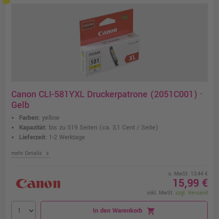
Canon CLI-581YXL Druckerpatrone (2051C001) ·
Gelb
Farben:
yellow
Kapazität:
bis zu 519 Seiten
(ca. 3,1 Cent / Seite)
Lieferzeit:
1-2 Werktage
chevron_right
mehr Details
o. MwSt. 13,44 €
15,99 €
inkl. MwSt.
zzgl. Versand
In den Warenkorb
shopping_cart