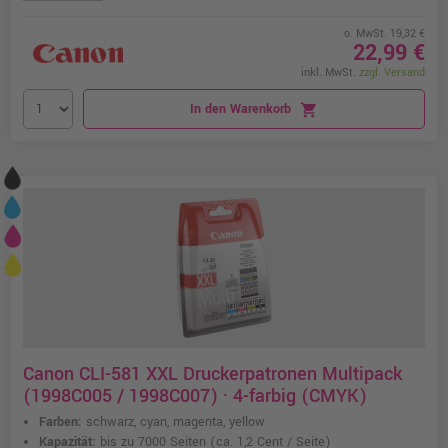
o. MwSt. 19,32 €
22,99 €
inkl. MwSt.
zzgl. Versand
In den Warenkorb
shopping_cart
Canon CLI-581 XXL Druckerpatronen Multipack
(1998C005 / 1998C007) · 4-farbig (CMYK)
Farben:
schwarz, cyan, magenta, yellow
Kapazität:
bis zu 7000 Seiten
(ca. 1,2 Cent / Seite)