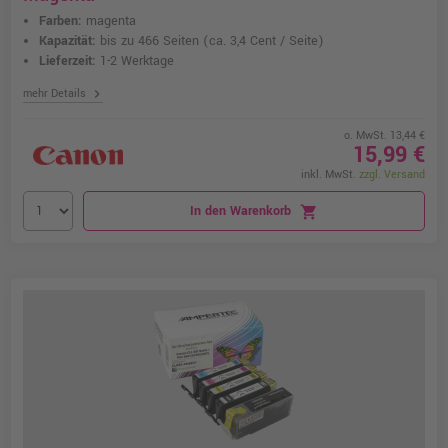
Farben:
magenta
Kapazität:
bis zu 466 Seiten
(ca. 3,4 Cent / Seite)
Lieferzeit:
1-2 Werktage
chevron_right
mehr Details
o. MwSt. 13,44 €
15,99 €
inkl. MwSt.
zzgl. Versand
In den Warenkorb
shopping_cart