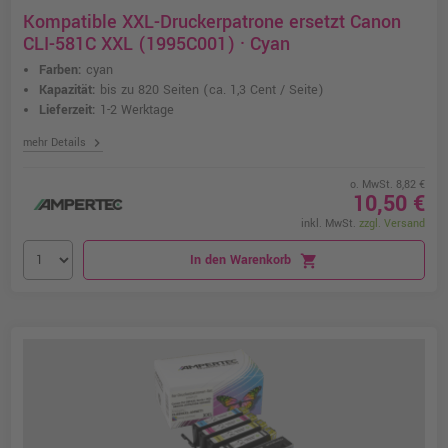
Kompatible XXL-Druckerpatrone ersetzt Canon
CLI-581C XXL (1995C001) · Cyan
Farben:
cyan
Kapazität:
bis zu 820 Seiten
(ca. 1,3 Cent / Seite)
Lieferzeit:
1-2 Werktage
chevron_right
mehr Details
o. MwSt. 8,82 €
10,50 €
inkl. MwSt.
zzgl. Versand
In den Warenkorb
shopping_cart