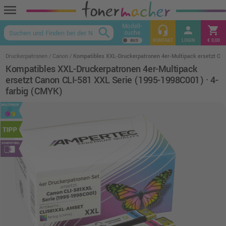
menu
Modell-
headset_mic
person
shopping_cart
search
suche
keyboard_arrow_up
KONTAKT
LOGIN
€ 0,00
Druckerpatronen
Canon
Kompatibles XXL-Druckerpatronen 4er-Multipack ersetzt Ca
Kompatibles XXL-Druckerpatronen 4er-Multipack
ersetzt Canon CLI-581 XXL Serie (1995-1998C001) · 4-
farbig (CMYK)