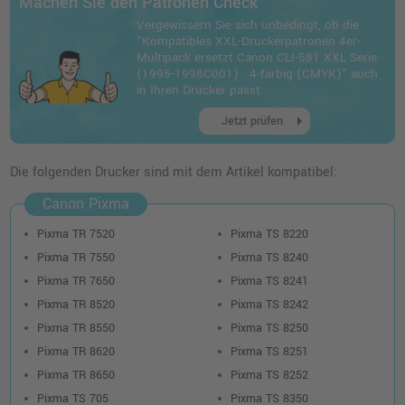
Machen Sie den Patronen Check
Vergewissern Sie sich unbedingt, ob die
"Kompatibles XXL-Druckerpatronen 4er-
Multipack ersetzt Canon CLI-581 XXL Serie
(1995-1998C001) · 4-farbig (CMYK)" auch
in Ihren Drucker passt.
arrow_right
Jetzt prüfen
Die folgenden Drucker sind mit dem Artikel kompatibel:
Canon Pixma
Pixma TR 7520
Pixma TS 8220
Pixma TR 7550
Pixma TS 8240
Pixma TR 7650
Pixma TS 8241
Pixma TR 8520
Pixma TS 8242
Pixma TR 8550
Pixma TS 8250
Pixma TR 8620
Pixma TS 8251
Pixma TR 8650
Pixma TS 8252
Pixma TS 705
Pixma TS 8350