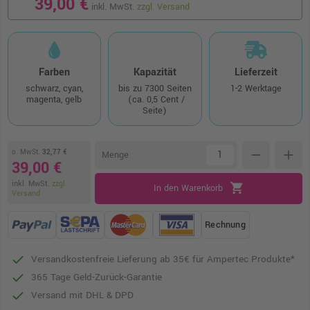
39,00 €
inkl. MwSt.
zzgl. Versand
Farben
Kapazität
Lieferzeit
schwarz, cyan,
bis zu 7300 Seiten
1-2 Werktage
magenta, gelb
(ca. 0,5 Cent /
Seite)
o. MwSt.
32,77 €
remove
add
Menge
39,00 €
inkl. MwSt.
zzgl.
shopping_cart
In den Warenkorb
Versand
Rechnung
Versandkostenfreie Lieferung ab 35€ für Ampertec Produkte*
365 Tage Geld-Zurück-Garantie
Versand mit DHL & DPD