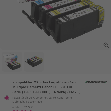
zoom_in
Kompatibles XXL-Druckerpatronen 4er-
Multipack ersetzt Canon CLI-581 XXL
Serie (1995-1998C001) · 4-farbig (CMYK)
Kapazität bis zu 7300 Seiten,
ca. 0,5 Cent / Seite
Lieferzeit: 1-2 Werktage
o. MwSt.
32,77 €