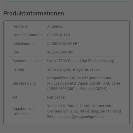
Produktinformationen
Hersteller
Ampertec
Herstellernummer
CLI-581KITXXL
Artikelnummer
CLI581XXL-AMSET
EAN
4262493997403
Seitenergiebigkeit
bis zu 7300 Seiten (Bei 5% Abdeckung)
Farben
schwarz, cyan, magenta, yellow
Kompatibles XXL-Druckerpatronen 4er-
Beschreibung
Multipack ersetzt Canon CLI-581 XXL Serie
(1995-1998C001) · 4-farbig (CMYK)
Art
kompatibel
Wiegand & Partner GmbH, Werner-von-
Angaben zum
Siemens-Str. 6, 82140 Olching, Deutschland,
Hersteller
E-Mail: service@wiegand-gmbh.de