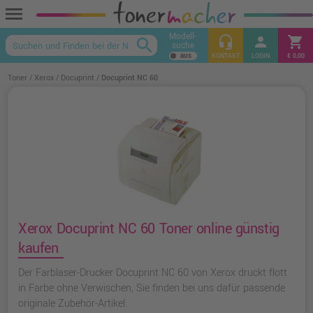
menu
Modell-
headset_mic
person
shopping_cart
search
suche
keyboard_arrow_up
KONTAKT
LOGIN
€ 0,00
Toner
Xerox
Docuprint
Docuprint NC 60
Xerox Docuprint NC 60 Toner online günstig
kaufen
Der Farblaser-Drucker Docuprint NC 60 von Xerox druckt flott
in Farbe ohne Verwischen, Sie finden bei uns dafür passende
originale Zubehör-Artikel.