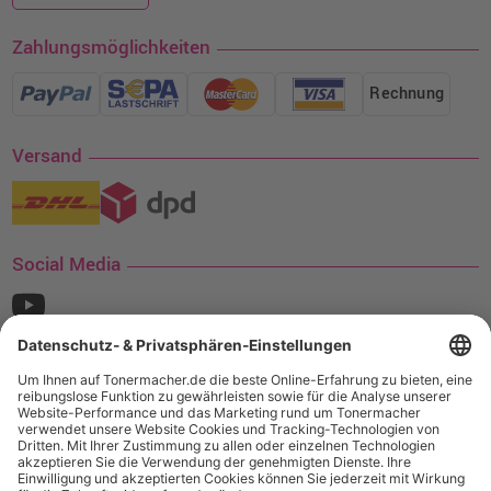
Zahlungsmöglichkeiten
Rechnung
Versand
Social Media
¹ Nur gültig für den Versand innerhalb Deutschlands. Befindet sich ein Warenwert
von mindestens 35€ (inkl. Mwst.) an Ampertec Artikeln in Ihrem Warenkorb, ist der
Versand für Sie kostenfrei.