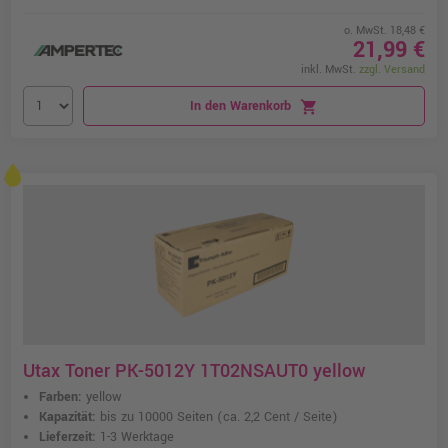
o. MwSt. 18,48 €
21,99 €
inkl. MwSt.
zzgl. Versand
In den Warenkorb
shopping_cart
Utax Toner PK-5012Y 1T02NSAUT0 yellow
Farben:
yellow
Kapazität:
bis zu 10000 Seiten
(ca. 2,2 Cent / Seite)
Lieferzeit:
1-3 Werktage