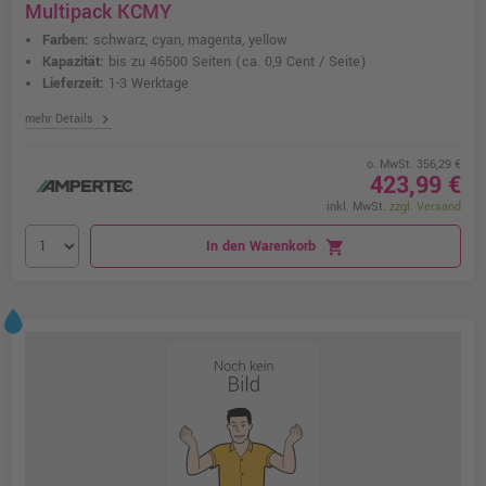
Multipack KCMY
Farben:
schwarz, cyan, magenta, yellow
Kapazität:
bis zu 46500 Seiten
(ca. 0,9 Cent / Seite)
Lieferzeit:
1-3 Werktage
chevron_right
mehr Details
o. MwSt. 356,29 €
423,99 €
inkl. MwSt.
zzgl. Versand
In den Warenkorb
shopping_cart