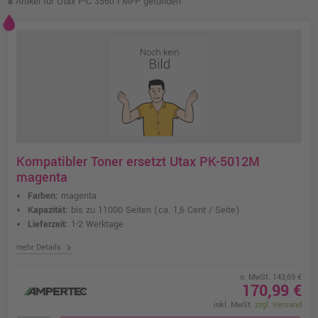
8
Artikel für Utax P-C 3560 i MFP gefunden
Kompatibler Toner ersetzt Utax PK-5012M
magenta
Farben:
magenta
Kapazität:
bis zu 11000 Seiten
(ca. 1,6 Cent / Seite)
Lieferzeit:
1-2 Werktage
chevron_right
mehr Details
o. MwSt. 143,69 €
170,99 €
inkl. MwSt.
zzgl. Versand