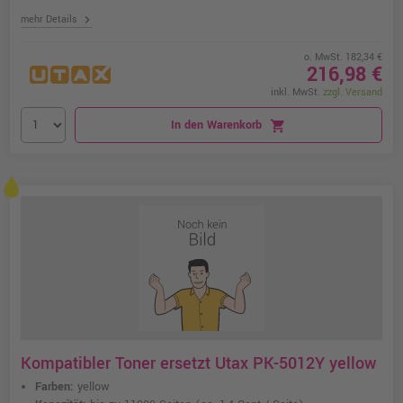
chevron_right
mehr Details
o. MwSt. 182,34 €
216,98 €
inkl. MwSt.
zzgl. Versand
In den Warenkorb
shopping_cart
Kompatibler Toner ersetzt Utax PK-5012Y yellow
Farben:
yellow