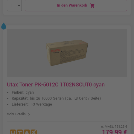
In den Warenkorb
shopping_cart
Utax Toner PK-5012C 1T02NSCUT0 cyan
Farben:
cyan
Kapazität:
bis zu 10000 Seiten
(ca. 1,8 Cent / Seite)
Lieferzeit:
1-3 Werktage
chevron_right
mehr Details
o. MwSt. 151,25 €
179,99 €