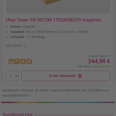
Utax Toner PK-5012M 1T02NSBUT0 magenta
Farben:
magenta
Kapazität:
bis zu 10000 Seiten
(ca. 2,4 Cent / Seite)
Lieferzeit:
1-3 Werktage
chevron_right
mehr Details
o. MwSt. 205,87 €
244,99 €
inkl. MwSt.
zzgl. Versand
In den Warenkorb
shopping_cart
Kostenloser Versand: ab einem Ampertec Warenwert von 35€ liefern wir
versandkostenfrei!¹
Kundenservice