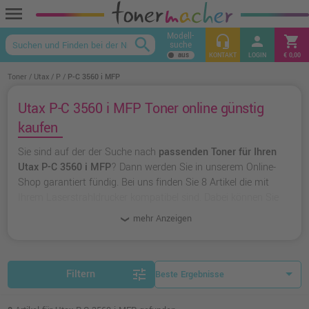
menu
Modell-
headset_mic
person
shopping_cart
search
suche
keyboard_arrow_up
KONTAKT
LOGIN
€ 0,00
Toner
Utax
P
P-C 3560 i MFP
Utax P-C 3560 i MFP Toner online günstig
kaufen
Sie sind auf der der Suche nach
passenden Toner für Ihren
Utax P-C 3560 i MFP
? Dann werden Sie in unserem Online-
Shop garantiert fündig. Bei uns finden Sie 8 Artikel die mit
Ihrem Laserstrahldrucker kompatibel sind. Dabei können Sie
aus
originalen Toner von Utax
wählen oder zu
unserer
mehr Anzeigen
Hausmarke Ampertec
greifen.
tune
Filtern