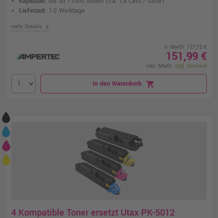
Kapazität:
bis zu 11000 Seiten
(ca. 1,4 Cent / Seite)
Lieferzeit:
1-2 Werktage
chevron_right
mehr Details
o. MwSt. 127,72 €
151,99 €
inkl. MwSt.
zzgl. Versand
In den Warenkorb
shopping_cart
4 Kompatible Toner ersetzt Utax PK-5012