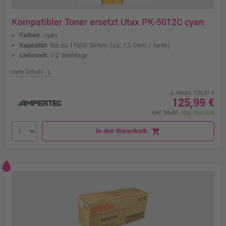
Kompatibler Toner ersetzt Utax PK-5012C cyan
Farben:
cyan
Kapazität:
bis zu 11000 Seiten
(ca. 1,1 Cent / Seite)
Lieferzeit:
1-2 Werktage
chevron_right
mehr Details
o. MwSt. 105,87 €
125,99 €
inkl. MwSt.
zzgl. Versand
In den Warenkorb
shopping_cart