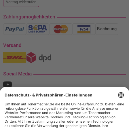
Vertrag widerrufen
Zahlungsmöglichkeiten
Rechnung
Versand
Social Media
¹ Nur gültig für den Versand innerhalb Deutschlands. Befindet sich ein Warenwert
von mindestens 35€ (inkl. Mwst.) an Ampertec Artikeln in Ihrem Warenkorb, ist der
Versand für Sie kostenfrei.