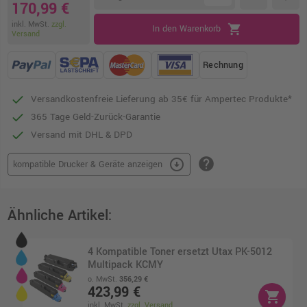
170,99 €
inkl. MwSt.
zzgl.
shopping_cart
In den Warenkorb
Versand
Rechnung
Versandkostenfreie Lieferung ab 35€ für Ampertec Produkte*
365 Tage Geld-Zurück-Garantie
Versand mit DHL & DPD
help
arrow_circle_down
kompatible Drucker & Geräte anzeigen
Ähnliche Artikel:
4 Kompatible Toner ersetzt Utax PK-5012
Multipack KCMY
o. MwSt.
356,29 €
423,99 €
shopping_cart
inkl. MwSt.
zzgl. Versand