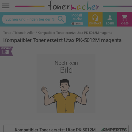
menu
Modell-
headset_mic
person
shopping_cart
search
suche
keyboard_arrow_up
KONTAKT
LOGIN
€ 0,00
Toner
Triumph-Adler
Kompatibler Toner ersetzt Utax PK-5012M magenta
Kompatibler Toner ersetzt Utax PK-5012M magenta
Kompatibler Toner ersetzt Utax PK-5012M