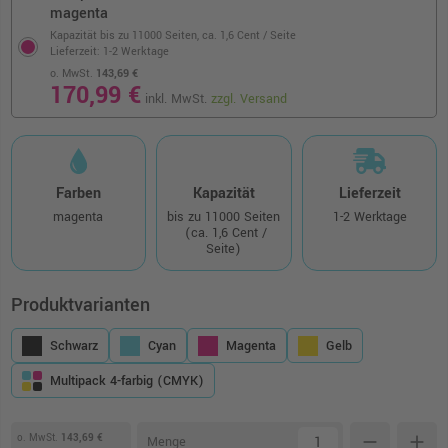
magenta
Kapazität bis zu 11000 Seiten,
ca. 1,6 Cent / Seite
Lieferzeit: 1-2 Werktage
o. MwSt.
143,69 €
170,99 €
inkl. MwSt.
zzgl. Versand
Farben
Kapazität
Lieferzeit
magenta
bis zu 11000 Seiten
1-2 Werktage
(ca. 1,6 Cent /
Seite)
Produktvarianten
Schwarz
Cyan
Magenta
Gelb
Multipack 4-farbig (CMYK)
o. MwSt.
143,69 €
remove
add
Menge