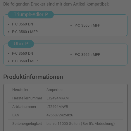
Die folgenden Drucker sind mit dem Artikel kompatibel:
Triumph-Adler P
P-C 3560 DN
P-C 3565 i MFP
P-C 3560 i MFP
Utax P
P-C 3560 DN
P-C 3565 i MFP
P-C 3560 i MFP
Produktinformationen
Hersteller
Ampertec
Herstellernummer
LT2494M/AM
Artikelnummer
LT2494M-WB
EAN
4255872425826
Seitenergiebigkeit
bis zu 11000 Seiten (Bei 5% Abdeckung)