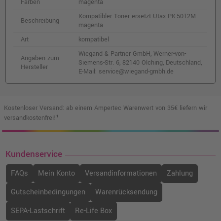
Farben
magenta
Kompatibler Toner ersetzt Utax PK-5012M
Beschreibung
magenta
Art
kompatibel
Wiegand & Partner GmbH, Werner-von-
Angaben zum
Siemens-Str. 6, 82140 Olching, Deutschland,
Hersteller
E-Mail: service@wiegand-gmbh.de
Kostenloser Versand: ab einem Ampertec Warenwert von 35€ liefern wir
versandkostenfrei!¹
Kundenservice
FAQs
Mein Konto
Versandinformationen
Zahlung
Gutscheinbedingungen
Warenrücksendung
SEPA-Lastschrift
Re-Life Box