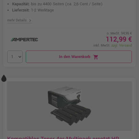
Kapazität:
bis zu 4400 Seiten
(ca. 2,6 Cent / Seite)
Lieferzeit:
1-2 Werktage
chevron_right
mehr Details
o. MwSt. 94,95 €
112,99 €
inkl. MwSt.
zzgl. Versand
In den Warenkorb
shopping_cart