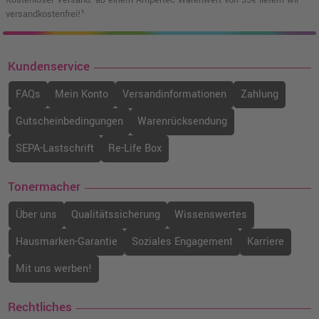
Kostenloser Versand: ab einem Ampertec Warenwert von 35€ liefern wir
versandkostenfrei!¹
Kundenservice
FAQs
Mein Konto
Versandinformationen
Zahlung
Gutscheinbedingungen
Warenrücksendung
SEPA-Lastschrift
Re-Life Box
Tonermacher
Über uns
Qualitätssicherung
Wissenswertes
Hausmarken-Garantie
Soziales Engagement
Karriere
Mit uns werben!
Rechtliches