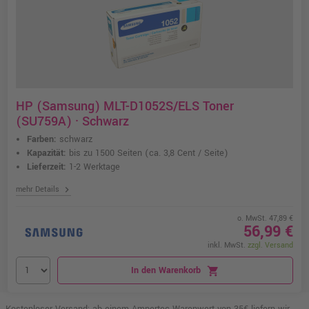
HP (Samsung) MLT-D1052S/ELS Toner
(SU759A) · Schwarz
Farben:
schwarz
Kapazität:
bis zu 1500 Seiten
(ca. 3,8 Cent / Seite)
Lieferzeit:
1-2 Werktage
chevron_right
mehr Details
o. MwSt. 47,89 €
56,99 €
inkl. MwSt.
zzgl. Versand
In den Warenkorb
shopping_cart