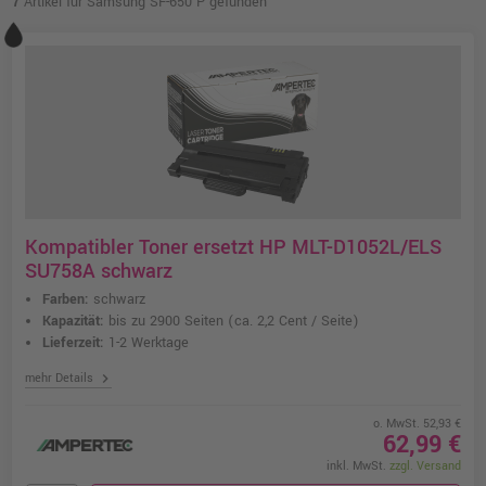
7
Artikel für Samsung SF-650 P gefunden
Kompatibler Toner ersetzt HP MLT-D1052L/ELS
SU758A schwarz
Farben:
schwarz
Kapazität:
bis zu 2900 Seiten
(ca. 2,2 Cent / Seite)
Lieferzeit:
1-2 Werktage
chevron_right
mehr Details
o. MwSt. 52,93 €
62,99 €
inkl. MwSt.
zzgl. Versand