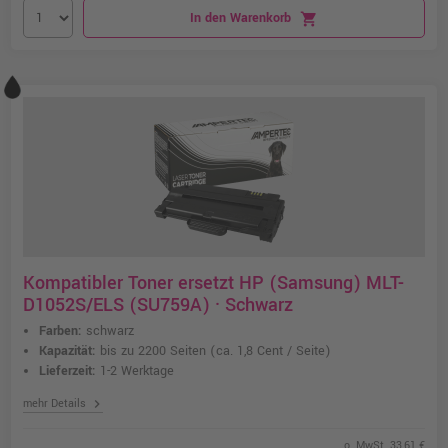
In den Warenkorb
shopping_cart
Kompatibler Toner ersetzt HP (Samsung) MLT-
D1052S/ELS (SU759A) · Schwarz
Farben:
schwarz
Kapazität:
bis zu 2200 Seiten
(ca. 1,8 Cent / Seite)
Lieferzeit:
1-2 Werktage
chevron_right
mehr Details
o. MwSt. 33,61 €