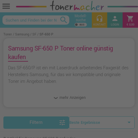
menu
Modell-
headset_mic
person
shopping_cart
search
suche
keyboard_arrow_up
KONTAKT
LOGIN
€ 0,00
Toner
Samsung
SF
SF-650 P
Samsung SF-650 P Toner online günstig
kaufen
Das SF-650/P ist ein mit Laserdruck arbeitendes Faxgerät des
Herstellers Samsung, für das wir kompatible und originale
Toner im Angebot haben.
mehr Anzeigen
tune
Filtern