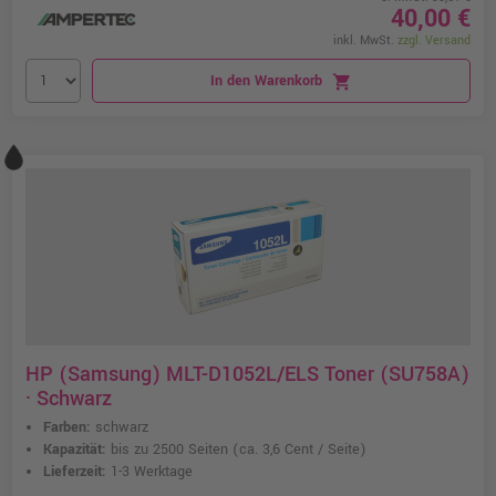
40,00 €
inkl. MwSt.
zzgl. Versand
In den Warenkorb
shopping_cart
HP (Samsung) MLT-D1052L/ELS Toner (SU758A)
· Schwarz
Farben:
schwarz
Kapazität:
bis zu 2500 Seiten
(ca. 3,6 Cent / Seite)
Lieferzeit:
1-3 Werktage