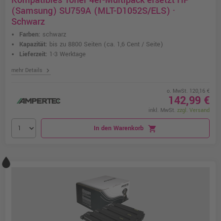
Kompatibles Toner 4er-Multipack ersetzt HP
(Samsung) SU759A (MLT-D1052S/ELS) ·
Schwarz
Farben:
schwarz
Kapazität:
bis zu 8800 Seiten
(ca. 1,6 Cent / Seite)
Lieferzeit:
1-3 Werktage
chevron_right
mehr Details
o. MwSt. 120,16 €
142,99 €
inkl. MwSt.
zzgl. Versand
In den Warenkorb
shopping_cart