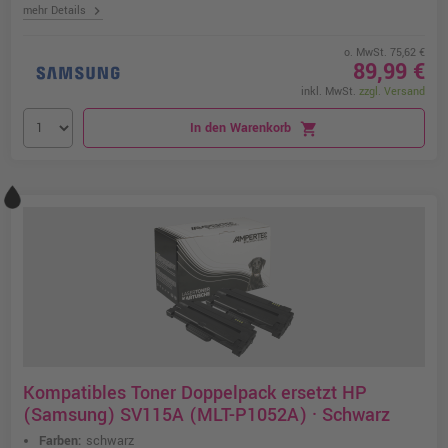
chevron_right
mehr Details
o. MwSt. 75,62 €
89,99 €
inkl. MwSt.
zzgl. Versand
In den Warenkorb
shopping_cart
Kompatibles Toner Doppelpack ersetzt HP
(Samsung) SV115A (MLT-P1052A) · Schwarz
Farben:
schwarz