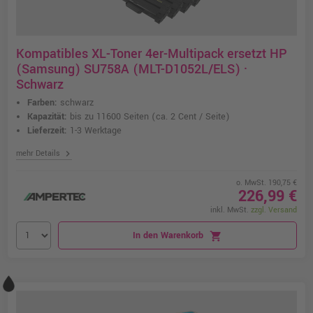
Kompatibles XL-Toner 4er-Multipack ersetzt HP
(Samsung) SU758A (MLT-D1052L/ELS) ·
Schwarz
Farben:
schwarz
Kapazität:
bis zu 11600 Seiten
(ca. 2 Cent / Seite)
Lieferzeit:
1-3 Werktage
chevron_right
mehr Details
o. MwSt. 190,75 €
226,99 €
inkl. MwSt.
zzgl. Versand
In den Warenkorb
shopping_cart