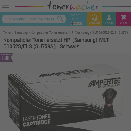
menu
Modell-
headset_mic
person
shopping_cart
search
suche
keyboard_arrow_up
KONTAKT
LOGIN
€ 0,00
Toner
Samsung
Kompatibler Toner ersetzt HP (Samsung) MLT-D1052S/ELS (SU759A)
Kompatibler Toner ersetzt HP (Samsung) MLT-
D1052S/ELS (SU759A) · Schwarz