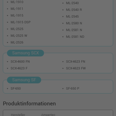
ML-1910
ML-2540
ML-1911
ML-2540 R
ML-1915
ML-2545
ML-1915 DSP
ML-2580 N
ML-2525
ML-2581 N
ML-2525 W
ML-2581 ND
ML-2526
Samsung SCX
SCX-4600 FN
SCX-4623 FN
SCX-4623 F
SCX-4623 FW
Samsung SF
SF-650
SF-650 P
Produktinformationen
Hersteller
Ampertec