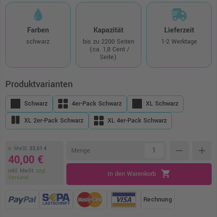
Farben
Kapazität
Lieferzeit
schwarz
bis zu 2200 Seiten
1-2 Werktage
(ca. 1,8 Cent /
Seite)
Produktvarianten
Schwarz
4er-Pack Schwarz
XL Schwarz
XL 2er-Pack Schwarz
XL 4er-Pack Schwarz
o. MwSt.
33,61 €
remove
add
Menge
40,00 €
inkl. MwSt.
zzgl.
shopping_cart
In den Warenkorb
Versand
Rechnung