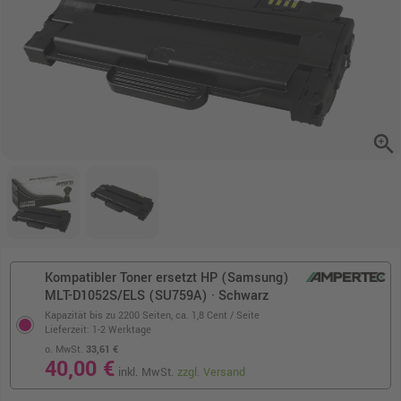
zoom_in
Kompatibler Toner ersetzt HP (Samsung)
MLT-D1052S/ELS (SU759A) · Schwarz
Kapazität bis zu 2200 Seiten,
ca. 1,8 Cent / Seite
Lieferzeit: 1-2 Werktage
o. MwSt.
33,61 €
40,00 €
inkl. MwSt.
zzgl. Versand