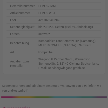
Herstellernummer
LT1992/1AM
Artikelnummer
LT1992-WB1
EAN
4255872413960
Seitenergiebigkeit
bis zu 2200 Seiten (Bei 5% Abdeckung)
Farben
schwarz
Kompatibler Toner ersetzt HP (Samsung)
Beschreibung
MLT-D1052S/ELS (SU759A) · Schwarz
Art
kompatibel
Wiegand & Partner GmbH, Werner-von-
Angaben zum
Siemens-Str. 6, 82140 Olching, Deutschland,
Hersteller
E-Mail: service@wiegand-gmbh.de
Kostenloser Versand: ab einem Ampertec Warenwert von 35€ liefern wir
versandkostenfrei!¹