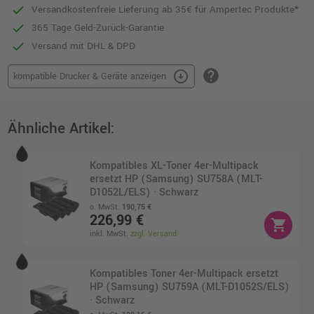
Versandkostenfreie Lieferung ab 35€ für Ampertec Produkte*
365 Tage Geld-Zurück-Garantie
Versand mit DHL & DPD
help
arrow_circle_down
kompatible Drucker & Geräte anzeigen
Ähnliche Artikel:
Kompatibles XL-Toner 4er-Multipack
ersetzt HP (Samsung) SU758A (MLT-
D1052L/ELS) · Schwarz
o. MwSt.
190,75 €
226,99 €
shopping_cart
inkl. MwSt.
zzgl. Versand
Kompatibles Toner 4er-Multipack ersetzt
HP (Samsung) SU759A (MLT-D1052S/ELS)
· Schwarz