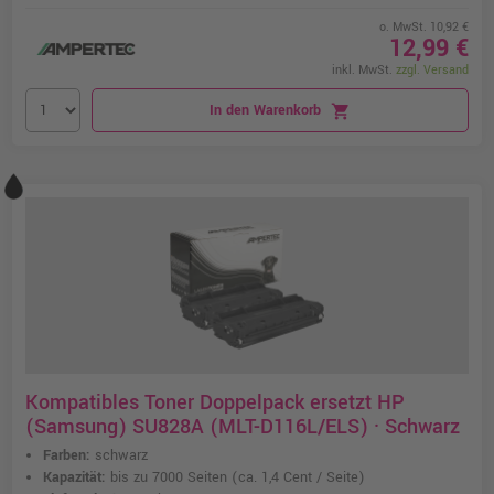
o. MwSt. 10,92 €
12,99 €
inkl. MwSt.
zzgl. Versand
In den Warenkorb
shopping_cart
Kompatibles Toner Doppelpack ersetzt HP
(Samsung) SU828A (MLT-D116L/ELS) · Schwarz
Farben:
schwarz
Kapazität:
bis zu 7000 Seiten
(ca. 1,4 Cent / Seite)