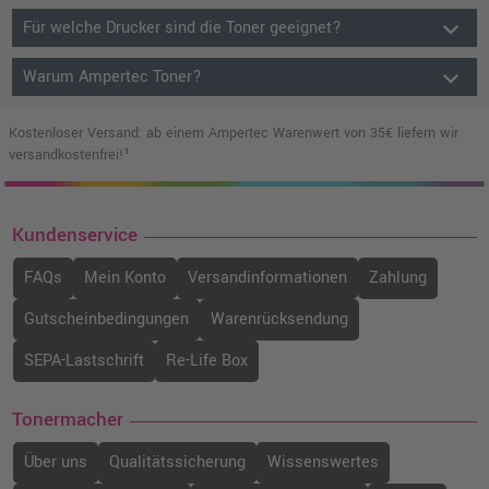
keyboard_arrow_down
Für welche Drucker sind die Toner geeignet?
keyboard_arrow_down
Warum Ampertec Toner?
Kostenloser Versand: ab einem Ampertec Warenwert von 35€ liefern wir
versandkostenfrei!¹
Kundenservice
FAQs
Mein Konto
Versandinformationen
Zahlung
Gutscheinbedingungen
Warenrücksendung
SEPA-Lastschrift
Re-Life Box
Tonermacher
Über uns
Qualitätssicherung
Wissenswertes