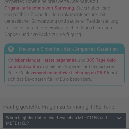
Ampertec Toner eine preiswerte Alternative zu
Originalkartuschen von Samsung
. Sie erhalten eine
kompatible Lösung für den Dokumentendruck mit
verlässlicher Schwärzung und sauberer Textdarstellung.
Für einen einfacheren Einkauf stehen Ihnen hier auch
Doppel- und 4er-Packs zur Verfügung.
lightbulb_circle
Maximale Sicherheit dank Ampertec-Garantien
Mit
lebenslanger Herstellergarantie
und
365-Tage-Geld-
zurück-Garantie
sind Sie bei Ampertec auf der sicheren
Seite. Dank
versandkostenfreier Lieferung ab 35 €
lohnt
sich das Bevorraten für Ihr Büro besonders.
Häufig gestellte Fragen zu Samsung 116L Toner
keyboard_arrow_down
Worin liegt der Unterschied zwischen MLT-D116S und
MLT-D116L?