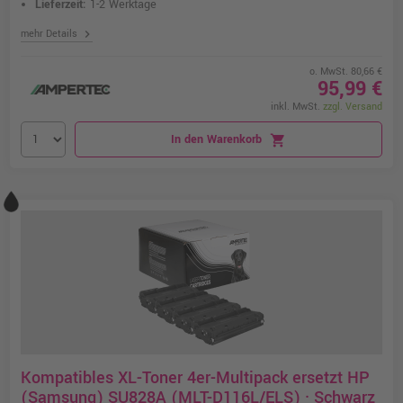
Lieferzeit:
1-2 Werktage
chevron_right
mehr Details
o. MwSt. 80,66 €
95,99 €
inkl. MwSt.
zzgl. Versand
In den Warenkorb
shopping_cart
Kompatibles XL-Toner 4er-Multipack ersetzt HP
(Samsung) SU828A (MLT-D116L/ELS) · Schwarz