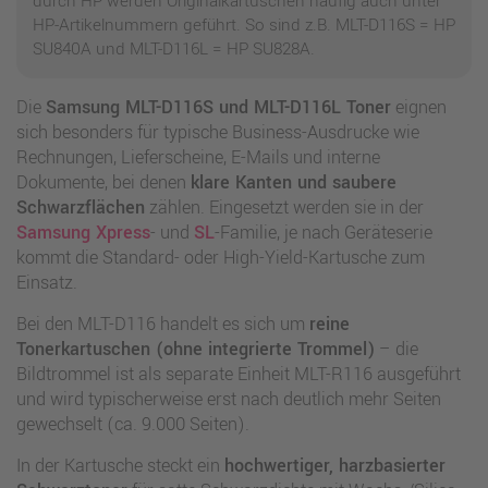
durch HP werden Originalkartuschen häufig auch unter
HP-Artikelnummern geführt. So sind z.B. MLT-D116S = HP
SU840A und MLT-D116L = HP SU828A.
Die
Samsung MLT-D116S und MLT-D116L Toner
eignen
sich besonders für typische Business-Ausdrucke wie
Rechnungen, Lieferscheine, E-Mails und interne
Dokumente, bei denen
klare Kanten und saubere
Schwarzflächen
zählen. Eingesetzt werden sie in der
Samsung Xpress
- und
SL
-Familie, je nach Geräteserie
kommt die Standard- oder High-Yield-Kartusche zum
Einsatz.
Bei den MLT-D116 handelt es sich um
reine
Tonerkartuschen (ohne integrierte Trommel)
– die
Bildtrommel ist als separate Einheit MLT-R116 ausgeführt
und wird typischerweise erst nach deutlich mehr Seiten
gewechselt (ca. 9.000 Seiten).
In der Kartusche steckt ein
hochwertiger, harzbasierter