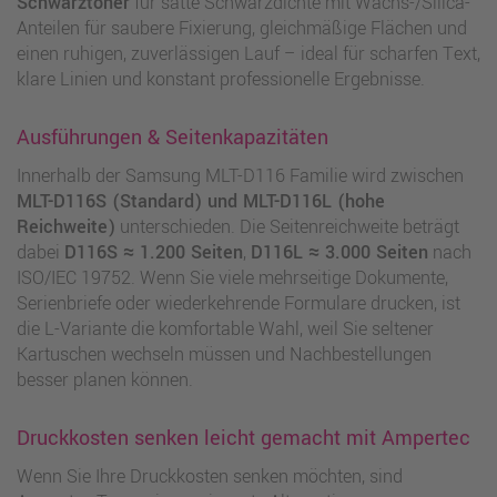
Schwarztoner
für satte Schwarzdichte mit Wachs-/Silica-
Anteilen für saubere Fixierung, gleichmäßige Flächen und
einen ruhigen, zuverlässigen Lauf – ideal für scharfen Text,
klare Linien und konstant professionelle Ergebnisse.
Ausführungen & Seitenkapazitäten
Innerhalb der Samsung MLT-D116 Familie wird zwischen
MLT-D116S (Standard) und MLT-D116L (hohe
Reichweite)
unterschieden. Die Seitenreichweite beträgt
dabei
D116S ≈ 1.200 Seiten
,
D116L ≈ 3.000 Seiten
nach
ISO/IEC 19752. Wenn Sie viele mehrseitige Dokumente,
Serienbriefe oder wiederkehrende Formulare drucken, ist
die L-Variante die komfortable Wahl, weil Sie seltener
Kartuschen wechseln müssen und Nachbestellungen
besser planen können.
Druckkosten senken leicht gemacht mit Ampertec
Wenn Sie Ihre Druckkosten senken möchten, sind