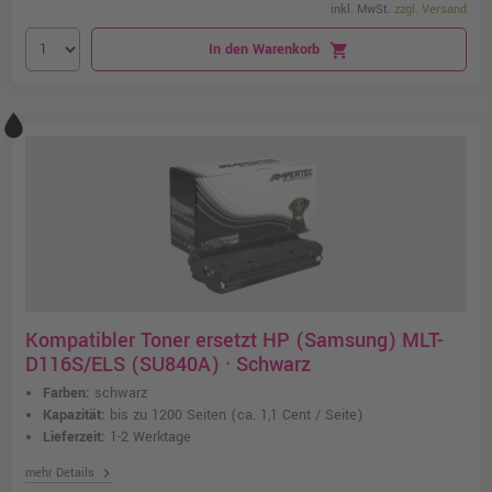
inkl. MwSt.
zzgl. Versand
In den Warenkorb
shopping_cart
Kompatibler Toner ersetzt HP (Samsung) MLT-
D116S/ELS (SU840A) · Schwarz
Farben:
schwarz
Kapazität:
bis zu 1200 Seiten
(ca. 1,1 Cent / Seite)
Lieferzeit:
1-2 Werktage
chevron_right
mehr Details