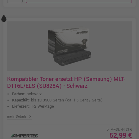
Kompatibler Toner ersetzt HP (Samsung) MLT-
D116L/ELS (SU828A) · Schwarz
Farben:
schwarz
Kapazität:
bis zu 3500 Seiten
(ca. 1,5 Cent / Seite)
Lieferzeit:
1-2 Werktage
chevron_right
mehr Details
o. MwSt. 44,53 €
52,99 €