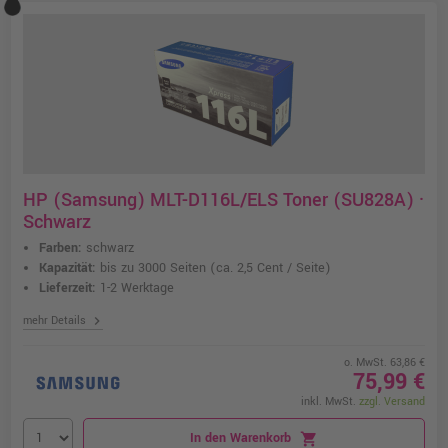
HP (Samsung) MLT-D116L/ELS Toner (SU828A) ·
Schwarz
Farben:
schwarz
Kapazität:
bis zu 3000 Seiten
(ca. 2,5 Cent / Seite)
Lieferzeit:
1-2 Werktage
chevron_right
mehr Details
o. MwSt. 63,86 €
75,99 €
inkl. MwSt.
zzgl. Versand
In den Warenkorb
shopping_cart