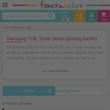
menu
Modell-
headset_mic
person
shopping_cart
search
suche
keyboard_arrow_up
KONTAKT
LOGIN
€ 0,00
Toner
Samsung
116L
Samsung 116L Toner online günstig kaufen
Mit Samsung MLT-D116S und MLT-D116L Tonern drucken Sie
im Alltag zuverlässig scharfe Schwarztexte, ideal für Büro oder
Homeoffice. Die Kartuschen sind für Geräte der Samsung
Xpress- und SL-Serien konzipiert. Je nach Druckvolumen
können Sie zwischen der Standard-Variante oder der High-
mehr Anzeigen
Yield-Ausführung wählen. Zudem bieten wir kostengünstige
Alternativen von Ampertec.
tune
Filtern
5
Produkte gefunden