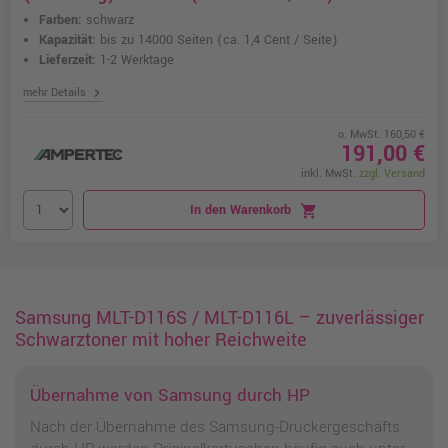
Farben:
schwarz
Kapazität:
bis zu 14000 Seiten
(ca. 1,4 Cent / Seite)
Lieferzeit:
1-2 Werktage
chevron_right
mehr Details
o. MwSt. 160,50 €
191,00 €
inkl. MwSt.
zzgl. Versand
In den Warenkorb
shopping_cart
Samsung MLT-D116S / MLT-D116L – zuverlässiger
Schwarztoner mit hoher Reichweite
Übernahme von Samsung durch HP
Nach der Übernahme des Samsung-Druckergeschäfts